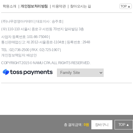
학원소개
|
개인정보처리방침
|
이용약관
|
찾아오시는 길
TOP ▲
(주)나무경영아카데미 | 대표이사 : 송주호 |
(우) 110-110 서울시 종로구 서린동 70번지 알파빌딩 3층
사업자 등록번호: 101-86-75040 |
통신판매업신고: 제 2012-서울종로-1104호 | 등록번호 : 2948
TEL : 02) 736-2500 | FAX : 02) 725-1907 |
개인정보책임자: 배성안
COPYRIGHT 2015 © NAMU CPA. ALL RIGHTS RESERVED.
169|End Timer : 0.078125
총 결제금액 :
0
원
장바구니
TOP ▲