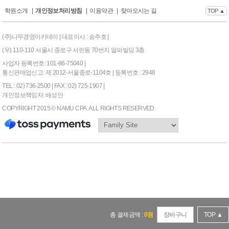
학원소개
|
개인정보처리방침
|
이용약관
|
찾아오시는 길
TOP ▲
(주)나무경영아카데미 | 대표이사 : 송주호 |
(우) 110-110 서울시 종로구 서린동 70번지 알파빌딩 3층
사업자 등록번호: 101-86-75040 |
통신판매업신고: 제 2012-서울종로-1104호 | 등록번호 : 2948
TEL : 02) 736-2500 | FAX : 02) 725-1907 |
개인정보책임자: 배성안
COPYRIGHT 2015 © NAMU CPA. ALL RIGHTS RESERVED.
169|End Timer : 0.0703125
총 결제금액 :
0
원
장바구니
TOP ▲