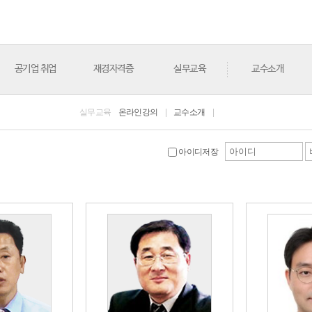
공기업 취업
재경자격증
실무교육
교수소개
실무교육
온라인강의
|
교수소개
|
아이디저장