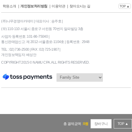
학원소개
|
개인정보처리방침
|
이용약관
|
찾아오시는 길
TOP ▲
(주)나무경영아카데미 | 대표이사 : 송주호 |
(우) 110-110 서울시 종로구 서린동 70번지 알파빌딩 3층
사업자 등록번호: 101-86-75040 |
통신판매업신고: 제 2012-서울종로-1104호 | 등록번호 : 2948
TEL : 02) 736-2500 | FAX : 02) 725-1907 |
개인정보책임자: 배성안
COPYRIGHT 2015 © NAMU CPA. ALL RIGHTS RESERVED.
169|End Timer : 9.570313E-
02
총 결제금액 :
0
원
장바구니
TOP ▲