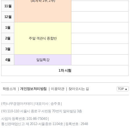
(회계학 1부, 2부)
11월
12월
1월
2월
주말 객관식 종합반
3월
4월
일일특강
1차 시험
학원소개
|
개인정보처리방침
|
이용약관
|
찾아오시는 길
TOP ▲
(주)나무경영아카데미 | 대표이사 : 송주호 |
(우) 110-110 서울시 종로구 서린동 70번지 알파빌딩 3층
사업자 등록번호: 101-86-75040 |
통신판매업신고: 제 2012-서울종로-1104호 | 등록번호 : 2948