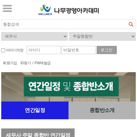
아이디저장
회원가입
ID찾기
/
PW재발급
연간일정
종합반소개
세무사 주말 종합반 연간일정