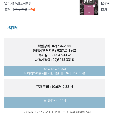
[출판사] 영화조세통람
[출판사]
[교재비]
110,000원
>
0원
[교재비]
고객센터
02)736-2500
학원강의 :
02)725-1902
동영상/원격지원 :
02)6942-3352
독서실 :
02)6942-3316
재경자격증 :
[월~금] 09시~18시
※ 재경자격증 상담시간 : [월~금] 09시~16시 30분
02)6942-3314
교재문의 :
[월~금] 09시~17시
-
※ 점심시간 : 12시~13시 / 휴무 : 토, 일요일, 법정공휴일