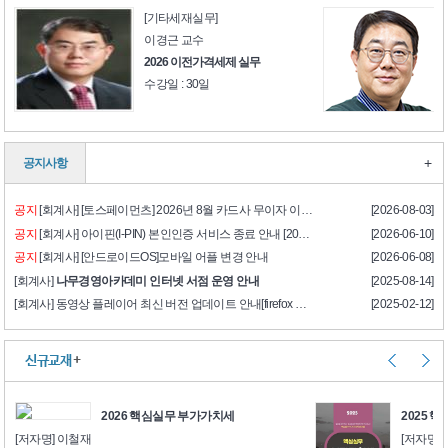
[기타세재실무]
이경근 교수
2026 이전가격세제 실무
수강일 : 30일
+
공지사항
공지
[회계사] [토스페이먼츠] 2026년 8월 카드사 무이자 이벤트
[2026-08-03]
공지
[회계사] 아이핀(I-PIN) 본인인증 서비스 종료 안내 [2026년 6월 12일(금) 오후 2시]
[2026-06-10]
공지
[회계사] [안드로이드OS]모바일 어플 변경 안내
[2026-06-08]
[회계사]
나무경영아카데미 인터넷 서점 운영 안내
[2025-08-14]
[회계사] 동영상 플레이어 최신 버전 업데이트 안내[firefox 지원불가]
[2025-02-12]
신규교재
+
2026 핵심실무 부가가치세
2025 
[저자명] 이철재
[저자명]