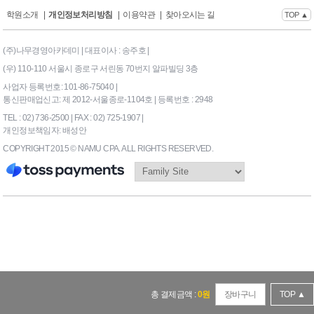
학원소개
|
개인정보처리방침
|
이용약관
|
찾아오시는 길
TOP ▲
(주)나무경영아카데미 | 대표이사 : 송주호 |
(우) 110-110 서울시 종로구 서린동 70번지 알파빌딩 3층
사업자 등록번호: 101-86-75040 |
통신판매업신고: 제 2012-서울종로-1104호 | 등록번호 : 2948
TEL : 02) 736-2500 | FAX : 02) 725-1907 |
개인정보책임자: 배성안
COPYRIGHT 2015 © NAMU CPA. ALL RIGHTS RESERVED.
169|End Timer : 0.0859375
총 결제금액 :
0
원
장바구니
TOP ▲