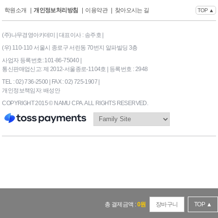
학원소개
|
개인정보처리방침
|
이용약관
|
찾아오시는 길
TOP ▲
(주)나무경영아카데미 | 대표이사 : 송주호 |
(우) 110-110 서울시 종로구 서린동 70번지 알파빌딩 3층
사업자 등록번호: 101-86-75040 |
통신판매업신고: 제 2012-서울종로-1104호 | 등록번호 : 2948
TEL : 02) 736-2500 | FAX : 02) 725-1907 |
개인정보책임자: 배성안
COPYRIGHT 2015 © NAMU CPA. ALL RIGHTS RESERVED.
169|End Timer : 0.0859375
총 결제금액 :
0
원
장바구니
TOP ▲