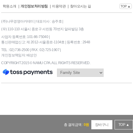
학원소개
|
개인정보처리방침
|
이용약관
|
찾아오시는 길
TOP ▲
(주)나무경영아카데미 | 대표이사 : 송주호 |
(우) 110-110 서울시 종로구 서린동 70번지 알파빌딩 3층
사업자 등록번호: 101-86-75040 |
통신판매업신고: 제 2012-서울종로-1104호 | 등록번호 : 2948
TEL : 02) 736-2500 | FAX : 02) 725-1907 |
개인정보책임자: 배성안
COPYRIGHT 2015 © NAMU CPA. ALL RIGHTS RESERVED.
169|End Timer : 0.0859375
총 결제금액 :
0
원
장바구니
TOP ▲