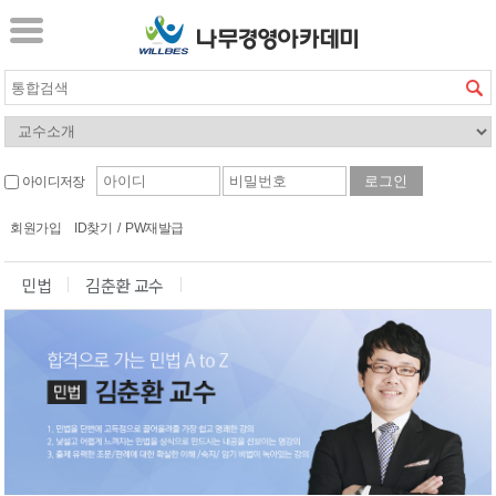
아이디저장
회원가입
ID찾기
/
PW재발급
민법
김춘환 교수