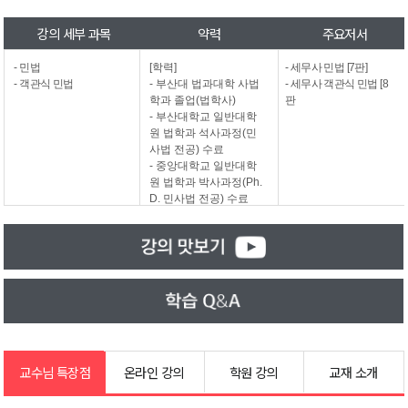
강의 세부 과목
약력
주요저서
- 민법
[학력]
- 세무사 민법 [7판]
- 객관식 민법
-
부산대 법과대학 사법
- 세무사 객관식 민법 [8
학과 졸업(법학사)
판
- 부산대학교 일반대학
원 법학과 석사과정(민
사법 전공) 수료
- 중앙대학교 일반대학
원 법학과 박사과정(Ph.
D. 민사법 전공) 수료
[경력]
- (
現) 단국대학교 법과대
학, 인천대학교 법학과 등
공무원 특강 강사
- (現) 해커스 법아카데미
공인노무사·감정평가사
민법, 민사소송법 전임교
수
- (現) 공단기 민사소송법
교수님 특장점
온라인 강의
학원 강의
교재 소개
대표 교수
- (現) 윌비스 - 나무경영