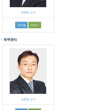
최중락 교수
프로필
맛보기
재무관리
김종길 교수