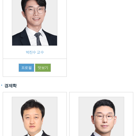
박진수 교수
프로필
맛보기
경제학