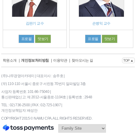
김판기 교수
손병익 교수
프로필
맛보기
프로필
맛보기
학원소개
|
개인정보처리방침
|
이용약관
|
찾아오시는 길
TOP ▲
(주)나무경영아카데미 | 대표이사 : 송주호 |
(우) 110-110 서울시 종로구 서린동 70번지 알파빌딩 3층
사업자 등록번호: 101-86-75040 |
통신판매업신고: 제 2012-서울종로-1104호 | 등록번호 : 2948
TEL : 02) 736-2500 | FAX : 02) 725-1907 |
개인정보책임자: 배성안
COPYRIGHT 2015 © NAMU CPA. ALL RIGHTS RESERVED.
169|End Timer : 0.140625