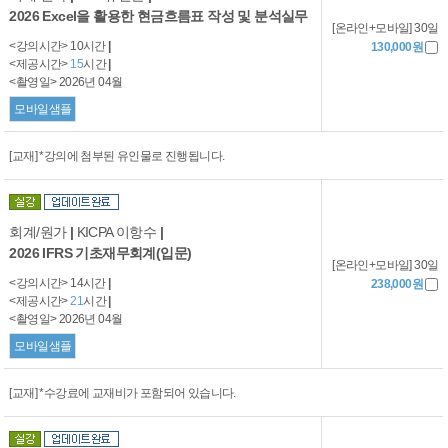
2026 Excel을 활용한 현금흐름표 작성 및 분석실무
[온라인+모바일] 30일
<강의시간> 10시간
|
130,000원
<제공시간>
15
시간
|
<촬영일> 2026년 04월
모바일샘플
[교재] *강의에 첨부된 유인물로 진행됩니다.
회계/원가
|
KICPA 이항수
|
2026 IFRS 기초재무회계(입문)
[온라인+모바일] 30일
<강의시간> 14시간
|
238,000원
<제공시간>
21
시간
|
<촬영일> 2026년 04월
모바일샘플
[교재] *수강료에 교재비가 포함되어 있습니다.