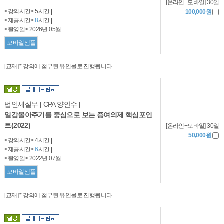
[온라인+모바일] 30일
<강의시간> 5시간
|
100,000원
<제공시간>
8
시간
|
<촬영일> 2026년 05월
모바일샘플
[교재] * 강의에 첨부된 유인물로 진행됩니다.
법인세실무
|
CPA 양안수
|
일감몰아주기를 중심으로 보는 증여의제 핵심포인
트(2022)
[온라인+모바일] 30일
50,000원
<강의시간> 4시간
|
<제공시간>
6
시간
|
<촬영일> 2022년 07월
모바일샘플
[교재] * 강의에 첨부된 유인물로 진행됩니다.