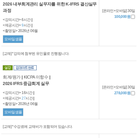
2026 내부회계관리 실무자를 위한 K-IFRS 결산실무
과정
[온라인+모바일] 30일
100,000원
<강의시간> 6시간
|
<제공시간>
9
시간
|
<촬영일> 2026년 06월
모바일샘플
[교재] *강의에 첨부된 유인물로 진행됩니다.
회계/원가
|
KICPA 이항수
|
2026 IFRS 중급회계 실무
[온라인+모바일] 30일
<강의시간> 18시간
|
278,000원
<제공시간>
27
시간
|
<촬영일> 2026년 06월
모바일샘플
[교재] *수강료에 교재비가 포함되어 있습니다.