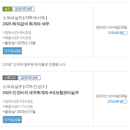
소득세실무
|
CPA 박서욱
|
2025 퇴직급여 회계와 세무
[온라인+모바일] 30일
<강의시간> 6시간
|
110,000원
<제공시간>
9
시간
|
<촬영일> 2025년 12월
모바일샘플
[교재] * 강의에 첨부된 유인물로 진행됩니다.
소득세실무
|
CTA 진성규
|
2025 인건비의 세무회계와 4대보험관리실무
[온라인+모바일] 30일
<강의시간> 11시간
|
235,000원
<제공시간>
17
시간
|
<촬영일> 2025년 07월
모바일샘플