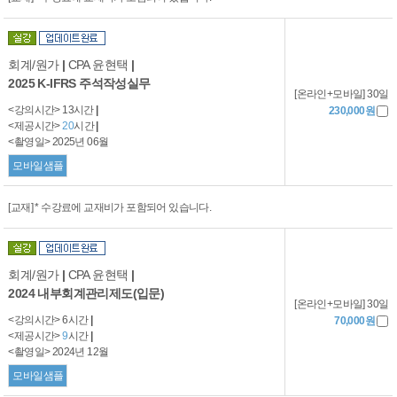
회계/원가
|
CPA 윤현택
|
2025 K-IFRS 주석작성실무
[온라인+모바일] 30일
<강의시간> 13시간
|
230,000원
<제공시간>
20
시간
|
<촬영일> 2025년 06월
모바일샘플
[교재] * 수강료에 교재비가 포함되어 있습니다.
회계/원가
|
CPA 윤현택
|
2024 내부회계관리제도(입문)
[온라인+모바일] 30일
<강의시간> 6시간
|
70,000원
<제공시간>
9
시간
|
<촬영일> 2024년 12월
모바일샘플