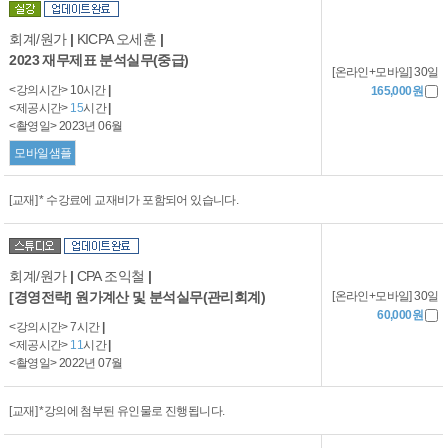
회계/원가
|
KICPA 오세훈
|
2023 재무제표 분석실무(중급)
[온라인+모바일] 30일
<강의시간> 10시간
|
165,000원
<제공시간>
15
시간
|
<촬영일> 2023년 06월
모바일샘플
[교재] * 수강료에 교재비가 포함되어 있습니다.
회계/원가
|
CPA 조익철
|
[온라인+모바일] 30일
[경영전략] 원가계산 및 분석실무(관리회계)
60,000원
<강의시간> 7시간
|
<제공시간>
11
시간
|
<촬영일> 2022년 07월
[교재] *강의에 첨부된 유인물로 진행됩니다.