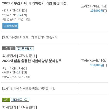
2023 외부감사 대비 가치평가 역량 향상 과정
[온라인+모바일] 30일
<강의시간> 12시간
|
195,000원
<제공시간>
18
시간
|
<촬영일> 2023년 07월
모바일샘플
[교재] * 수강료에 교재비가 포함되어 있습니다.
회계/원가
|
CPA 김종선
|
[온라인+모바일] 30일
2023 엑셀을 활용한 사업타당성 분석실무
130,000원
<강의시간> 11시간
|
<제공시간>
17
시간
|
<촬영일> 2023년 07월
[교재] *강의에 첨부된 유인물로 진행됩니다.
회계/원가
|
CPA 윤현택
|