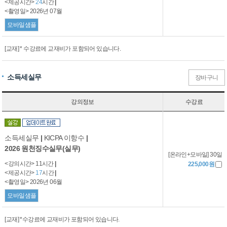
<제공시간>
24
시간
|
<촬영일> 2026년 07월
모바일샘플
[교재] * 수강료에 교재비가 포함되어 있습니다.
소득세실무
장바구니
강의정보
수강료
소득세실무
|
KICPA 이항수
|
2026 원천징수실무(실무)
[온라인+모바일] 30일
<강의시간> 11시간
|
225,000원
<제공시간>
17
시간
|
<촬영일> 2026년 06월
모바일샘플
[교재] *수강료에 교재비가 포함되어 있습니다.