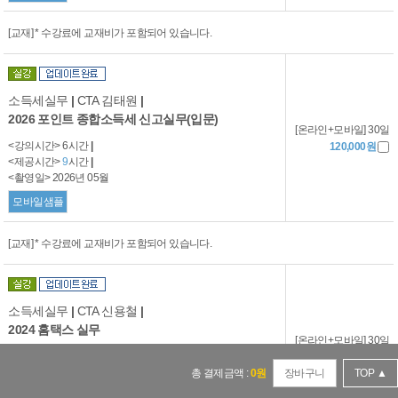
[교재] * 수강료에 교재비가 포함되어 있습니다.
소득세실무
|
CTA 김태원
|
2026 포인트 종합소득세 신고실무(입문)
[온라인+모바일] 30일
<강의시간> 6시간
|
120,000원
<제공시간>
9
시간
|
<촬영일> 2026년 05월
모바일샘플
[교재] * 수강료에 교재비가 포함되어 있습니다.
소득세실무
|
CTA 신용철
|
2024 홈택스 실무
[온라인+모바일] 30일
<강의시간> 7시간
|
110,000원
<제공시간>
11
시간
|
총 결제금액 :
0
원
장바구니
TOP ▲
<촬영일> 2024년 10월