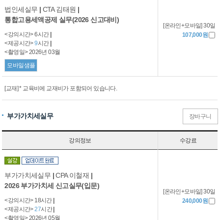
법인세실무
|
CTA 김태원
|
통합고용세액공제 실무(2026 신고대비)
[온라인+모바일] 30일
<강의시간> 6시간
|
107,000원
<제공시간>
9
시간
|
<촬영일> 2026년 03월
모바일샘플
[교재] * 교육비에 교재비가 포함되어 있습니다.
부가가치세실무
장바구니
강의정보
수강료
부가가치세실무
|
CPA 이철재
|
2026 부가가치세 신고실무(입문)
[온라인+모바일] 30일
<강의시간> 18시간
|
240,000원
<제공시간>
27
시간
|
<촬영일> 2026년 05월