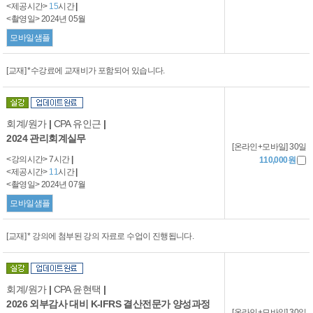
<제공시간>
15
시간
|
<촬영일> 2024년 05월
모바일샘플
[교재] *수강료에 교재비가 포함되어 있습니다.
회계/원가
|
CPA 유인근
|
2024 관리회계실무
[온라인+모바일] 30일
<강의시간> 7시간
|
110,000원
<제공시간>
11
시간
|
<촬영일> 2024년 07월
모바일샘플
[교재] * 강의에 첨부된 강의 자료로 수업이 진행됩니다.
회계/원가
|
CPA 윤현택
|
2026 외부감사 대비 K-IFRS 결산전문가 양성과정
[온라인+모바일] 30일