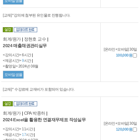
모바일샘플
[교재] *강의에 첨부된 유인물로 진행됩니다.
회계/원가
|
정현호 교수
|
2024 매출채권관리실무
[온라인+모바일] 30일
<강의시간> 6시간
|
100,000원
<제공시간>
9
시간
|
<촬영일> 2024년 08월
모바일샘플
[교재] * 수강료에 교재비가 포함되어 있습니다.
회계/원가
|
CPA 박종하
|
2024 Excel을 활용한 연결재무제표 작성실무
[온라인+모바일] 30일
<강의시간> 11시간
|
120,000원
<제공시간>
17
시간
|