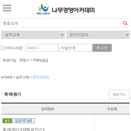
아이디저장
회원가입
ID찾기
/
PW재발급
♦ Home > 실무교육 >
온라인강의
회계/원가
장바구니
강의정보
수강료
회계/원가
|
CPA 유인근
|