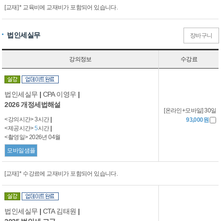
[교재] * 교육비에 교재비가 포함되어 있습니다.
법인세실무
장바구니
강의정보
수강료
법인세실무
|
CPA 이영우
|
2026 개정세법해설
[온라인+모바일] 30일
<강의시간> 3시간
|
93,000원
<제공시간>
5
시간
|
<촬영일> 2026년 04월
모바일샘플
[교재] * 수강료에 교재비가 포함되어 있습니다.
법인세실무
|
CTA 김태원
|