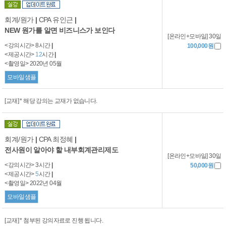
회계/원가
|
CPA 유인근
|
NEW 원가를 알면 비즈니스가 보인다
[온라인+모바일] 30일
<강의시간> 8시간
|
100,000원
<제공시간>
12
시간
|
<촬영일> 2020년 05월
모바일샘플
[교재] * 해당 강의는 교재가 없습니다.
회계/원가
|
CPA 최정혜
|
전사원이 알아야 할 내부회계관리제도
[온라인+모바일] 30일
<강의시간> 3시간
|
50,000원
<제공시간>
5
시간
|
<촬영일> 2022년 04월
모바일샘플
[교재] * 첨부된 강의자료로 진행 됩니다.