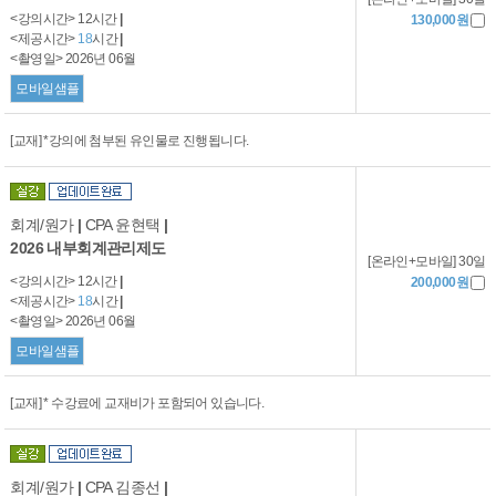
<강의시간> 12시간
|
130,000원
<제공시간>
18
시간
|
<촬영일> 2026년 06월
모바일샘플
[교재] *강의에 첨부된 유인물로 진행됩니다.
회계/원가
|
CPA 윤현택
|
2026 내부회계관리제도
[온라인+모바일] 30일
<강의시간> 12시간
|
200,000원
<제공시간>
18
시간
|
<촬영일> 2026년 06월
모바일샘플
[교재] * 수강료에 교재비가 포함되어 있습니다.
회계/원가
|
CPA 김종선
|