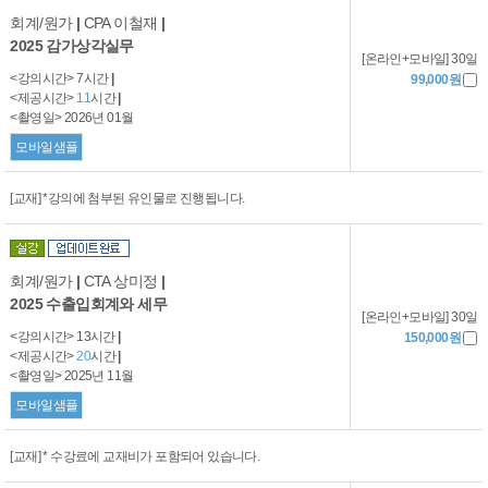
회계/원가
|
CPA 이철재
|
2025 감가상각실무
[온라인+모바일] 30일
<강의시간> 7시간
|
99,000원
<제공시간>
11
시간
|
<촬영일> 2026년 01월
모바일샘플
[교재] *강의에 첨부된 유인물로 진행됩니다.
회계/원가
|
CTA 상미정
|
2025 수출입회계와 세무
[온라인+모바일] 30일
<강의시간> 13시간
|
150,000원
<제공시간>
20
시간
|
<촬영일> 2025년 11월
모바일샘플
[교재] * 수강료에 교재비가 포함되어 있습니다.