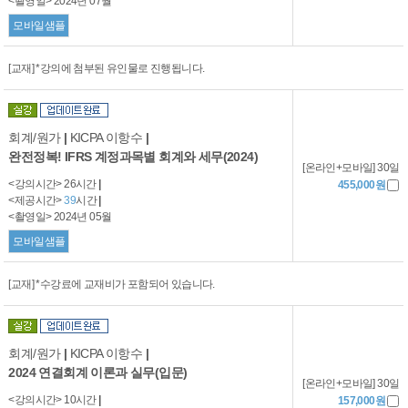
<촬영일> 2024년 07월
모바일샘플
[교재] *강의에 첨부된 유인물로 진행됩니다.
회계/원가
|
KICPA 이항수
|
완전정복! IFRS 계정과목별 회계와 세무(2024)
[온라인+모바일] 30일
<강의시간> 26시간
|
455,000원
<제공시간>
39
시간
|
<촬영일> 2024년 05월
모바일샘플
[교재] *수강료에 교재비가 포함되어 있습니다.
회계/원가
|
KICPA 이항수
|
2024 연결회계 이론과 실무(입문)
[온라인+모바일] 30일
<강의시간> 10시간
|
157,000원