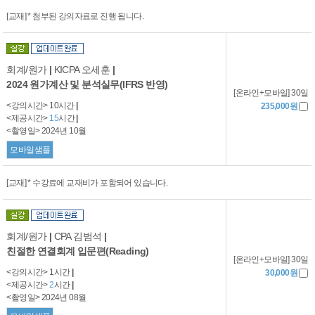
[교재] * 첨부된 강의자료로 진행 됩니다.
회계/원가
|
KICPA 오세훈
|
2024 원가계산 및 분석실무(IFRS 반영)
[온라인+모바일] 30일
<강의시간> 10시간
|
235,000원
<제공시간>
15
시간
|
<촬영일> 2024년 10월
모바일샘플
[교재] * 수강료에 교재비가 포함되어 있습니다.
회계/원가
|
CPA 김범석
|
친절한 연결회계 입문편(Reading)
[온라인+모바일] 30일
<강의시간> 1시간
|
30,000원
<제공시간>
2
시간
|
<촬영일> 2024년 08월