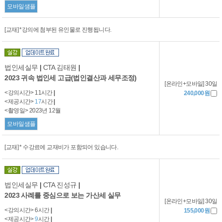
모바일샘플
[교재] *강의에 첨부된 유인물로 진행됩니다.
법인세실무
|
CTA 김태원
|
2023 귀속 법인세 고급(법인결산과 세무조정)
[온라인+모바일] 30일
<강의시간> 11시간
|
240,000원
<제공시간>
17
시간
|
<촬영일> 2023년 12월
모바일샘플
[교재] * 수강료에 교재비가 포함되어 있습니다.
법인세실무
|
CTA 진성규
|
2023 사례를 중심으로 보는 가산세 실무
[온라인+모바일] 30일
<강의시간> 6시간
|
155,000원
<제공시간>
9
시간
|