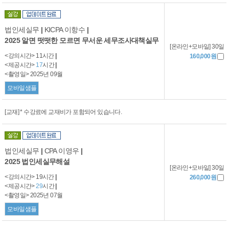
법인세실무
|
KICPA 이항수
|
2025 알면 떳떳한 모르면 무서운 세무조사대책실무
[온라인+모바일] 30일
<강의시간> 11시간
|
160,000원
<제공시간>
17
시간
|
<촬영일> 2025년 09월
모바일샘플
[교재] * 수강료에 교재비가 포함되어 있습니다.
법인세실무
|
CPA 이영우
|
2025 법인세실무해설
[온라인+모바일] 30일
<강의시간> 19시간
|
260,000원
<제공시간>
29
시간
|
<촬영일> 2025년 07월
모바일샘플