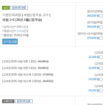
[온라인] 90일
기본단과과정
|
세법
|
정우승 교수
|
360,000원
세법 1+2 (26년 3월) (정우승)
[모바일] 90일
<강의시간> 141시간
|
360,000원
<제공시간>
212
시간
|
[온라인+모바일] 90일
<촬영일> 2026년 03월
370,000원
모바일샘플
[교재1]
32,400원
[교재1] 2026 세법개론 1 [2판] -
36,000원
[교재2]
[교재2] 2026 세법개론 2 [2판] -
36,000원
32,400원
[교재3] 2026 세법 워크북 1 [20판] -
27,000원
[교재3]
24,300원
[교재4] 2026 세법 워크북 2 [20판] -
28,000원
[교재4]
25,200원
[온라인] 60일