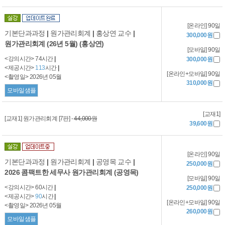
[온라인] 90일
기본단과과정
|
원가관리회계
|
홍상연 교수
|
300,000원
원가관리회계 (26년 5월) (홍상연)
[모바일] 90일
<강의시간> 74시간
|
300,000원
<제공시간>
113
시간
|
[온라인+모바일] 90일
<촬영일> 2026년 05월
310,000원
모바일샘플
[교재1]
[교재1] 원가관리회계 [7판] -
44,000원
39,600원
[온라인] 90일
기본단과과정
|
원가관리회계
|
공영목 교수
|
250,000원
2026 콤팩트한 세무사 원가관리회계 (공영목)
[모바일] 90일
<강의시간> 60시간
|
250,000원
<제공시간>
90
시간
|
[온라인+모바일] 90일
<촬영일> 2026년 05월
260,000원
모바일샘플