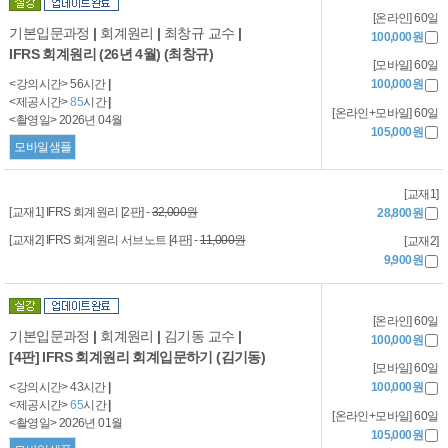
[온라인] 60일
기본입문과정
|
회계원리
|
최창규 교수
|
100,000원
IFRS 회계원리 (26년 4월) (최창규)
[모바일] 60일
<강의시간> 56시간
|
100,000원
<제공시간>
85
시간
|
[온라인+모바일] 60일
<촬영일> 2026년 04월
105,000원
모바일샘플
[교재1]
[교재1] IFRS 회계원리 [2판] -
32,000원
28,800원
[교재2] IFRS 회계원리 서브노트 [4판] -
11,000원
[교재2]
9,900원
[온라인] 60일
기본입문과정
|
회계원리
|
김기동 교수
|
100,000원
[4판] IFRS 회계원리 회계입문하기 (김기동)
[모바일] 60일
<강의시간> 43시간
|
100,000원
<제공시간>
65
시간
|
[온라인+모바일] 60일
<촬영일> 2026년 01월
105,000원