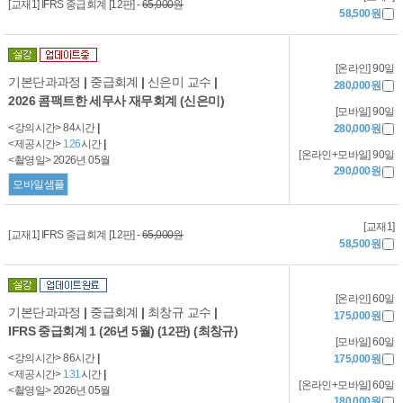
[교재1] IFRS 중급회계 [12판] -
65,000원
58,500원
[온라인] 90일
기본단과과정
|
중급회계
|
신은미 교수
|
280,000원
2026 콤팩트한 세무사 재무회계 (신은미)
[모바일] 90일
<강의시간> 84시간
|
280,000원
<제공시간>
126
시간
|
[온라인+모바일] 90일
<촬영일> 2026년 05월
290,000원
모바일샘플
[교재1]
[교재1] IFRS 중급회계 [12판] -
65,000원
58,500원
[온라인] 60일
기본단과과정
|
중급회계
|
최창규 교수
|
175,000원
IFRS 중급회계 1 (26년 5월) (12판) (최창규)
[모바일] 60일
<강의시간> 86시간
|
175,000원
<제공시간>
131
시간
|
[온라인+모바일] 60일
<촬영일> 2026년 05월
180,000원