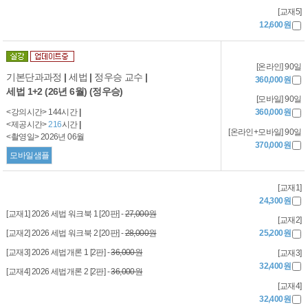
[교재5]
12,600원
[온라인] 90일
기본단과과정
|
세법
|
정우승 교수
|
360,000원
세법 1+2 (26년 6월) (정우승)
[모바일] 90일
<강의시간> 144시간
|
360,000원
<제공시간>
216
시간
|
[온라인+모바일] 90일
<촬영일> 2026년 06월
370,000원
모바일샘플
[교재1]
24,300원
[교재1] 2026 세법 워크북 1 [20판] -
27,000원
[교재2]
[교재2] 2026 세법 워크북 2 [20판] -
28,000원
25,200원
[교재3] 2026 세법개론 1 [2판] -
36,000원
[교재3]
32,400원
[교재4] 2026 세법개론 2 [2판] -
36,000원
[교재4]
32,400원