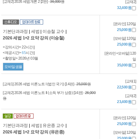
[교재2] 2026 세법개론 2 [2판] -
36,000원
[교재2]
32,400원
[온라인] 120일
25,000원
기본단과과정
|
세법
|
이승철 교수
|
2026 세법 1+2 요약 강의 (이승철)
[모바일] 120일
25,000원
<강의시간> 22시간
|
<제공시간>
65
시간
|
[온라인+모바일] 120
<촬영일> 2026년 03월
일
35,000원
모바일샘플
[교재1]
[교재1] 2026 세법 이론노트 I (법인 국기) [14판] -
25,000원
22,500원
[교재2] 2026 세법 이론노트 II (소득 부가 상증) [14판] -
26,000
[교재2]
원
23,400원
[온라인] 120일
25,000원
기본단과과정
|
세법
|
유은종 교수
|
2026 세법 1+2 요약 강의 (유은종)
[모바일] 120일
25,000원