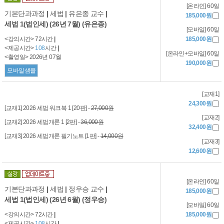
[온라인] 60일
기본단과과정
|
세법
|
유은종 교수
|
185,000원
세법 1(법인세) (26년 7월) (유은종)
[모바일] 60일
<강의시간> 72시간
|
185,000원
<제공시간>
108
시간
|
[온라인+모바일] 60일
<촬영일> 2026년 07월
190,000원
모바일샘플
[교재1]
24,300원
[교재1] 2026 세법 워크북 1 [20판] -
27,000원
[교재2]
[교재2] 2026 세법개론 1 [2판] -
36,000원
32,400원
[교재3] 2026 세법개론 필기노트 [1판] -
14,000원
[교재3]
12,600원
[온라인] 60일
기본단과과정
|
세법
|
정우승 교수
|
185,000원
세법 1(법인세) (26년 6월) (정우승)
[모바일] 60일
<강의시간> 72시간
|
185,000원
<제공시간>
108
시간
|