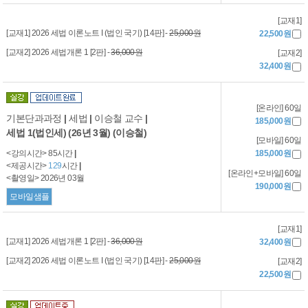
[교재1]
[교재1] 2026 세법 이론노트 I (법인 국기) [14판] -
25,000원
22,500원
[교재2] 2026 세법개론 1 [2판] -
36,000원
[교재2]
32,400원
[온라인] 60일
기본단과과정
|
세법
|
이승철 교수
|
185,000원
세법 1(법인세) (26년 3월) (이승철)
[모바일] 60일
<강의시간> 85시간
|
185,000원
<제공시간>
129
시간
|
[온라인+모바일] 60일
<촬영일> 2026년 03월
190,000원
모바일샘플
[교재1]
[교재1] 2026 세법개론 1 [2판] -
36,000원
32,400원
[교재2] 2026 세법 이론노트 I (법인 국기) [14판] -
25,000원
[교재2]
22,500원