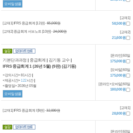
모바일샘플
[교재1]
[교재1] IFRS 중급회계 [12판] -
65,000원
58,500원
[교재2] 중급회계 서브노트 [10판] -
24,000원
[교재2]
21,600원
[온라인] 60일
기본단과과정
|
중급회계
|
김기동 교수
|
175,000원
IFRS 중급회계 1 (26년 5월) (9판) (김기동)
[모바일] 60일
<강의시간> 81시간
|
175,000원
<제공시간>
122
시간
|
[온라인+모바일] 60일
<촬영일> 2026년 05월
180,000원
모바일샘플
[교재1]
[교재1] IFRS 중급회계 I [9판] -
32,000원
28,800원
[온라인] 60일