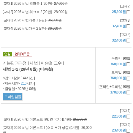
[교재1] 2026 세법 워크북 1 [20판] -
27,000원
[교재2]
[교재2] 2026 세법 워크북 2 [20판] -
28,000원
25,200원
[교재3] 2026 세법개론 1 [2판] -
36,000원
[교재3]
32,400원
[교재4] 2026 세법개론 2 [2판] -
36,000원
[교재4]
32,400원
[온라인] 90일
기본단과과정
|
세법
|
이승철 교수
|
360,000원
세법 1+2 (26년 6월) (이승철)
[모바일] 90일
<강의시간> 144시간
|
360,000원
<제공시간>
216
시간
|
[온라인+모바일] 90일
<촬영일> 2026년 06월
370,000원
모바일샘플
[교재1]
22,500원
[교재1] 2026 세법 이론노트 I (법인 국기) [14판] -
25,000원
[교재2]
[교재2] 2026 세법 이론노트 II (소득 부가 상증) [14판] -
26,000
23,400원
원