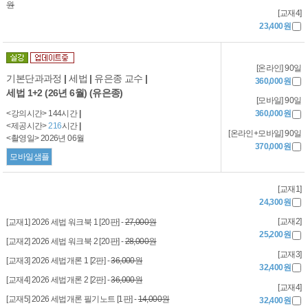
원
[교재4]
23,400원
[온라인] 90일
기본단과과정
|
세법
|
유은종 교수
|
360,000원
세법 1+2 (26년 6월) (유은종)
[모바일] 90일
<강의시간> 144시간
|
360,000원
<제공시간>
216
시간
|
[온라인+모바일] 90일
<촬영일> 2026년 06월
370,000원
모바일샘플
[교재1]
24,300원
[교재2]
[교재1] 2026 세법 워크북 1 [20판] -
27,000원
25,200원
[교재2] 2026 세법 워크북 2 [20판] -
28,000원
[교재3]
[교재3] 2026 세법개론 1 [2판] -
36,000원
32,400원
[교재4] 2026 세법개론 2 [2판] -
36,000원
[교재4]
[교재5] 2026 세법개론 필기노트 [1판] -
14,000원
32,400원