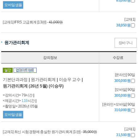
85,000원
모바일샘플
[교재1]
[교재1] IFRS 고급회계 [13판] -
41,000원
38,950원
원가관리회계
장바구니
강의정보
수강료
[온라인] 90일
기본단과과정
|
원가관리회계
|
이승우 교수
|
300,000원
원가관리회계 (26년 5월) (이승우)
[모바일] 90일
<강의시간> 79시간
|
300,000원
<제공시간>
119
시간
|
[온라인+모바일] 90일
<촬영일> 2026년 05월
310,000원
모바일샘플
[교재1]
[교재1] 최신 시험경향에 충실한 원가관리회계 [1판] -
35,000원
31,500원