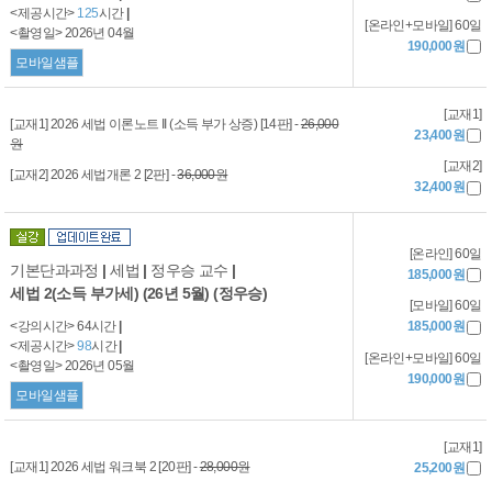
<제공시간>
125
시간
|
[온라인+모바일] 60일
<촬영일> 2026년 04월
190,000원
모바일샘플
[교재1]
[교재1] 2026 세법 이론노트 II (소득 부가 상증) [14판] -
26,000
23,400원
원
[교재2]
[교재2] 2026 세법개론 2 [2판] -
36,000원
32,400원
[온라인] 60일
기본단과과정
|
세법
|
정우승 교수
|
185,000원
세법 2(소득 부가세) (26년 5월) (정우승)
[모바일] 60일
<강의시간> 64시간
|
185,000원
<제공시간>
98
시간
|
[온라인+모바일] 60일
<촬영일> 2026년 05월
190,000원
모바일샘플
[교재1]
[교재1] 2026 세법 워크북 2 [20판] -
28,000원
25,200원