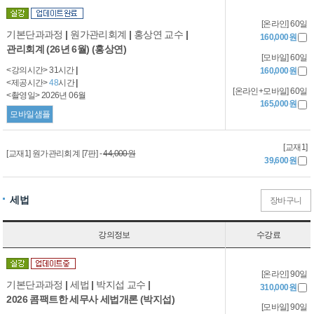
[온라인] 60일
기본단과과정
|
원가관리회계
|
홍상연 교수
|
160,000원
관리회계 (26년 6월) (홍상연)
[모바일] 60일
<강의시간> 31시간
|
160,000원
<제공시간>
48
시간
|
[온라인+모바일] 60일
<촬영일> 2026년 06월
165,000원
모바일샘플
[교재1]
[교재1] 원가관리회계 [7판] -
44,000원
39,600원
세법
장바구니
강의정보
수강료
[온라인] 90일
기본단과과정
|
세법
|
박지섭 교수
|
310,000원
2026 콤팩트한 세무사 세법개론 (박지섭)
[모바일] 90일