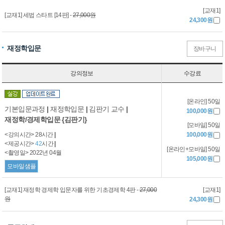
[교재1]
[교재1] 세법 스타트 [14판] -
27,000원
24,300원
재정학입문
장바구니
강의정보
수강료
[온라인] 50일
기본입문과정
|
재정학입문
|
김판기 교수
|
100,000원
재정학/경제학입문 {김판기}
[모바일] 50일
<강의시간> 28시간
|
100,000원
<제공시간>
42
시간
|
[온라인+모바일] 50일
<촬영일> 2022년 04월
105,000원
모바일샘플
[교재1]
[교재1] 재정학 경제학 입문자를 위한 기초경제학 4판 -
27,000
원
24,300원