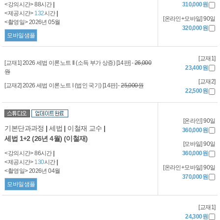
<강의시간> 88시간
|
310,000원
<제공시간>
132
시간
|
[온라인+모바일] 90일
<촬영일> 2026년 05월
320,000원
모바일샘플
[교재1]
[교재1] 2026 세법 이론노트 II (소득 부가 상증) [14판] -
26,000
23,400원
원
[교재2]
[교재2] 2026 세법 이론노트 I (법인 국기) [14판] -
25,000원
22,500원
[온라인] 90일
기본단과과정
|
세법
|
이철재 교수
|
360,000원
세법 1+2 (26년 4월) (이철재)
[모바일] 90일
<강의시간> 86시간
|
360,000원
<제공시간>
130
시간
|
[온라인+모바일] 90일
<촬영일> 2026년 04월
370,000원
모바일샘플
[교재1]
24,300원