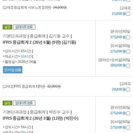
[교재2] 중급회계 서브노트 [10판] -
24,000원
[교재2]
21,600원
[온라인] 60일
기본단과과정
|
중급회계
|
김기동 교수
|
175,000원
IFRS 중급회계 2 (26년 6월) (9판) (김기동)
[모바일] 60일
<강의시간> 65시간
|
175,000원
<제공시간>
99
시간
|
[온라인+모바일] 60일
<촬영일> 2026년 06월
180,000원
모바일샘플
[교재1]
[교재1] IFRS 중급회계 II [9판] -
32,000원
28,800원
[온라인] 60일
기본단과과정
|
중급회계
|
박진수 교수
|
175,000원
IFRS 중급회계 2 (26년 3월) (12판) (박진수)
[모바일] 60일
<강의시간> 56시간
|
175,000원
<제공시간>
86
시간
|