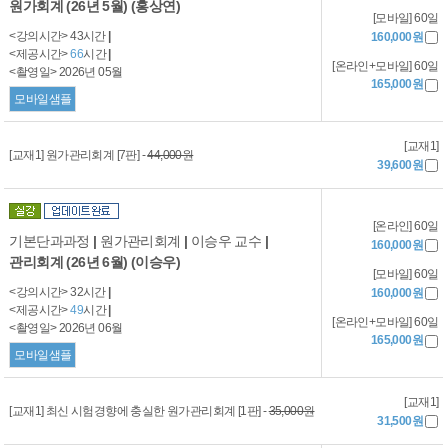
원가회계 (26년 5월) (홍상연)
[모바일] 60일
<강의시간> 43시간
|
160,000원
<제공시간>
66
시간
|
[온라인+모바일] 60일
<촬영일> 2026년 05월
165,000원
모바일샘플
[교재1]
[교재1] 원가관리회계 [7판] -
44,000원
39,600원
[온라인] 60일
기본단과과정
|
원가관리회계
|
이승우 교수
|
160,000원
관리회계 (26년 6월) (이승우)
[모바일] 60일
<강의시간> 32시간
|
160,000원
<제공시간>
49
시간
|
[온라인+모바일] 60일
<촬영일> 2026년 06월
165,000원
모바일샘플
[교재1]
[교재1] 최신 시험경향에 충실한 원가관리회계 [1판] -
35,000원
31,500원