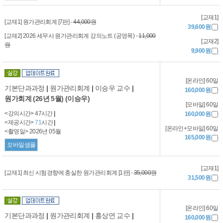
[교재1]
[교재1] 원가관리회계 [7판] -
44,000원
39,600원
[교재2] 2026 세무사 원가관리회계 강의노트 (공영목) -
11,000
[교재2]
원
9,900원
[온라인] 60일
기본단과과정
|
원가관리회계
|
이승우 교수
|
160,000원
원가회계 (26년 5월) (이승우)
[모바일] 60일
<강의시간> 47시간
|
160,000원
<제공시간>
71
시간
|
[온라인+모바일] 60일
<촬영일> 2026년 05월
165,000원
모바일샘플
[교재1]
[교재1] 최신 시험경향에 충실한 원가관리회계 [1판] -
35,000원
31,500원
[온라인] 60일
기본단과과정
|
원가관리회계
|
홍상연 교수
|
160,000원