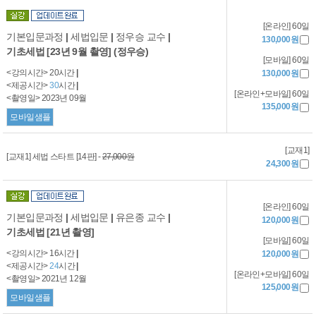
[온라인] 60일
기본입문과정
|
세법입문
|
정우승 교수
|
130,000원
기초세법 [23년 9월 촬영] (정우승)
[모바일] 60일
<강의시간> 20시간
|
130,000원
<제공시간>
30
시간
|
[온라인+모바일] 60일
<촬영일> 2023년 09월
135,000원
모바일샘플
[교재1]
[교재1] 세법 스타트 [14판] -
27,000원
24,300원
[온라인] 60일
기본입문과정
|
세법입문
|
유은종 교수
|
120,000원
기초세법 [21년 촬영]
[모바일] 60일
<강의시간> 16시간
|
120,000원
<제공시간>
24
시간
|
[온라인+모바일] 60일
<촬영일> 2021년 12월
125,000원
모바일샘플