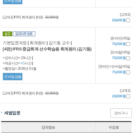
모바일샘플
[교재1]
[교재1] IFRS 회계원리 [4판] -
32,000원
28,800원
[온라인] 45일
기본입문과정
|
회계원리
|
김기동 교수
|
70,000원
[4판] IFRS 중급회계 선수학습용 회계원리 (김기동)
[모바일] 45일
<강의시간> 29시간
|
70,000원
<제공시간>
45
시간
|
[온라인+모바일] 45일
<촬영일> 2026년 01월
75,000원
모바일샘플
[교재1]
[교재1] IFRS 회계원리 [4판] -
32,000원
28,800원
세법입문
장바구니
강의정보
수강료