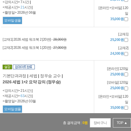
<강의시간> 7시간
|
<제공시간>
21
시간
|
[온라인+모바일] 120
<촬영일> 2026년 06월
일
35,000원
모바일샘플
[교재1]
[교재1] 2026 세법 워크북 2 [20판] -
28,000원
25,200원
[교재2] 2026 세법 워크북 1 [20판] -
27,000원
[교재2]
24,300원
[온라인] 120일
25,000원
기본단과과정
|
세법
|
정우승 교수
|
2026 세법 1+2 요약 강의 (정우승)
[모바일] 120일
25,000원
<강의시간> 21시간
|
<제공시간>
63
시간
|
[온라인+모바일] 120
<촬영일> 2026년 03월
일
35,000원
모바일샘플
[교재1]
총 결제금액 :
0
원
장바구니
TOP ▲
[교재1] 2026 세법 워크북 1 [20판] -
27,000원
24,300원