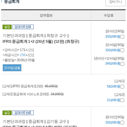
중급회계
장바구니
강의정보
수강료
[온라인] 90일
기본단과과정
|
중급회계
|
최창규 교수
|
330,000원
IFRS 중급회계 1+2 (26년 5월) (12판) (최창규)
[모바일] 90일
<강의시간> 171시간
|
330,000원
<제공시간>
258
시간
|
[온라인+모바일] 90일
<촬영일> 2026년 05월
340,000원
모바일샘플
[교재1]
[교재1] IFRS 중급회계 [12판] -
65,000원
58,500원
[교재2] 중급회계 서브노트 [10판] -
24,000원
[교재2]
21,600원
[온라인] 90일
기본단과과정
|
중급회계
|
김기동 교수
|
330,000원