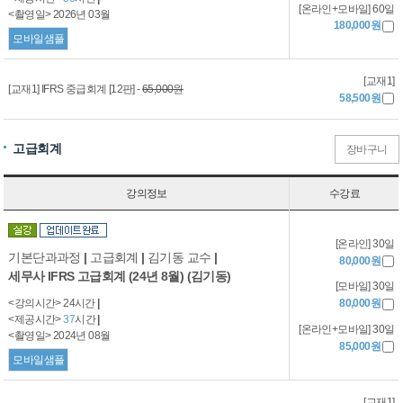
[온라인+모바일] 60일
<촬영일> 2026년 03월
180,000원
모바일샘플
[교재1]
[교재1] IFRS 중급회계 [12판] -
65,000원
58,500원
고급회계
장바구니
강의정보
수강료
[온라인] 30일
기본단과과정
|
고급회계
|
김기동 교수
|
80,000원
세무사 IFRS 고급회계 (24년 8월) (김기동)
[모바일] 30일
<강의시간> 24시간
|
80,000원
<제공시간>
37
시간
|
[온라인+모바일] 30일
<촬영일> 2024년 08월
85,000원
모바일샘플
[교재1]