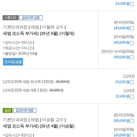
24,300원
[온라인] 60일
기본단과과정
|
세법
|
이철재 교수
|
185,000원
세법 2(소득 부가세) (26년 6월) (이철재)
[모바일] 60일
<강의시간> 45시간
|
185,000원
<제공시간>
68
시간
|
[온라인+모바일] 60일
<촬영일> 2026년 06월
190,000원
모바일샘플
[교재1]
[교재1] 2026 세법 워크북 2 [20판] -
28,000원
25,200원
[교재2] 2026 세법개론 2 [2판] -
36,000원
[교재2]
32,400원
[온라인] 60일
기본단과과정
|
세법
|
이승철 교수
|
185,000원
세법 2(소득 부가세) (26년 4월) (이승철)
[모바일] 60일
<강의시간> 82시간
|
185,000원