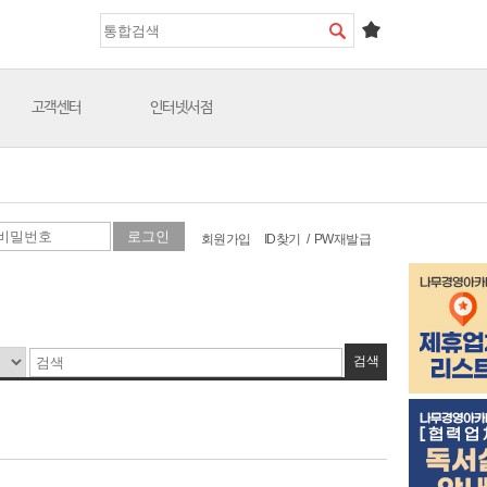
고객센터
인터넷서점
회원가입
ID찾기
/
PW재발급
검색