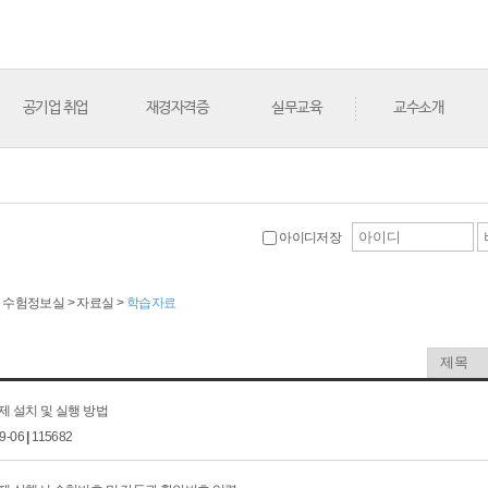
공기업 취업
재경자격증
실무교육
교수소개
아이디저장
 > 수험정보실 > 자료실 >
학습자료
제 설치 및 실행 방법
09-06
|
115682