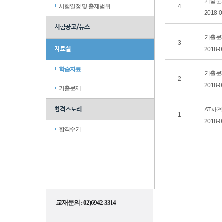
기출문
시험일정 및 출제범위
4
2018-
시험공고/뉴스
기출문제
3
자료실
2018-
학습자료
기출문
2
2018-
기출문제
합격스토리
AT자
1
2018-
합격수기
교재문의 : 02)6942-3314