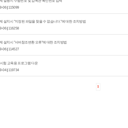
제 실행시 수험번호 및 감독관 확인번호 입력
09-06
|
115099
 설치시 "지정된 파일을 찾을 수 없습니다."에 대한 조치방법
09-06
|
116258
제 설치시 "서버참조변환 오류"에 대한 조치방법
09-06
|
114527
격시험 교육용 프로그램 다운
09-04
|
119734
1