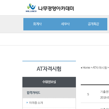
회계사
세무사
공개특강
♦ Home > AT자격시험
AT자격시험
수험정보실
기출문
합격가이드
5
2018-
자격증 소개