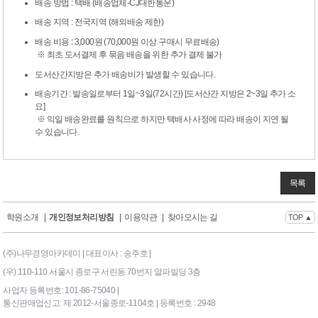
배송 방법 : 택배 (배송업체-CJ대한통운)
배송 지역 : 전국지역 (해외배송 제한)
배송 비용 : 3,000원 (70,000원 이상 구매시 무료배송)
※ 최초 도서결제 후 묶음 배송을 위한 추가 결제 불가
도서산간지방은 추가 배송비가 발생할 수 있습니다.
배송기간 : 발송일로부터 1일~3일(72시간) [도서산간 지방은 2~3일 추가 소
요]
※ 익일 배송완료를 원칙으로 하지만 택배사 사정에 따라 배송이 지연 될
수 있습니다.
목록
학원소개
|
개인정보처리방침
|
이용약관
|
찾아오시는 길
TOP ▲
(주)나무경영아카데미 | 대표이사 : 송주호 |
(우) 110-110 서울시 종로구 서린동 70번지 알파빌딩 3층
사업자 등록번호: 101-86-75040 |
통신판매업신고: 제 2012-서울종로-1104호 | 등록번호 : 2948