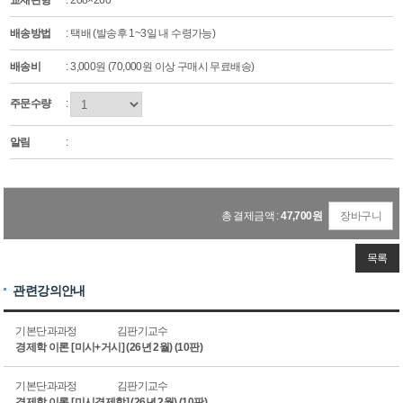
교재판형
: 208×260
배송방법
: 택배 (발송후 1~3일 내 수령가능)
배송비
: 3,000원 (70,000원 이상 구매시 무료배송)
주문수량
:
알림
:
총 결제금액 :
47,700
원
장바구니
목록
관련강의안내
기본단과과정
김판기교수
경제학 이론 [미시+거시] (26년 2월) (10판)
기본단과과정
김판기교수
경제학 이론 [미시경제학] (26년 2월) (10판)