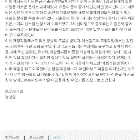
이번 개정판에서는 최근의 출제경향을 반영하기 위해 기존 9판에 있던 문제의 절반
가량을 새로운 문제로 교체하였다. 기존의 문제 중에서 단편적인 것과 난이도가 너무
낮은 것은 대부분 삭제하고, 최근의 기출문제와 새로운 출제경향을 반영할 수 있는
새로운 문제를 주로 추가하였다. 기출문제 중 아이디어는 참신하나 문제가 너무 쉬운
것은 보기의 일부를 변형하여 수록하였고, 4지 선다형으로 출제되는 기출문제 중에
서 도움이 되는 문제들은 난이도를 적절히 조정하기 위해 일부는 보기를 다섯 개로
바꾸어 수록하였다.
이번 개정작업에서도 많은 분들의 도움을 받았다. 이론검토와 교정작업에서는 김진
근, 김명훈씨가 큰 도움을 주었다. 그리고 거듭되는 수정에도 불구하고 끝까지 최선
을 다해 주신 김수련, 유소희, 박상원씨를 비롯한 세경의 임직원에게도 감사드린다.
어떤 것을 결심하기는 쉽지만 결심한 것을 끝까지 실천하는 사람은 적다. 문제는 각
자가 가진 능력이 아니라 의지와 노력이다. 어려움이 닥쳐오면 ‘비행기는 순풍이 아
니라 역풍을 타고 이륙한다’는 말을 떠올려보자. 어렵더라도 역풍을 이겨낸다면 누구
나 저 푸른 창공으로 날아오를 수 있다. 이 책이 인생의 도약을 원하는 청춘들 이 꿈을
향해 날아오르는데 있어 작은 디딤돌이 될 수 있기를 진심으로 소망한다.
2025년 4월
정병열
저자소개
|
도서소개
|
목차