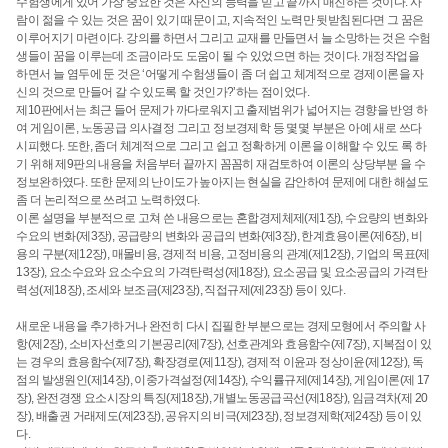
수험생에게 있어 가장 중요한 것은 자신의 능력을 믿고 끝까지 매진하는 것이다. 사
람이 젊을 수 있는 것은 꿈이 있기 때문이고, 지속적인 노력만 뒷받침된다면 그 꿈은
이루어지기 마련이다. 강의를 하면서 그리고 교재를 만들면서 늘 소망하는 것은 수험
생들이 꿈을 이루는데 조금이라도 도움이 될 수 있었으면 하는 것이다. 개정작업을
하면서 늘 염두에 둔 것은 ‘어떻게 수험생들이 좀 더 쉽고 체계적으로 경제이론을 자
신의 것으로 만들어 갈 수 있도록 할 것인가?’하는 점이었다.
제10판에서는 최근 들어 문제가 까다로워지고 출제범위가 넓어지는 경향을 반영 하
여 게임이론, 노동공급 의사결정 그리고 정보경제학 등 몇몇 부분은 아예 새로 쓰다
시피했다. 또한, 좀더 체계적으로 그리고 쉽고 정확하게 이론을 이해할 수 있도 록 하
기 위해 제9판의 내용을 처음부터 끝까지 꼼꼼히 재검토하여 이론의 상당부분 을 수
정보완하였다. 또한 문제의 난이도가 높아지는 현실을 감안하여 문제에 대한 해설도
좀 더 논리적으로 쓰려고 노력하였다.
이론 설명을 부분적으로 고쳐 쓴 내용으로는 혼합경제체제(제1장), 수요량의 변화와
수요의 변화(제3장), 공급량의 변화와 공급의 변화(제3장), 한계효용이론(제6장), 비
용의 구분(제12장), 매몰비용, 경제적 비용, 고정비용의 관계(제12장), 기업의 목표(제
13장), 요소수요와 요소수요의 가격탄력성(제18장), 요소공급 및 요소공급의 가격탄
력성(제18장), 조세와 보조금(제23장), 직접규제(제23장) 등이 있다.
새로운 내용을 추가하거나 완전히 다시 집필한 부분으로는 경제모형에서 주의할 사
항(제2장), 소비자선호의 기본공리(제7장), 선호관계와 효용함수(제7장), 지복점이 있
는 경우의 효용함수(제7장), 확장경로(제11장), 경제적 이윤과 정상이윤(제12장), 독
점의 발생원인(제14장), 이중가격설정(제14장), 수익률규제(제14장), 게임이론(제 17
장), 완전경쟁 요소시장의 특징(제18장), 개별노동공급곡선(제18장), 임금격차(제 20
장), 배출권 거래제도(제23장), 공유지의 비극(제23장), 정보경제학(제24장) 등이 있
다.