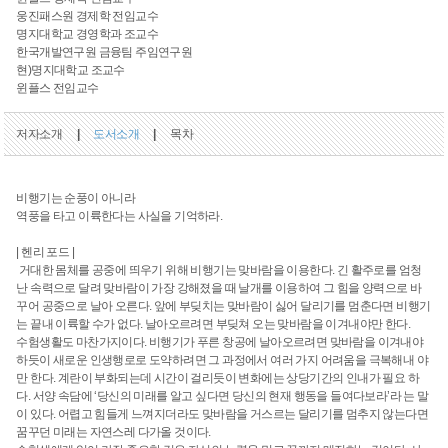
웅진패스원 경제학 전임교수
명지대학교 경영학과 조교수
한국개발연구원 금융팀 주임연구원
현)명지대학교 조교수
윈플스 전임교수
저자소개
|
도서소개
|
목차
비행기는 순풍이 아니라
역풍을 타고 이륙한다는 사실을 기억하라.
| 헨리 포드 |
거대한 몸체를 공중에 띄우기 위해 비행기는 맞바람을 이용한다. 긴 활주로를 엄청
난 속력으로 달려 맞바람이 가장 강해졌을 때 날개를 이용하여 그 힘을 양력으로 바
꾸어 공중으로 날아 오른다. 앞에 부딪치는 맞바람이 싫어 달리기를 멈춘다면 비행기
는 끝내 이륙할 수가 없다. 날아오르려면 부딪쳐 오는 맞바람을 이겨내야만 한다.
수험생활도 마찬가지이다. 비행기가 푸른 창공에 날아오르려면 맞바람을 이겨내야
하듯이 새로운 인생행로로 도약하려면 그 과정에서 여러 가지 어려움을 극복해내 야
만 한다. 계란이 부화되는데 시간이 걸리듯이 변화에는 상당기간의 인내가 필요 하
다. 서양 속담에 ‘당신의 미래를 알고 싶다면 당신의 현재 행동을 들여다보라’라 는 말
이 있다. 어렵고 힘들게 느껴지더라도 맞바람을 거스르는 달리기를 멈추지 않는다면
꿈꾸던 미래는 자연스레 다가올 것이다.