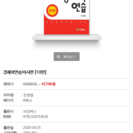
확대보기
경제학연습 미시편 [10판]
판매가
:
53,000원
→
47,700원
저자명
: 정병열
페이지
: 896 p
출판사
: 세경북스
ISBN
: 9791159734526
출판일
: 2025-04-25