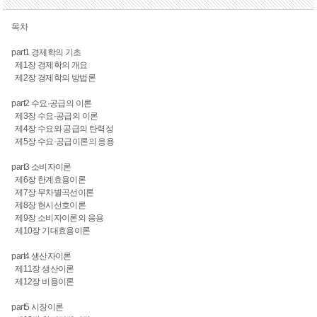
목차
part1 경제학의 기초
제1장 경제학의 개요
제2장 경제학의 방법론
part2 수요·공급의 이론
제3장 수요·공급의 이론
제4장 수요와 공급의 탄력성
제5장 수요·공급이론의 응용
part3 소비자이론
제6장 한계효용이론
제7장 무차별곡선이론
제8장 현시선호이론
제9장 소비자이론의 응용
제10장 기대효용이론
part4 생산자이론
제11장 생산이론
제12장 비용이론
part5 시장이론