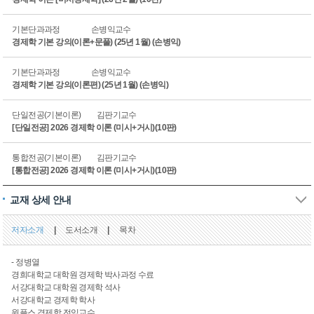
기본단과과정
손병익교수
경제학 기본 강의(이론+문풀) (25년 1월) (손병익)
기본단과과정
손병익교수
경제학 기본 강의(이론편) (25년 1월) (손병익)
단일전공(기본이론)
김판기교수
[단일전공] 2026 경제학 이론 (미시+거시)(10판)
통합전공(기본이론)
김판기교수
[통합전공] 2026 경제학 이론 (미시+거시)(10판)
교재 상세 안내
저자소개
|
도서소개
|
목차
- 정병열
경희대학교 대학원 경제학 박사과정 수료
서강대학교 대학원 경제학 석사
서강대학교 경제학 학사
윈플스 경제학 전임교수