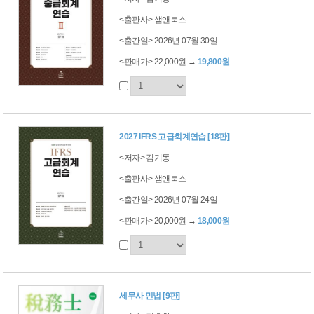
<출판사> 샘앤북스
<출간일> 2026년 07월 30일
<판매가>
22,000원
→
19,800원
2027 IFRS 고급회계연습 [18판]
<저자> 김기동
<출판사> 샘앤북스
<출간일> 2026년 07월 24일
<판매가>
20,000원
→
18,000원
세무사 민법 [9판]