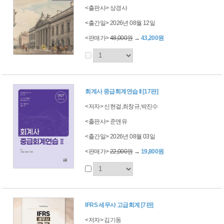
<출판사> 상경사
<출간일> 2026년 08월 12일
<판매가>
48,000원
→
43,200원
회계사 중급회계연습 II [17판]
<저자> 신현걸,최창규,박진수
<출판사> 준앤유
<출간일> 2026년 08월 03일
<판매가>
22,000원
→
19,800원
IFRS 세무사 고급회계 [7판]
<저자> 김기동