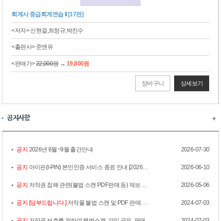
IFRS 세무사 고급회계 [7판]
<저자> 김기동
<출판사> 샘앤북스
원
<판매가>
24,000원
→
21,600원
장바구니
상세보기
공지사항
+
공지
2026년 8월~9월 출간안내
2026-07-30
공지
아이핀(I-PIN) 본인인증 서비스 종료 안내 [2026년 6월 12일(금) 오후 2시]
2026-06-10
공지
저작권 침해 관련(불법 스캔 PDF판매 등) 제보를 부탁드립니다.
2026-05-06
공지
[당부드립니다.]
저작물 불법 스캔 및 PDF 판매자 적발 / 법적조치
2024-07-03
공지
저작권 보호를 위하여 불법스캔, 파일 공유, 판매행위 근절에 동참 부탁드립니다.
2024-07-03