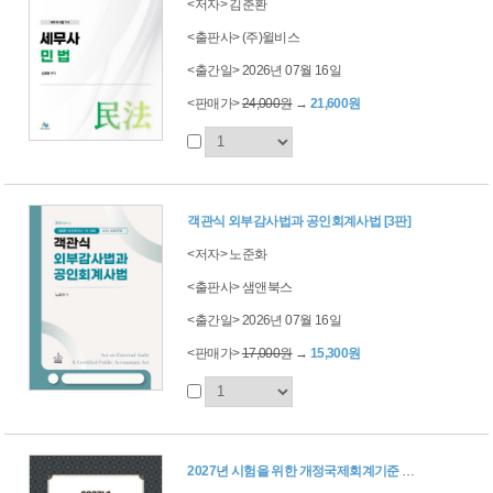
<저자> 김춘환
<출판사> (주)윌비스
<출간일> 2026년 07월 16일
<판매가>
24,000원
→
21,600원
객관식 외부감사법과 공인회계사법 [3판]
<저자> 노준화
<출판사> 샘앤북스
<출간일> 2026년 07월 16일
<판매가>
17,000원
→
15,300원
2027년 시험을 위한 개정국제회계기준 반영추록 (재무회계워크북·객관식재무회계)