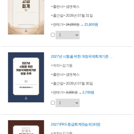
<출판사> 샘앤북스
<출간일> 2026년 07월 31일
<판매가>
24,000원
→
21,600원
2027년 시험을 위한 개정국제회계기준 반영추록 (IFRS 중급회계연습 I·II)
<저자> 김기동
<출판사> 샘앤북스
<출간일> 2026년 07월 30일
<판매가>
3,000원
→
2,700원
2027 IFRS 중급회계연습 II [18판]
<저자> 김기동