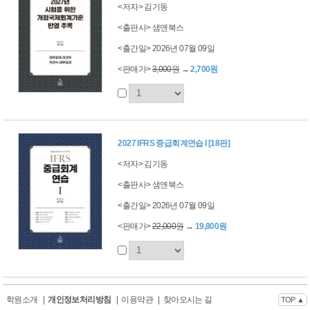
<저자> 김기동
<출판사> 샘앤북스
<출간일> 2026년 07월 09일
<판매가>
3,000원
→
2,700원
2027 IFRS 중급회계연습 I [18판]
<저자> 김기동
<출판사> 샘앤북스
<출간일> 2026년 07월 09일
<판매가>
22,000원
→
19,800원
학원소개
|
개인정보처리방침
|
이용약관
|
찾아오시는 길
TOP ▲