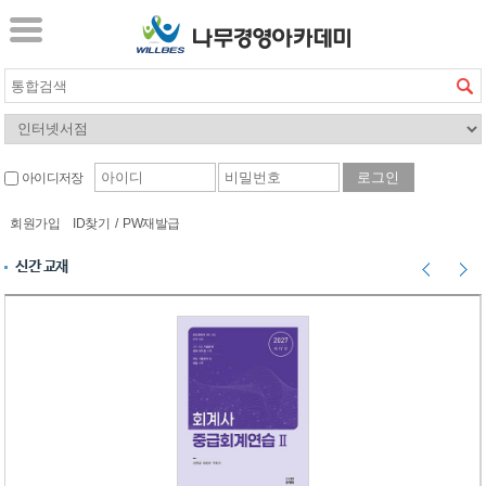
아이디저장
회원가입
ID찾기
/
PW재발급
신간 교재