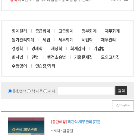
회계원리
중급회계
고급회계
정부회계
재무회계
원가관리회계
세법
세무회계
세법학
재무관리
경영학
경제학
재정학
회계감사
기업법
회사법
민법
행정소송법
기출문제집
모의고사집
수험영어
연습장/기타
검색
통합검색
책 제목
저자
장바구니
[출간예정]
객관식 재무관리 [7판]
<저자> 김종길