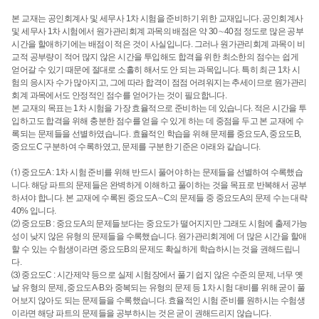
본 교재는 공인회계사 및 세무사 1차 시험을 준비하기 위한 교재입니다. 공인회계사
및 세무사 1차 시험에서 원가관리회계 과목의 배점은 약 30∼40점 정도로 많은 공부
시간을 할애하기에는 배점이 적은 것이 사실입니다. 그러나 원가관리회계 과목이 비
교적 공부량이 적어 많지 않은 시간을 투입해도 합격을 위한 최소한의 점수는 쉽게
얻어갈 수 있기 때문에 절대로 소홀히 해서도 안 되는 과목입니다. 특히 최근 1차 시
험의 응시자 수가 많아지고, 그에 따라 합격이 점점 어려워지는 추세이므로 원가관리
회계 과목에서도 안정적인 점수를 얻어가는 것이 필요합니다.
본 교재의 목표는 1차 시험을 가장 효율적으로 준비하는 데 있습니다. 적은 시간을 투
입하고도 합격을 위해 충분한 점수를 얻을 수 있게 하는 데 중점을 두고 본 교재에 수
록되는 문제들을 선별하였습니다. 효율적인 학습을 위해 문제를 중요도A, 중요도B,
중요도C 구분하여 수록하였고, 문제를 구분한 기준은 아래와 같습니다.
⑴ 중요도A : 1차 시험 준비를 위해 반드시 풀어야 하는 문제들을 선별하여 수록했습
니다. 해당 파트의 문제들은 완벽하게 이해하고 풀이하는 것을 목표로 반복해서 공부
하셔야 합니다. 본 교재에 수록된 중요도A∼C의 문제들 중 중요도A의 문제 수는 대략
40% 입니다.
⑵ 중요도B : 중요도A의 문제들보다는 중요도가 떨어지지만 그래도 시험에 출제가능
성이 낮지 않은 유형의 문제들을 수록했습니다. 원가관리회계에 더 많은 시간을 할애
할 수 있는 수험생이라면 중요도B의 문제도 확실하게 학습하시는 것을 권해드립니
다.
⑶ 중요도C : 시간제약 등으로 실제 시험장에서 풀기 쉽지 않은 수준의 문제, 너무 옛
날 유형의 문제, 중요도A·B와 중복되는 유형의 문제 등 1차 시험 대비를 위해 굳이 풀
어보지 않아도 되는 문제들을 수록했습니다. 효율적인 시험 준비를 원하시는 수험생
이라면 해당 파트의 문제들을 공부하시는 것은 굳이 권해드리지 않습니다.