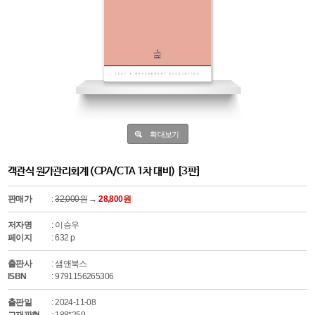
확대보기
객관식 원가관리회계 (CPA/CTA 1차 대비) [3판]
판매가
:
32,000원
→
28,800원
저자명
: 이승우
페이지
: 632 p
출판사
: 샘앤북스
ISBN
: 9791156265306
출판일
: 2024-11-08