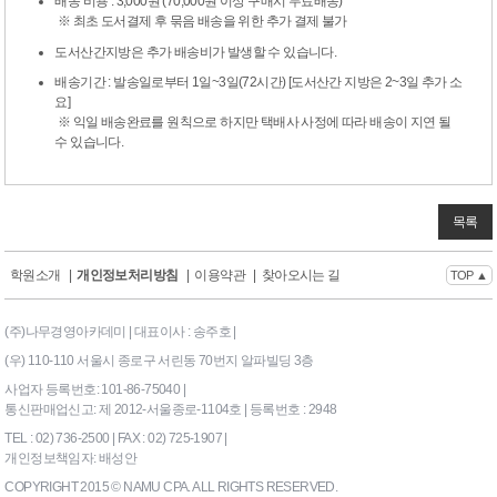
배송 비용 : 3,000원 (70,000원 이상 구매시 무료배송)
※ 최초 도서결제 후 묶음 배송을 위한 추가 결제 불가
도서산간지방은 추가 배송비가 발생할 수 있습니다.
배송기간 : 발송일로부터 1일~3일(72시간) [도서산간 지방은 2~3일 추가 소
요]
※ 익일 배송완료를 원칙으로 하지만 택배사 사정에 따라 배송이 지연 될
수 있습니다.
목록
학원소개
|
개인정보처리방침
|
이용약관
|
찾아오시는 길
TOP ▲
(주)나무경영아카데미 | 대표이사 : 송주호 |
(우) 110-110 서울시 종로구 서린동 70번지 알파빌딩 3층
사업자 등록번호: 101-86-75040 |
통신판매업신고: 제 2012-서울종로-1104호 | 등록번호 : 2948
TEL : 02) 736-2500 | FAX : 02) 725-1907 |
개인정보책임자: 배성안
COPYRIGHT 2015 © NAMU CPA. ALL RIGHTS RESERVED.
169|End Timer : 8.984375E-