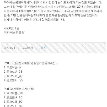
과거에는 공인회계사와 세무사 1차 시험 간에 난이도 차이가 어느 정도 있었습니다.
그러나 최근에는 두 시험의 난이도가 거의 비슷해졌고, 오히려 20년 이후의 시험에
서는 세무사 1차 시험의 난이도가 더 높았습니다. 그래서 공인회계사 혹은 세무사 시
험 중 어떤 것을 준비하는지에 따라 본 교재를 활용방법이 다르지 않을 것입니다.
언제나 수험생 여러분의 건강과 합격을 기원합니다.
2024년 11월
저자 이승우 올림
저자소개
|
도서소개
|
목차
Part. 01 간접원가배분 및 활동기준원가계산·1
1. 주요이론 _2
2. 중요도 A _18
3. 중요도 B _39
4. 중요도 C _55
Part. 02 개별원가계산·69
1. 주요이론 _70
2. 중요도 A _80
3. 중요도 B _90
4. 중요도 C _97