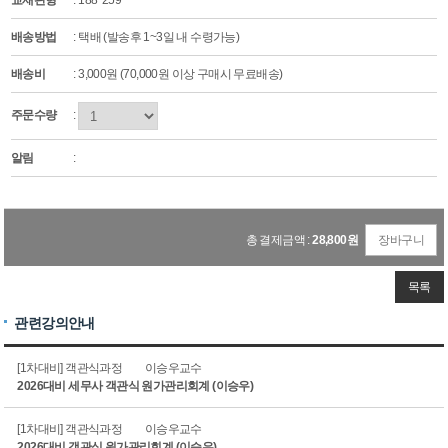
교재판형
: 188*259
배송방법
: 택배 (발송후 1~3일 내 수령가능)
배송비
: 3,000원 (70,000원 이상 구매시 무료배송)
주문수량
:
알림
:
총 결제금액 :
28,800
원
장바구니
목록
관련강의안내
[1차대비] 객관식과정
이승우교수
2026대비 세무사 객관식 원가관리회계 (이승우)
[1차대비] 객관식과정
이승우교수
2026대비 객관식 원가관리회계 (이승우)