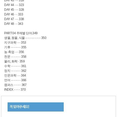
DAY 43 ···· 318
DAY 44 ···· 323
DAY 45 ···· 328
DAY 46 ··· 333
DAY 47 ···· 338
DAY 48 ··· 343
PART 04 주제별 단어.349
생물, 동물, 식물·················· 350
지구과학 ···· 353
기후 ··········· 355
농·축업 ···· 356
천문 ··········· 358
물리, 화학 · 359
수학 ··········· 361
정치 ··········· 362
인문과학 ···· 364
언어 ··········· 366
캠퍼스 ········ 367
INDEX ······· 370
꼭 읽어주세요!