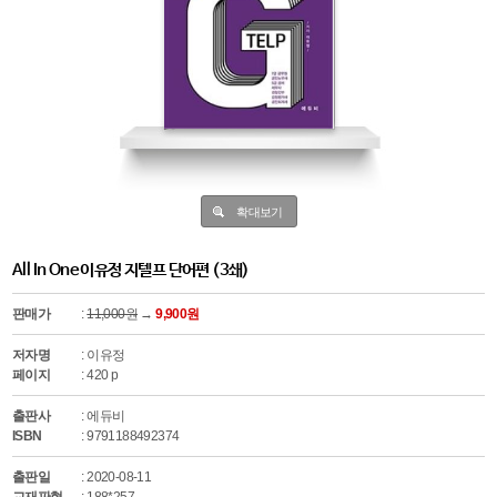
확대보기
All In One 이유정 지텔프 단어편 (3쇄)
판매가
:
11,000원
→
9,900원
저자명
: 이유정
페이지
: 420 p
출판사
: 에듀비
ISBN
: 9791188492374
출판일
: 2020-08-11