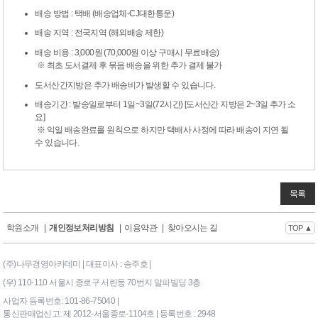
배송 방법 : 택배 (배송업체-CJ대한통운)
배송 지역 : 전국지역 (해외배송 제한)
배송 비용 : 3,000원 (70,000원 이상 구매시 무료배송)
※ 최초 도서결제 후 묶음 배송을 위한 추가 결제 불가
도서산간지방은 추가 배송비가 발생할 수 있습니다.
배송기간 : 발송일로부터 1일~3일(72시간) [도서산간 지방은 2~3일 추가 소
요]
※ 익일 배송완료를 원칙으로 하지만 택배사 사정에 따라 배송이 지연 될
수 있습니다.
목록
학원소개
|
개인정보처리방침
|
이용약관
|
찾아오시는 길
TOP ▲
(주)나무경영아카데미 | 대표이사 : 송주호 |
(우) 110-110 서울시 종로구 서린동 70번지 알파빌딩 3층
사업자 등록번호: 101-86-75040 |
통신판매업신고: 제 2012-서울종로-1104호 | 등록번호 : 2948