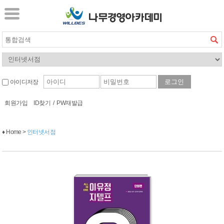
아이디저장
회원가입
ID찾기
/
PW재발급
♦ Home >
인터넷서점