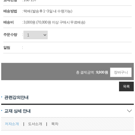
교재판형
: 188*257
배송방법
: 택배 (발송후 1~3일 내 수령가능)
배송비
: 3,000원 (70,000원 이상 구매시 무료배송)
주문수량
:
알림
:
총 결제금액 :
9,900
원
장바구니
목록
관련강의안내
교재 상세 안내
저자소개
|
도서소개
|
목차