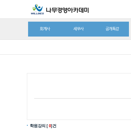
회계사
세무사
공개특강
학원강의 [
0
]건