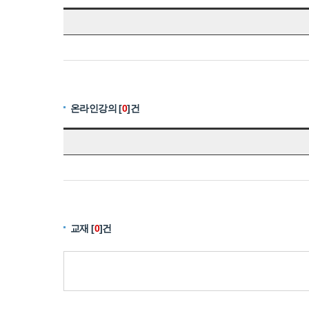
온라인강의 [
0
]건
교재 [
0
]건