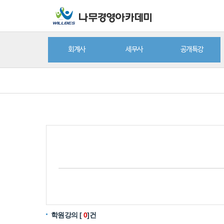
회계사
세무사
공개특강
학원강의 [
0
]건