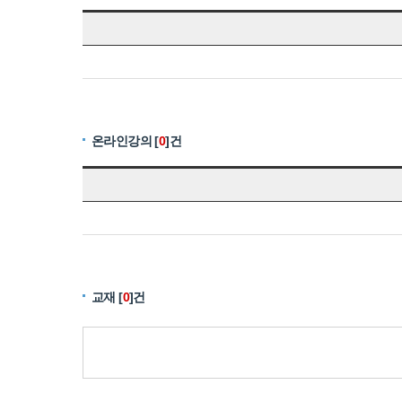
온라인강의 [
0
]건
교재 [
0
]건