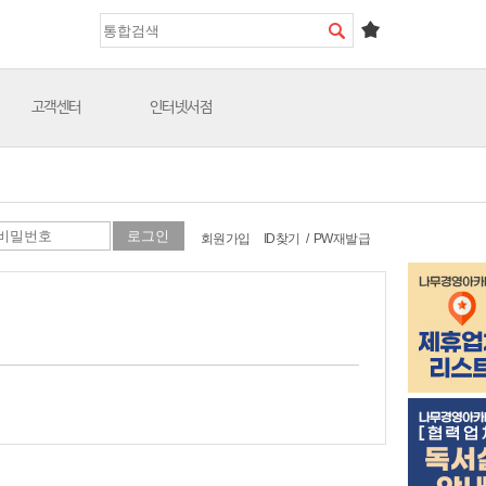
고객센터
인터넷서점
회원가입
ID찾기
/
PW재발급