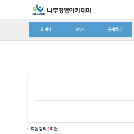
회계사
세무사
공개특강
학원강의 [
0
]건