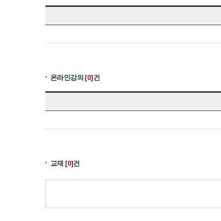
온라인강의 [
0
]건
교재 [
0
]건