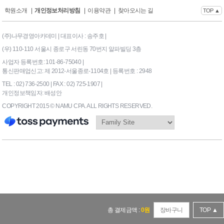
학원소개
|
개인정보처리방침
|
이용약관
|
찾아오시는 길
TOP ▲
(주)나무경영아카데미 | 대표이사 : 송주호 |
(우) 110-110 서울시 종로구 서린동 70번지 알파빌딩 3층
사업자 등록번호: 101-86-75040 |
통신판매업신고: 제 2012-서울종로-1104호 | 등록번호 : 2948
TEL : 02) 736-2500 | FAX : 02) 725-1907 |
개인정보책임자: 배성안
COPYRIGHT 2015 © NAMU CPA. ALL RIGHTS RESERVED.
169|End Timer : 0.09375
총 결제금액 :
0
원
장바구니
TOP ▲