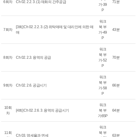
6회차
Ch 02. 2.2. 3. (1) 재화의 간주공급
71분
가-39
P
워크
[3회] Ch 02. 2.2. 3. (2) 위탁매매 및 대리인에 의한 매
북 부
7회차
43분
매
가-49
P
워크
북 부
8회차
Ch 02. 2.3. 용역의 공급
70분
가-52
P
워크
북 부
9회차
Ch 02. 2.6. 공급시기
66분
가-58
P
워크
10회
[4회] Ch 02. 2.6. 3. 용역의 공급시기
북 부
64분
차
가65P
워크
11회
북 부
Ch 03. 영세율과 면세
63분