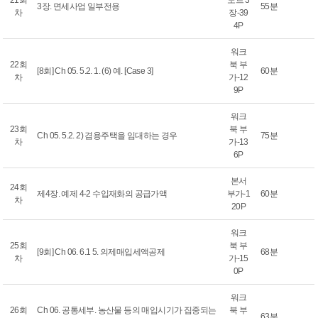
21회
노트 3
3장. 면세사업 일부전용
55분
차
장-39
4P
워크
22회
북 부
[8회] Ch 05. 5.2. 1. (6) 예. [Case 3]
60분
차
가-12
9P
워크
23회
북 부
Ch 05. 5.2. 2) 겸용주택을 임대하는 경우
75분
차
가-13
6P
본서
24회
제4장. 예제 4-2 수입재화의 공급가액
부가-1
60분
차
20P
워크
25회
북 부
[9회] Ch 06. 6.1 5. 의제매입세액공제
68분
차
가-15
0P
워크
26회
Ch 06. 공통세부. 농산물 등의 매입시기가 집중되는
북 부
63분