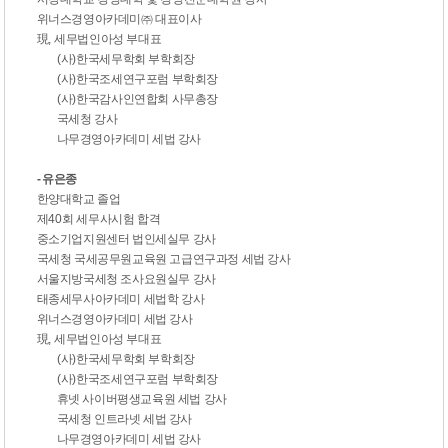
위너스경영아카데미
㈜
대표이사
現
,
세무법인아성 부대표
(
사
)
한국세무학회 부학회장
(
사
)
한국조세연구포럼 부학회장
(
사
)
한국감사인연합회 사무총장
국세청 강사
나무경영아카데미 세법 강사
- 유은종
한양대학교 졸업
제
40
회 세무사시험 합격
중소기업지원센터 법인세실무 강사
국세청 국세공무원교육원 고급연구과정 세법 강사
서울지방국세청 조사요원실무 강사
태종세무사아카데미 세법학 강사
위너스경영아카데미 세법 강사
現
,
세무법인아성 부대표
(
사
)
한국세무학회 부학회장
(
사
)
한국조세연구포럼 부학회장
휴넷 사이버평생교육원 세법 강사
국세청 인트라넷 세법 강사
나무경영아카데미 세법 강사