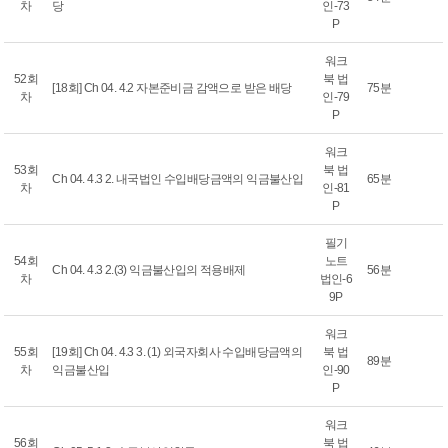
차
당
인-73
P
워크
52회
북 법
[18회] Ch 04. 4.2 자본준비금 감액으로 받은 배당
75분
차
인-79
P
워크
53회
북 법
Ch 04. 4.3 2. 내국법인 수입배당금액의 익금불산입
65분
차
인-81
P
필기
54회
노트
Ch 04. 4.3 2.(3) 익금불산입의 적용배제
56분
차
법인-6
9P
워크
55회
[19회] Ch 04. 4.3 3. (1) 외국자회사 수입배당금액의
북 법
89분
차
익금불산입
인-90
P
워크
56회
북 법