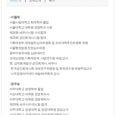
저자소개
|
도서소개
|
목차
- 이철재
서울시립대학교 회계학과 졸업
서울대학교 대학원 경영학과 수료
제24회 세무사시험 수석합격
제23회 공인회계사시험 합격
기획재정부 세제발전심의위원회 및 조세개혁추진위원회 위원
서울행정법원 전문심리위원
중부지방국세청 심판대리인
조세심판원.기획재정부, 사법연수원 세법 강사
現
,
삼덕회계법인 공인회계사, 세무사
한국공인회계사회 국세연구위원장 및 회계연수원 세법주임교수
나무경영아카데미 세법/세무회계 강사
- 정우승
아주대학교 경영학부 졸업
서강대학교 대학원 경영학석사
아주대학교 대학원 경영학박사
제
39
회 세무사자격시험 합격
아주대학교 경영대학 및 경영대학원 겸임교수
서강대학교 경영대학 및 경영전문대학원 강사