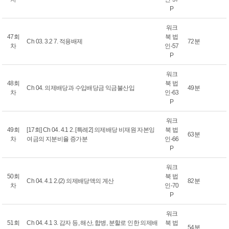
P
워크
47회
북 법
Ch 03. 3.2 7. 적용배제
72분
차
인-57
P
워크
48회
북 법
Ch 04. 의제배당과 수입배당금 익금불산입
49분
차
인-63
P
워크
49회
[17회] Ch 04. 4.1 2. [특례2] 의제배당 비재원 자본잉
북 법
63분
차
여금의 지분비율 증가분
인-66
P
워크
50회
북 법
Ch 04. 4.1 2.(2) 의제배당액의 계산
82분
차
인-70
P
워크
51회
Ch 04. 4.1 3. 감자 등, 해산, 합병, 분할로 인한 의제배
북 법
54분