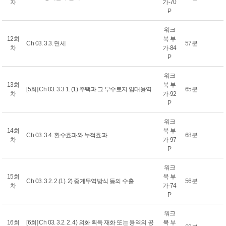
차
가-70
P
워크
12회
북 부
Ch 03. 3.3. 면세
57분
차
가-84
P
워크
13회
북 부
[5회] Ch 03. 3.3 1. (1) 주택과 그 부수토지 임대용역
65분
차
가-92
P
워크
14회
북 부
Ch 03. 3.4. 환수효과와 누적효과
68분
차
가-97
P
워크
15회
북 부
Ch 03. 3.2. 2.(1). 2) 중계무역방식 등의 수출
56분
차
가-74
P
워크
16회
[6회] Ch 03. 3.2. 2. 4) 외화 획득 재화 또는 용역의 공
북 부