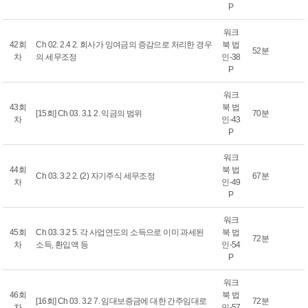
P
워크
42회
Ch 02. 2.4 2. 회사가 잉여금의 증감으로 처리한 경우
북 법
52분
차
의 세무조정
인-38
P
워크
43회
북 법
[15회] Ch 03. 3.1 2. 익금의 범위
70분
차
인-43
P
워크
44회
북 법
Ch 03. 3.2 2. (2) 자기주식 세무조정
67분
차
인-49
P
워크
45회
Ch 03. 3.2 5. 각 사업연도의 소득으로 이미 과세된
북 법
72분
차
소득, 환입액 등
인-54
P
워크
46회
북 법
[16회] Ch 03. 3.2 7. 임대보증금에 대한 간주임대로
72분
차
인-57