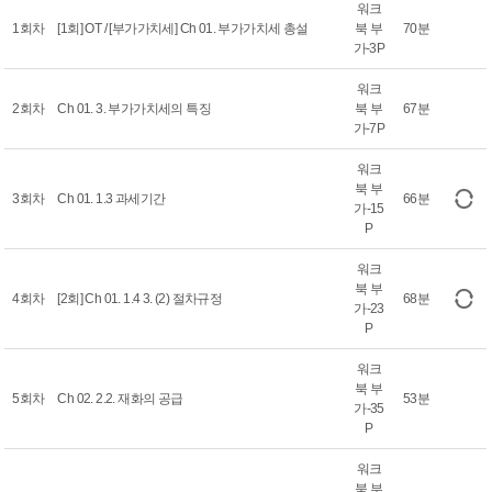
워크
1회차
[1회] OT / [부가가치세] Ch 01. 부가가치세 총설
북 부
70분
가-3P
워크
2회차
Ch 01. 3. 부가가치세의 특징
북 부
67분
가-7P
워크
북 부
3회차
Ch 01. 1.3 과세기간
66분
가-15
P
워크
북 부
4회차
[2회] Ch 01. 1.4 3. (2) 절차규정
68분
가-23
P
워크
북 부
5회차
Ch 02. 2.2. 재화의 공급
53분
가-35
P
워크
북 부