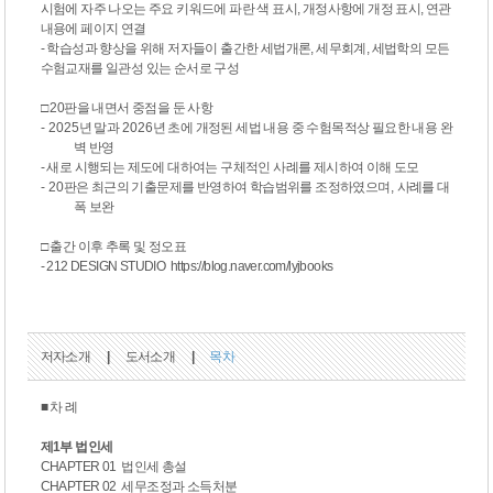
시험에 자주 나오는 주요 키워드에 파란 색 표시, 개정사항에 개정 표시, 연관
내용에 페이지 연결
- 학습성과 향상을 위해 저자들이 출간한 세법개론, 세무회계, 세법학의 모든
수험교재를 일관성 있는 순서로 구성
□ 20판을 내면서 중점을 둔 사항
- 2025
년 말과
2026
년 초에 개정된 세법 내용 중 수험목적상 필요한 내용 완
벽 반영
-
새로 시행되는 제도에 대하여는 구체적인 사례를 제시하여 이해 도모
-
20
판은 최근의 기출문제를 반영하여 학습범위를 조정하였으며
,
사례를 대
폭 보완
□ 출간 이후 추록 및 정오표
- 212 DESIGN STUDIO https://blog.naver.com/lyjbooks
저자소개
|
도서소개
|
목차
■ 차 례
제1부 법인세
CHAPTER 01 법인세 총설
CHAPTER 02 세무조정과 소득처분