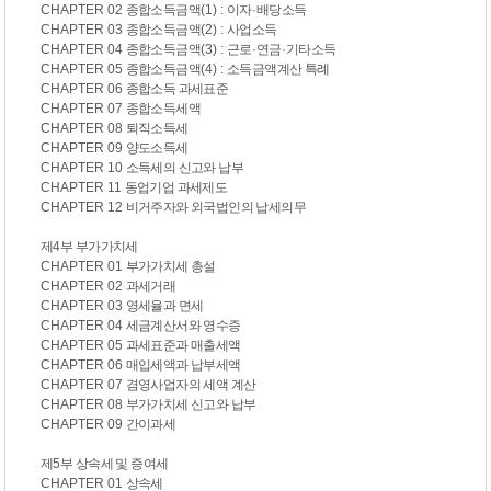
CHAPTER 02
종합소득금액
(1) :
이자
·
배당소득
CHAPTER 03
종합소득금액
(2) :
사업소득
CHAPTER 04
종합소득금액
(3) :
근로
·
연금
·
기타소득
CHAPTER 05
종합소득금액
(4) :
소득금액계산 특례
CHAPTER 06
종합소득 과세표준
CHAPTER 07
종합소득세액
CHAPTER 08
퇴직소득세
CHAPTER 09
양도소득세
CHAPTER 10
소득세의 신고와 납부
CHAPTER 11
동업기업 과세제도
CHAPTER 12
비거주자와 외국법인의 납세의무
제
4
부 부가가치세
CHAPTER 01
부가가치세 총설
CHAPTER 02
과세거래
CHAPTER 03
영세율과 면세
CHAPTER 04
세금계산서와 영수증
CHAPTER 05
과세표준과 매출세액
CHAPTER 06
매입세액과 납부세액
CHAPTER 07
겸영사업자의 세액 계산
CHAPTER 08
부가가치세 신고와 납부
CHAPTER 09
간이과세
제
5
부 상속세 및 증여세
CHAPTER 01
상속세