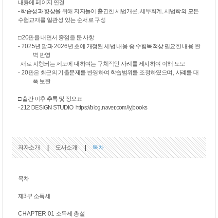
내용에 페이지 연결
- 학습성과 향상을 위해 저자들이 출간한 세법개론, 세무회계, 세법학의 모든
수험교재를 일관성 있는 순서로 구성
□ 20판을 내면서 중점을 둔 사항
- 2025
년 말과
2026
년 초에 개정된 세법 내용 중 수험목적상 필요한 내용 완
벽 반영
-
새로 시행되는 제도에 대하여는 구체적인 사례를 제시하여 이해 도모
-
20
판은 최근의 기출문제를 반영하여 학습범위를 조정하였으며
,
사례를 대
폭 보완
□ 출간 이후 추록 및 정오표
- 212 DESIGN STUDIO https://blog.naver.com/lyjbooks
저자소개
|
도서소개
|
목차
목차
제
3
부 소득세
CHAPTER 01
소득세 총설