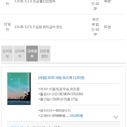
Ch 05. 5.1 3. 손금불산입항목
46분
차
인-10
2P
워크
57회
북 법
Ch 05. 5.2 5. 2 임원 퇴직급여 한도
67분
차
인-10
7P
강의정
강의목
교재정
관련종
보
차
보
합반
[세법] 2026 세법 워크북 1 [20판]
<저자> 이철재,정우승,유은종
<출판사> 212 DESIGN STUDIO
<출간일> 2026년 01월 27일
<페이지수> 604페이지
<교재비>
27,000원
→
24,300원