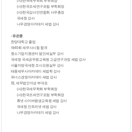
(
사
)
한국세무학회 부학회장
(
사
)
한국조세연구포럼 부학회장
(
사
)
한국감사인연합회 사무총장
국세청 강사
나무경영아카데미 세법 강사
- 유은종
한양대학교 졸업
제
40
회 세무사시험 합격
중소기업지원센터 법인세실무 강사
국세청 국세공무원교육원 고급연구과정 세법 강사
서울지방국세청 조사요원실무 강사
태종세무사아카데미 세법학 강사
위너스경영아카데미 세법 강사
現
,
세무법인아성 부대표
(
사
)
한국세무학회 부학회장
(
사
)
한국조세연구포럼 부학회장
휴넷 사이버평생교육원 세법 강사
국세청 인트라넷 세법 강사
나무경영아카데미 세법 강사