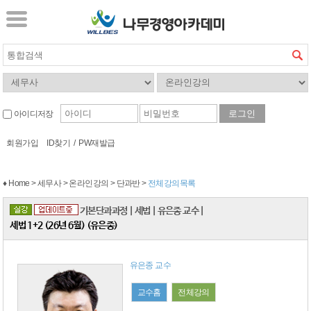
아이디저장
회원가입
ID찾기
/
PW재발급
♦ Home > 세무사 > 온라인강의 > 단과반 >
전체강의목록
기본단과과정
|
세법
|
유은종 교수
|
세법 1+2 (26년 6월) (유은종)
유은종 교수
교수홈
전체강의