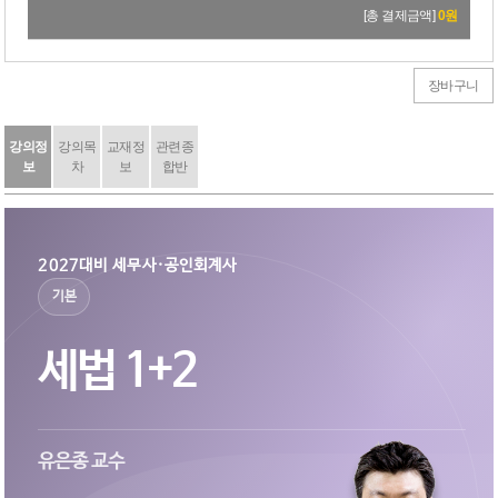
28,000원
→
25,200원
[총 결제금액]
0
원
[교재3] 2026 세법개론 1 [2판]
36,000원
→
32,400원
장바구니
[교재4] 2026 세법개론 2 [2판]
36,000원
→
32,400원
강의정
강의목
교재정
관련종
[교재5] 2026 세법개론 필기노트 [1판]
보
차
보
합반
14,000원
→
12,600원
2027대비 세무사·공인회계사
기본
세법 1+2
유은종 교수