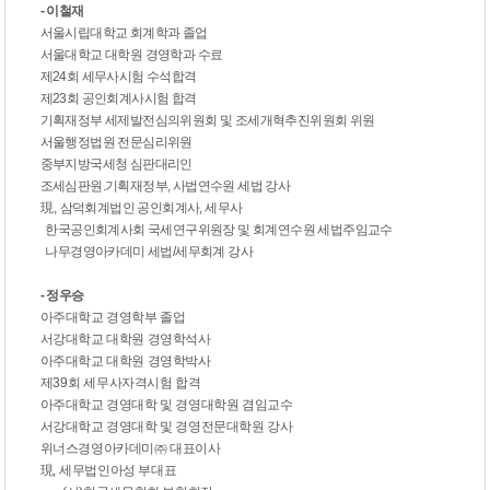
- 이철재
서울시립대학교 회계학과 졸업
서울대학교 대학원 경영학과 수료
제24회 세무사시험 수석합격
제23회 공인회계사시험 합격
기획재정부 세제발전심의위원회 및 조세개혁추진위원회 위원
서울행정법원 전문심리위원
중부지방국세청 심판대리인
조세심판원.기획재정부, 사법연수원 세법 강사
現
,
삼덕회계법인 공인회계사, 세무사
한국공인회계사회 국세연구위원장 및 회계연수원 세법주임교수
나무경영아카데미 세법/세무회계 강사
- 정우승
아주대학교 경영학부 졸업
서강대학교 대학원 경영학석사
아주대학교 대학원 경영학박사
제
39
회 세무사자격시험 합격
아주대학교 경영대학 및 경영대학원 겸임교수
서강대학교 경영대학 및 경영전문대학원 강사
위너스경영아카데미
㈜
대표이사
現
,
세무법인아성 부대표