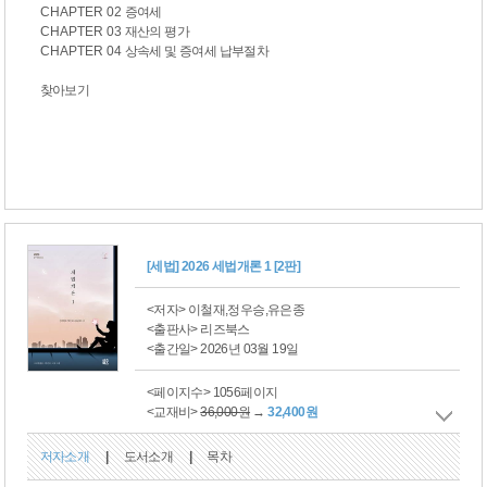
CHAPTER 02
증여세
CHAPTER 03
재산의 평가
CHAPTER 04
상속세 및 증여세 납부절차
찾아보기
[세법] 2026 세법개론 1 [2판]
<저자> 이철재,정우승,유은종
<출판사> 리즈북스
<출간일> 2026년 03월 19일
<페이지수> 1056페이지
<교재비>
36,000원
→
32,400원
저자소개
|
도서소개
|
목차