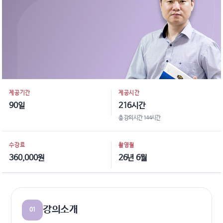
제공기간
제공시간
90일
216시간
총 강의시간 144시간
수강료
촬영월
360,000원
26년 6월
강의소개
01