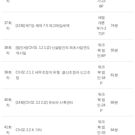
차
가-23
6P
세법
37회
개론
[13회] 제7장. 예제 7-5 재고매입세액
74분
차
부가-2
71P
워크
38회
[법인세] Ch 01. 1.2 1.(2) 신설법인의 최초사업연도
북 법
55분
차
개시일
인-8P
워크
39회
Ch 02. 2.1 2. 세무조정의 유형 : 결산조정과 신고조
북 법
61분
차
정
인-18
P
워크
40회
북 법
[14회] Ch 02. 2.2 2.(2) 유보의 사후관리
69분
차
인-24
P
워크
41회
북 법
Ch 02. 2.2 4. 기타
64분
차
인-33