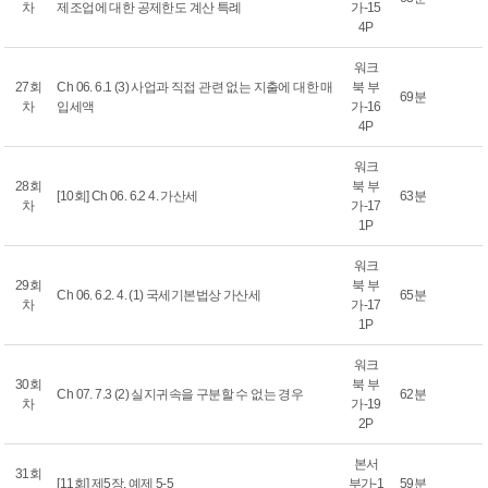
차
제조업에 대한 공제한도 계산 특례
가-15
4P
워크
27회
Ch 06. 6.1 (3) 사업과 직접 관련 없는 지출에 대한 매
북 부
69분
차
입세액
가-16
4P
워크
28회
북 부
[10회] Ch 06. 6.2 4. 가산세
63분
차
가-17
1P
워크
29회
북 부
Ch 06. 6.2. 4. (1) 국세기본법상 가산세
65분
차
가-17
1P
워크
30회
북 부
Ch 07. 7.3 (2) 실지귀속을 구분할 수 없는 경우
62분
차
가-19
2P
본서
31회
[11회] 제5장. 예제 5-5
부가-1
59분