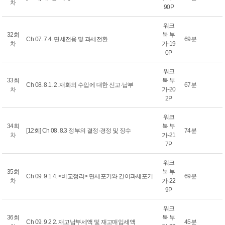
차
90P
워크
32회
북 부
Ch 07. 7.4. 면세전용 및 과세전환
69분
차
가-19
0P
워크
33회
북 부
Ch 08. 8.1. 2. 재화의 수입에 대한 신고·납부
67분
차
가-20
2P
워크
34회
북 부
[12회] Ch 08. 8.3 정부의 결정·경정 및 징수
74분
차
가-21
7P
워크
35회
북 부
Ch 09. 9.1 4. <비교정리> 면세포기와 간이과세포기
69분
차
가-22
9P
워크
36회
북 부
Ch 09. 9.2 2. 재고납부세액 및 재고매입세액
45분