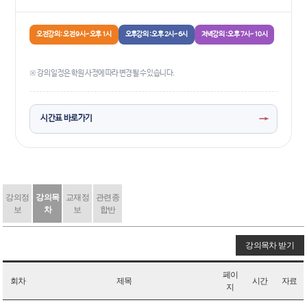
오전강의 : 오전 9시~오후 1시
오후강의 : 오후 2시~6시
저녁강의 : 오후 7시~10시
※ 강의 일정은 학원 사정에 따라 변경될 수 있습니다.
→
시간표 바로가기
강의정
강의목
교재정
관련종
보
차
보
합반
강의목차 받기
페이
회차
제목
시간
자료
지