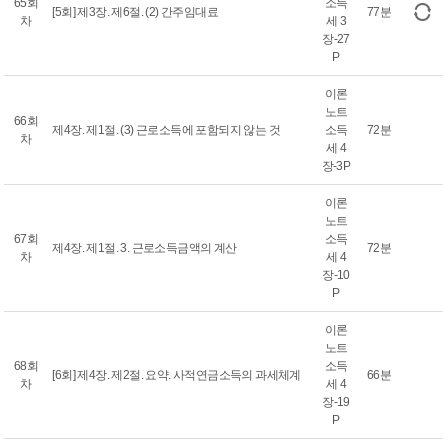
65회
소득
[5회] 제3장. 제6절. (2) 간주임대료
77분
차
세 3
장-27
P
이론
노트
66회
제4장. 제1절. (3) 근로소득에 포함되지 않는 것
소득
72분
차
세 4
장-3P
이론
노트
67회
소득
제4장. 제1절. 3. 근로소득금액의 계산
72분
차
세 4
장-10
P
이론
노트
68회
소득
[6회] 제4장. 제2절. 요약. 사적연금소득의 과세체계
66분
차
세 4
장-19
P