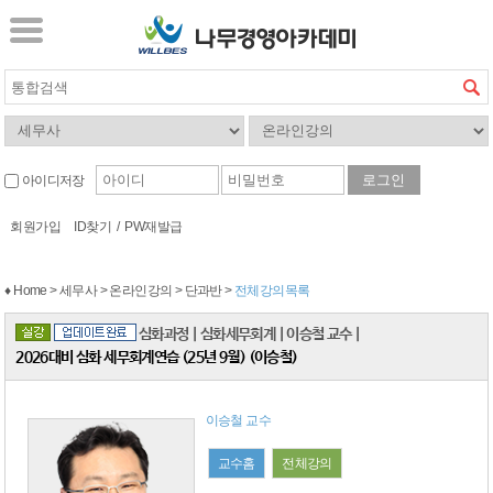
아이디저장
회원가입
ID찾기
/
PW재발급
♦ Home > 세무사 > 온라인강의 > 단과반 >
전체강의목록
심화과정
|
심화세무회계
|
이승철 교수
|
2026대비 심화 세무회계연습 (25년 9월) (이승철)
이승철 교수
교수홈
전체강의