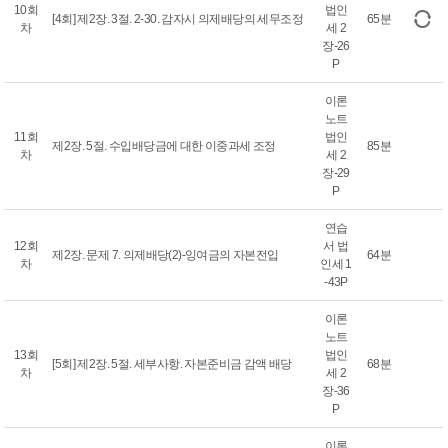
10회
법인
[4회] 제2장. 3절. 2-30. 감자시 의제배당의 세무조정
65분
차
세 2
장-26
P
이론
노트
11회
법인
제2장. 5절. 수입배당금에 대한 이중과세 조정
85분
차
세 2
장-29
P
연습
12회
서 법
제2장. 문제 7. 의제배당(2)-잉여금의 자본전입
64분
차
인세 1
-43P
이론
노트
13회
법인
[5회] 제2장. 5절. 세부사항. 자본준비금 감액 배당
68분
차
세 2
장-36
P
이론