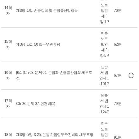
노트
14회
제3장. 1절. 손금항목 및 손금불산입항목
법인
76분
차
세 3
장-1P
이론
노트
15회
제3장. 1절. (3) 업무무관비용
법인
62분
차
세 3
장-5P
연습
16회
[6회] Ch 03. 문제 01. 손금과 손금불산입의 세무조
서 법
67분
차
정
인세 1
-101P
연습
17회
서 법
Ch 03. 문제 07. 인건비(1)
79분
차
인세 1
-124P
이론
노트
18회
제3장. 5절. 3-25. 현물 기업업무추진비의 세무조정
법인
91분