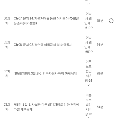
P
연습
50회
Ch 07. 문제 14. 자본거래를 통한 이익분여(4)-불균
서 법
75분
차
등증자(저가발행)
인세 1
-619P
연습
51회
서 법
Ch 08. 문제 02. 결손금 이월공제 및 소급공제
74분
차
인세 1
-659P
이론
노트
52회
법인
[18회] 제8장. 3절. 8-6. 외국자회사 배당 과세체계
78분
차
세 8
장-14
P
이론
노트
53회
제8장. 3절. 3. 사실과 다른 회계처리로 인한 경정에
법인
64분
차
따른 세액공제
세 8
장-16