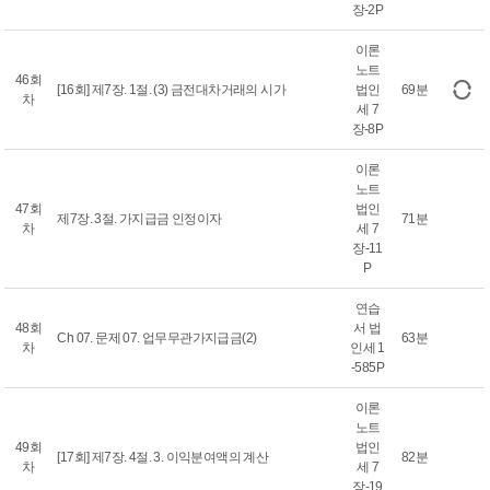
장-2P
이론
노트
46회
[16회] 제7장. 1절. (3) 금전대차거래의 시가
법인
69분
차
세 7
장-8P
이론
노트
47회
법인
제7장. 3절. 가지급금 인정이자
71분
차
세 7
장-11
P
연습
48회
서 법
Ch 07. 문제 07. 업무무관가지급금(2)
63분
차
인세 1
-585P
이론
노트
49회
법인
[17회] 제7장. 4절. 3. 이익분여액의 계산
82분
차
세 7
장-19