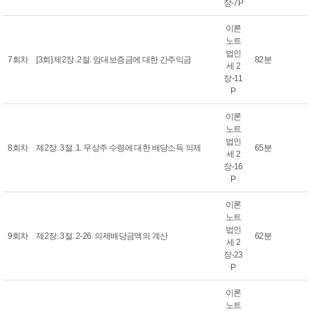
장-7P
이론
노트
법인
7회차
[3회] 제2장. 2절. 임대보증금에 대한 간주익금
82분
세 2
장-11
P
이론
노트
법인
8회차
제2장. 3절. 1. 무상주 수령에 대한 배당소득 의제
65분
세 2
장-16
P
이론
노트
법인
9회차
제2장. 3절. 2-26. 의제배당금액의 계산
62분
세 2
장-23
P
이론
노트