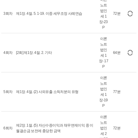
노트
법인
3회차
제1장. 4절. 5. 1-19. 이중 세무조정 사례연습
72분
세 1
장-23
P
이론
노트
법인
4회차
[2회] 제1장. 4절. 2. 기타
64분
세 1
장- 17
P
이론
노트
법인
5회차
제1장. 4절. (2) 사외유출 소득처분의 유형
77분
세 1
장-19
P
이론
노트
제2장. 1절. (5) 자산수증이익과 채무면제이익 중 이
6회차
법인
72분
월결손금 보전에 충당한 금액
세 2