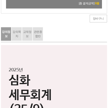
24,000원
→
21,600원
[총 결제금액]
0
원
장바구니
강의정
강의목
교재정
관련종
보
차
보
합반
2025년
심화
세무회계