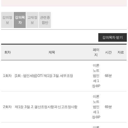
강의정
강의목
교재정
관련종
보
차
보
합반
강의목차 받기
페이
회차
제목
시간
자료
지
이론
노트
1회차
[1회 - 법인세법] OT / 제1장. 3절. 세무조정
법인
68분
세 1
장-8P
이론
노트
2회차
제1장. 3절. 2. 결산조정사항과 신고조정사항
법인
69분
세 1
장-9P
이론