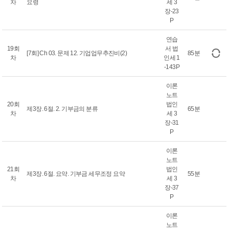
차
요령
세 3
장-23
P
연습
19회
서 법
[7회] Ch 03. 문제 12. 기업업무추진비(2)
85분
차
인세 1
-143P
이론
노트
20회
법인
제3장. 6절. 2. 기부금의 분류
65분
차
세 3
장-31
P
이론
노트
21회
법인
제3장. 6절. 요약. 기부금 세무조정 요약
55분
차
세 3
장-37
P
이론
노트