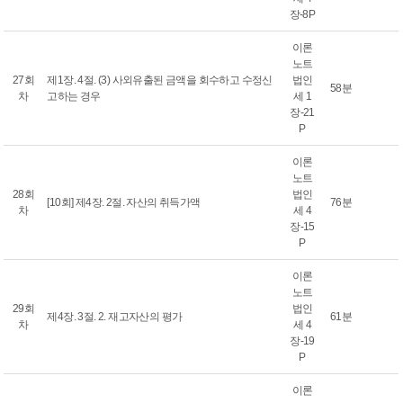
장-8P
이론
노트
27회
제1장. 4절. (3) 사외유출된 금액을 회수하고 수정신
법인
58분
차
고하는 경우
세 1
장-21
P
이론
노트
28회
법인
[10회] 제4장. 2절. 자산의 취득가액
76분
차
세 4
장-15
P
이론
노트
29회
법인
제4장. 3절. 2. 재고자산의 평가
61분
차
세 4
장-19
P
이론