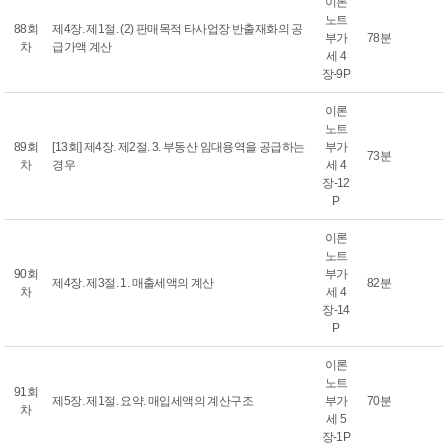
이론
노트
88회
제4장. 제1절. (2) 판매목적 타사업장 반출재화의 공
부가
78분
차
급가액 계산
세 4
장-9P
이론
노트
89회
[13회] 제4장. 제2절. 3. 부동산 임대용역을 공급하는
부가
73분
차
경우
세 4
장-12
P
이론
노트
90회
부가
제4장. 제3절. 1. 매출세액의 계산
82분
차
세 4
장-14
P
이론
노트
91회
제5장. 제1절. 요약. 매입세액의 계산구조
부가
70분
차
세 5
장-1P