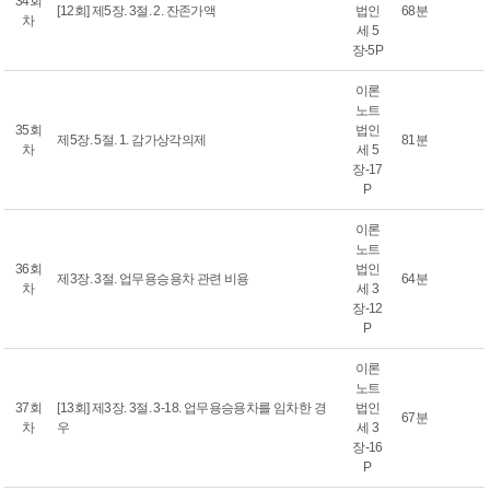
34회
[12회] 제5장. 3절. 2. 잔존가액
법인
68분
차
세 5
장-5P
이론
노트
35회
법인
제5장. 5절. 1. 감가상각의제
81분
차
세 5
장-17
P
이론
노트
36회
법인
제3장. 3절. 업무용승용차 관련 비용
64분
차
세 3
장-12
P
이론
노트
37회
[13회] 제3장. 3절. 3-18. 업무용승용차를 임차한 경
법인
67분
차
우
세 3
장-16
P