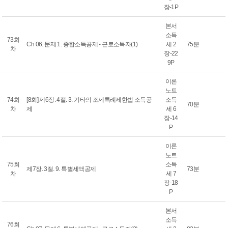
장-1P
본서
소득
73회
Ch 06. 문제 1. 종합소득공제 - 근로소득자(1)
세 2
75분
차
장-22
9P
이론
노트
74회
[8회] 제6장. 4절. 3. 기타의 조세특례제한법 소득공
소득
70분
차
제
세 6
장-14
P
이론
노트
75회
소득
제7장. 3절. 9. 특별세액공제
73분
차
세 7
장-18
P
본서
소득
76회