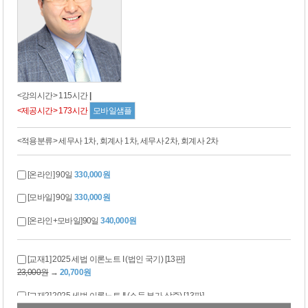
<강의시간> 115시간
|
<제공시간> 173시간
모바일샘플
<적용분류> 세무사 1차, 회계사 1차, 세무사 2차, 회계사 2차
[온라인] 90일
330,000원
[모바일] 90일
330,000원
[온라인+모바일]90일
340,000원
[교재1] 2025 세법 이론노트 I (법인 국기) [13판]
23,000원
→
20,700원
[교재2] 2025 세법 이론노트 II (소득 부가 상증) [13판]