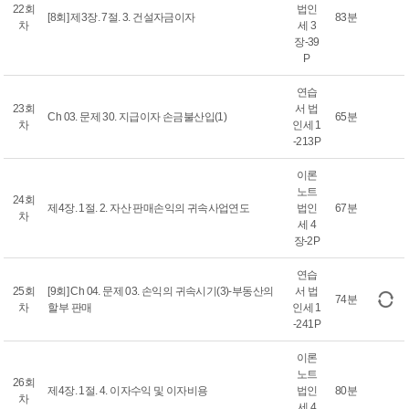
22회
법인
[8회] 제3장. 7절. 3. 건설자금이자
83분
차
세 3
장-39
P
연습
23회
서 법
Ch 03. 문제 30. 지급이자 손금불산입(1)
65분
차
인세 1
-213P
이론
노트
24회
제4장. 1절. 2. 자산 판매손익의 귀속사업연도
법인
67분
차
세 4
장-2P
연습
25회
[9회] Ch 04. 문제 03. 손익의 귀속시기(3)-부동산의
서 법
74분
차
할부 판매
인세 1
-241P
이론
노트
26회
제4장. 1절. 4. 이자수익 및 이자비용
법인
80분
차
세 4