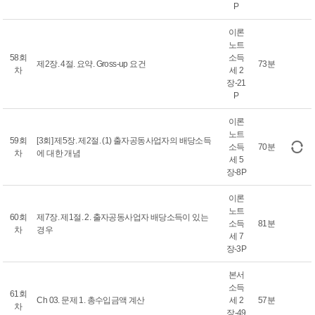
P
이론
노트
58회
소득
제2장. 4절. 요약. Gross-up 요건
73분
차
세 2
장-21
P
이론
노트
59회
[3회] 제5장. 제2절. (1) 출자공동사업자의 배당소득
소득
70분
차
에 대한 개념
세 5
장-8P
이론
노트
60회
제7장. 제1절. 2. 출자공동사업자 배당소득이 있는
소득
81분
차
경우
세 7
장-3P
본서
소득
61회
Ch 03. 문제 1. 총수입금액 계산
세 2
57분
차
장-49