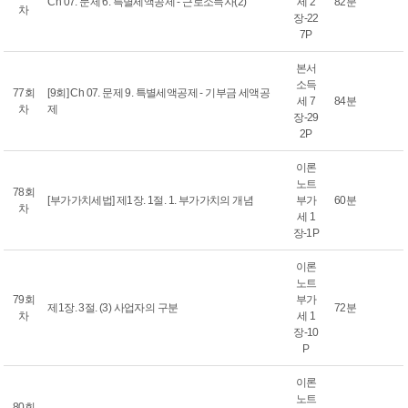
Ch 07. 문제 6. 특별세액공제 - 근로소득자(2)
세 2
82분
차
장-22
7P
본서
소득
77회
[9회] Ch 07. 문제 9. 특별세액공제 - 기부금 세액공
세 7
84분
차
제
장-29
2P
이론
노트
78회
[부가가치세법] 제1장. 1절. 1. 부가가치의 개념
부가
60분
차
세 1
장-1P
이론
노트
79회
부가
제1장. 3절. (3) 사업자의 구분
72분
차
세 1
장-10
P
이론
노트
80회