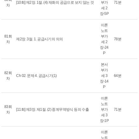
[10회] 제2장. 1절. (4) 재화의 공급으로 보지 않는 것
부가
71분
차
세 2
장-5P
이론
노트
81회
부가
제2장. 3절. 1. 공급시기의 의의
78분
차
세 2
장-24
P
본서
부가
82회
Ch 02. 문제 4. 공급시기(1)
세 3
64분
차
장-14
P
이론
노트
83회
[11회] 제3장. 제1절. (2) 중계무역방식 등의 수출
부가
71분
차
세 3
장-1P
이론
노트