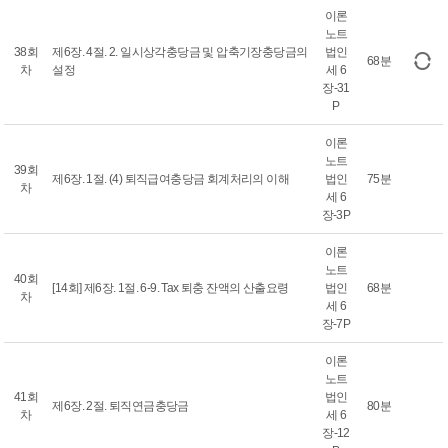
이론
노트
38회
제6장. 4절. 2. 일시상각충당금 및 압축기장충당금의
법인
68분
차
설정
세 6
장-31
P
이론
노트
39회
제6장. 1절. (4) 퇴직급여충당금 회계처리의 이해
법인
75분
차
세 6
장-3P
이론
노트
40회
[14회] 제6장. 1절. 6-9. Tax 퇴충 잔액의 산출요령
법인
68분
차
세 6
장-7P
이론
노트
41회
법인
제6장. 2절. 퇴직연금충당금
80분
차
세 6
장-12