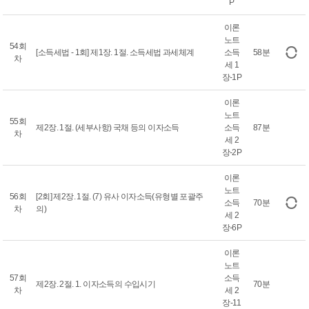
P
이론
노트
54회
[소득세법 - 1회] 제1장. 1절. 소득세법 과세체계
소득
58분
차
세 1
장-1P
이론
노트
55회
제2장. 1절. (세부사항) 국채 등의 이자소득
소득
87분
차
세 2
장-2P
이론
노트
56회
[2회] 제2장. 1절. (7) 유사 이자소득(유형별 포괄주
소득
70분
차
의)
세 2
장-6P
이론
노트
57회
소득
제2장. 2절. 1. 이자소득의 수입시기
70분
차
세 2
장-11