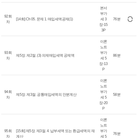
본서
부가
92회
[14회] Ch 05. 문제 1. 매입세액공제(1)
세 3
76분
차
장-15
3P
이론
노트
93회
부가
제5장. 제2절. (3) 의제매입세액 공제액
86분
차
세 5
장-13
P
이론
노트
94회
부가
제5장. 제3절. 공통매입세액의 안분계산
58분
차
세 5
장-20
P
이론
노트
95회
[15회] 제5장. 제3절. 4. 납부세액 또는 환급세액의 재
부가
76분
차
계산
세 5