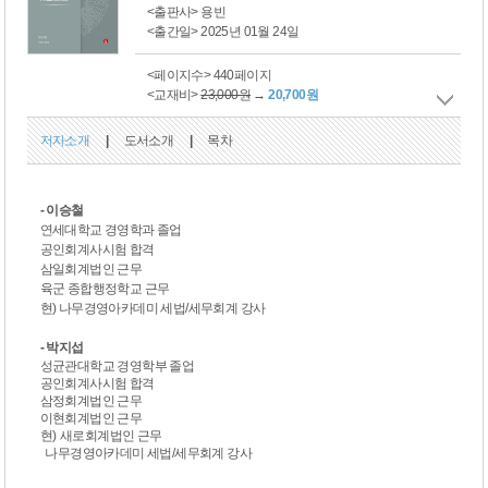
<출판사> 용빈
<출간일> 2025년 01월 24일
<페이지수> 440페이지
<교재비>
23,000원
→
20,700원
저자소개
|
도서소개
|
목차
- 이승철
연세대학교 경영학과 졸업
공인회계사시험 합격
삼일회계법인 근무
육군 종합행정학교 근무
현)
나무경영아카데미 세법/세무회계 강사
- 박지섭
성균관대학교 경영학부 졸업
공인회계사시험 합격
삼정회계법인 근무
이현회계법인 근무
현
)
새로회계법인 근무
나무경영아카데미 세법/세무회계 강사