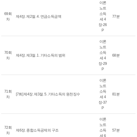
이론
노트
69회
소득
제4장. 제2절. 4. 연금소득금액
77분
차
세 4
장-26
P
이론
노트
70회
소득
제4장. 제3절. 1. 기타소득의 범위
68분
차
세 4
장-29
P
이론
노트
71회
소득
[7회] 제4장. 제3절. 5. 기타소득의 원천징수
81분
차
세 4
장-37
P
이론
노트
72회
제6장. 종합소득공제의 구조
소득
57분
차
세 6