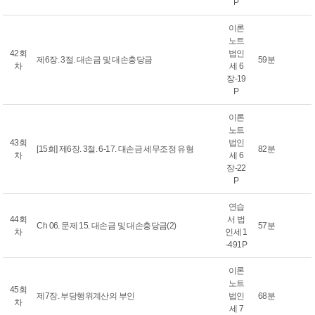
P
이론
노트
42회
법인
제6장. 3절. 대손금 및 대손충당금
59분
차
세 6
장-19
P
이론
노트
43회
법인
[15회] 제6장. 3절. 6-17. 대손금 세무조정 유형
82분
차
세 6
장-22
P
연습
44회
서 법
Ch 06. 문제 15. 대손금 및 대손충당금(2)
57분
차
인세 1
-491P
이론
노트
45회
제7장. 부당행위계산의 부인
법인
68분
차
세 7