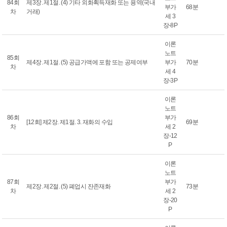
84회
제3장. 제1절. (4) 기타 외화획득재화 또는 용역(국내
부가
68분
차
거래)
세 3
장-8P
이론
노트
85회
제4장. 제1절. (5) 공급가액에 포함 또는 공제여부
부가
70분
차
세 4
장-3P
이론
노트
86회
부가
[12회] 제2장. 제1절. 3. 재화의 수입
69분
차
세 2
장-12
P
이론
노트
87회
부가
제2장. 제2절. (5) 폐업시 잔존재화
73분
차
세 2
장-20
P