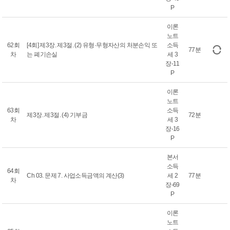
P
이론
노트
62회
[4회] 제3장. 제3절. (2) 유형·무형자산의 처분손익 또
소득
77분
차
는 폐기손실
세 3
장-11
P
이론
노트
63회
소득
제3장. 제3절. (4) 기부금
72분
차
세 3
장-16
P
본서
소득
64회
Ch 03. 문제 7. 사업소득금액의 계산(3)
세 2
77분
차
장-69
P
이론
노트