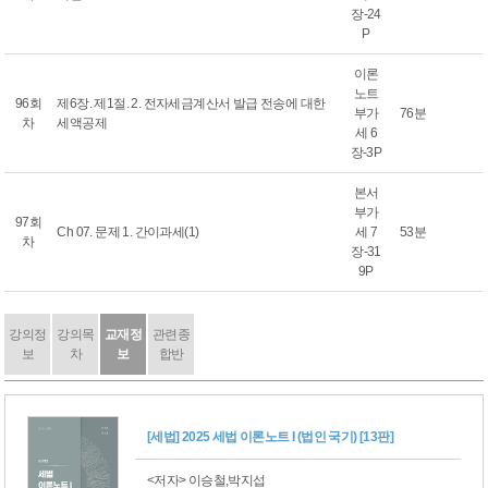
장-24
P
이론
노트
96회
제6장. 제1절. 2. 전자세금계산서 발급 전송에 대한
부가
76분
차
세액공제
세 6
장-3P
본서
부가
97회
Ch 07. 문제 1. 간이과세(1)
세 7
53분
차
장-31
9P
강의정
강의목
교재정
관련종
보
차
보
합반
[세법] 2025 세법 이론노트 I (법인 국기) [13판]
<저자> 이승철,박지섭