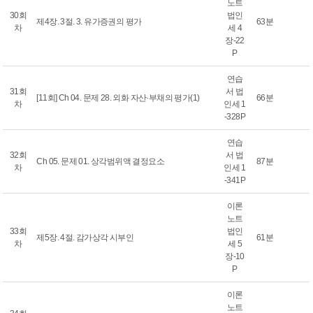
노트
30회
법인
제4장. 3절. 3. 유가증권의 평가
63분
차
세 4
장-22
P
연습
31회
서 법
[11회] Ch 04. 문제 28. 외화 자산·부채의 평가(1)
66분
차
인세 1
-328P
연습
32회
서 법
Ch 05. 문제 01. 상각범위액 결정요소
87분
차
인세 1
-341P
이론
노트
33회
법인
제5장. 4절. 감가상각 시부인
61분
차
세 5
장-10
P
이론
노트