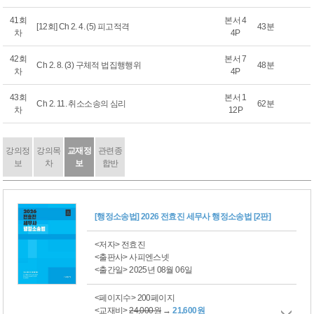
41회
본서 4
[12회] Ch 2. 4. (5) 피고적격
43분
차
4P
42회
본서 7
Ch 2. 8. (3) 구체적 법집행행위
48분
차
4P
43회
본서 1
Ch 2. 11. 취소소송의 심리
62분
차
12P
강의정
강의목
교재정
관련종
보
차
보
합반
[행정소송법] 2026 전효진 세무사 행정소송법 [2판]
<저자> 전효진
<출판사> 사피엔스넷
<출간일> 2025년 08월 06일
<페이지수> 200페이지
<교재비>
24,000원
→
21,600원