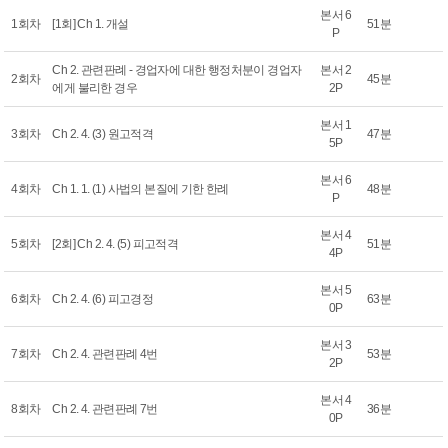
본서 6
1회차
[1회] Ch 1. 개설
51분
P
Ch 2. 관련판례 - 경업자에 대한 행정처분이 경업자
본서 2
2회차
45분
에게 불리한 경우
2P
본서 1
3회차
Ch 2. 4. (3) 원고적격
47분
5P
본서 6
4회차
Ch 1. 1. (1) 사법의 본질에 기한 한례
48분
P
본서 4
5회차
[2회] Ch 2. 4. (5) 피고적격
51분
4P
본서 5
6회차
Ch 2. 4. (6) 피고경정
63분
0P
본서 3
7회차
Ch 2. 4. 관련판례 4번
53분
2P
본서 4
8회차
Ch 2. 4. 관련판례 7번
36분
0P