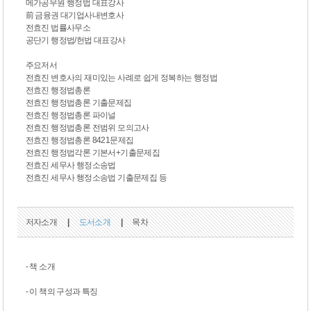
메가공무원 행정법 대표강사
前 금융권 대기업사내변호사
전효진 법률사무소
공단기 행정법/헌법 대표강사
주요저서
전효진 변호사의 재미있는 사례로 쉽게 정복하는 행정법
전효진 행정법총론
전효진 행정법총론 기출문제집
전효진 행정법총론 파이널
전효진 행정법총론 전범위 모의고사
전효진 행정법총론 8421문제집
전효진 행정법각론 기본서+기출문제집
전효진 세무사 행정소송법
전효진 세무사 행정소송법 기출문제집 등
저자소개
|
도서소개
|
목차
- 책 소개
- 이 책의 구성과 특징