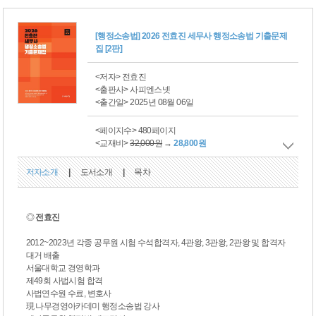
[행정소송법] 2026 전효진 세무사 행정소송법 기출문제
집 [2판]
<저자> 전효진
<출판사> 사피엔스넷
<출간일> 2025년 08월 06일
<페이지수> 480페이지
<교재비>
32,000원
→
28,800원
저자소개
|
도서소개
|
목차
◎
전효진
2012~2023년 각종 공무원 시험 수석합격자, 4관왕, 3관왕, 2관왕 및 합격자
대거 배출
서울대학교 경영학과
제49회 사법시험 합격
사법연수원 수료, 변호사
現 나무경영아카데미 행정소송법 강사