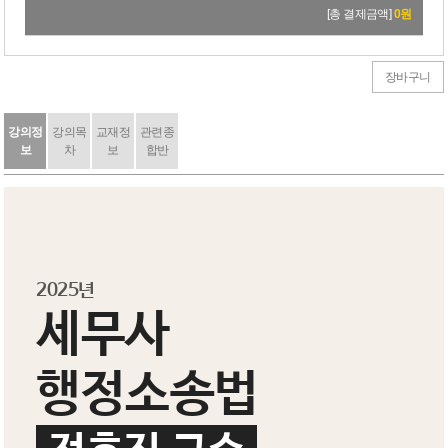
32,000원
→
28,800원
[총 결제금액]
0
원
장바구니
강의정
강의목
교재정
관련종
보
차
보
합반
2025년
세무사
행정소송법