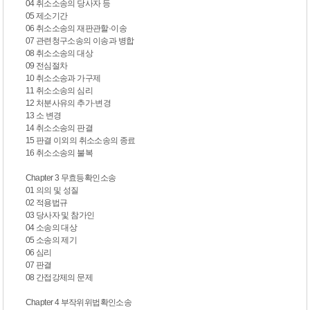
04 취소소송의 당사자 등
05 제소기간
06 취소소송의 재판관할·이송
07 관련청구소송의 이송과 병합
08 취소소송의 대상
09 전심절차
10 취소소송과 가구제
11 취소소송의 심리
12 처분사유의 추가·변경
13 소 변경
14 취소소송의 판결
15 판결 이외의 취소소송의 종료
16 취소소송의 불복
Chapter 3 무효등확인소송
01 의의 및 성질
02 적용법규
03 당사자 및 참가인
04 소송의 대상
05 소송의 제기
06 심리
07 판결
08 간접강제의 문제
Chapter 4 부작위위법확인소송