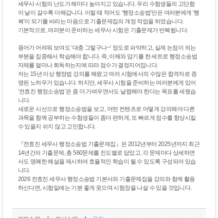
세무사 시험의 난도가 해마다 높아지고 있습니다. 우리 수험생들의 고단함
이 날이 갈수록 더해갑니다. 이럴 때 적어도 ‘행정소송법’만은 여러분에게 ‘행
복’이 되기를 바라는 마음으로 기출문제집의 개정 작업을 하였습니다.
기본적으로, 여러분이 준비하는 세무사 시험은 기출문제가 반복됩니다.
용어가 어려워 보여도 ‘대충 그렇구나~’ 정도로 파악하고, 실제 논점이 되는
부분을 집중해서 학습해야 합니다. 즉, 이해와 암기를 한 세트로 행정소송법
자체를 얼마나 회독하는지에 따라 점수가 결정지어집니다.
저는 15년 이상 행정법 강의를 해왔고 여러 시험에서의 수많은 합격자로 증
명된 노하우가 있습니다. 하지만, 세무사 시험을 준비하는 여러분에게 있어
‘전효진 행정소송법’은 좀 더 가벼우면서도 날렵해야 한다는 목표를 세웠습
니다.
새로운 시선으로 행정소송법을 보고, 어떤 컨텐츠로 어떻게 강의해야 다른
과목을 함께 공부하는 수험생들이 좀더 편하게, 또 빠르게 점수를 향상시킬
수 있을지 쉬지 않고 고민합니다.
『전효진 세무사 행정소송법 기출문제집』은 2012년부터 2025년까지 최근
14년간의 기출문제, 총 560문제를 진도별로 담았고, 각 문제마다 상세하면
서도 명쾌한 해설을 제시하여 효율적인 학습이 될 수 있도록 구성되어 있습
니다.
2026 전효진 세무사 행정소송법 기본서와 기출문제집을 강의와 함께 활용
하신다면, 시험일에는 기분 좋게 웃으며 시험장을 나설 수 있을 것입니다.