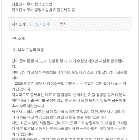
전효진 세무사 행정소송법
전효진 세무사 행정소송법 기출문제집 등
저자소개
|
도서소개
|
목차
- 책 소개
- 이 책의 구성과 특징
강의 준비를 할 때, 교재 집필을 할 때, 제가 수험생이었던 시절을 생각합니
다.
어떤 강의와 교재가 수험생들에게 베스트일지 스스로에게 끊임없이 질문합
니다.
『2026 전효진 세무사 행정소송법 기본서』는 치열한 고민 끝에 내놓는 저
의 답입니다.
지속적으로 출제되는 대표 기출 경향과, 변화하는 기출 경향을 철저히 분석
하여 대표 기출문제를 구성하였고, 최신 판례 또한 놓치지 않도록 꼼꼼하게
추려 수록하였습니다.
세무사 시험의 난도는 날이 갈수록 높아지고 있습니다만, 세무사 시험의 여
러 과목을 두고 행정소송법에만 많은 힘을 쏟을 수는 없습니다.
다만, 최근 시행된 시험들의 난이도가 큰 폭으로 상향되었고, 이 점을 고려할
때 빠른 합격을 위해서는 행정소송법에서 한 문제라도 더 맞춰야 하는 상황
이 되었습니다.
모두에게 주어진 시간 같다면 더도 말고 덜도 말고 제 교재로, 제 강의로 학습