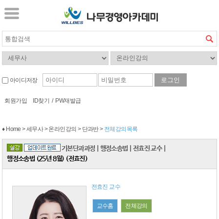
아이디저장
회원가입
ID찾기
/
PW재발급
♦ Home > 세무사 > 온라인강의 > 단과반 >
전체강의목록
기본단과과정
|
행정소송법
|
전효진 교수
|
행정소송법 (25년 8월) (전효진)
전효진 교수
교수홈
전체강의