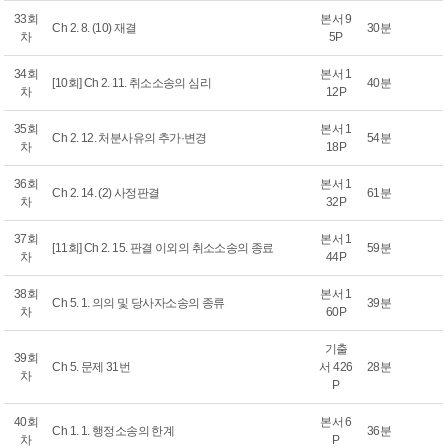
33회
본서 9
Ch 2. 8. (10) 재결
30분
차
5P
34회
본서 1
[10회] Ch 2. 11. 취소소송의 심리
40분
차
12P
35회
본서 1
Ch 2. 12. 처분사유의 추가·변경
54분
차
18P
36회
본서 1
Ch 2. 14. (2) 사정판결
61분
차
32P
37회
본서 1
[11회] Ch 2. 15. 판결 이외의 취소소송의 종료
59분
차
44P
38회
본서 1
Ch 5. 1. 의의 및 당사자소송의 종류
39분
차
60P
기출
39회
Ch 5. 문제 31번
서 426
28분
차
P
40회
본서 6
Ch 1. 1. 행정소송의 한계
36분
차
P