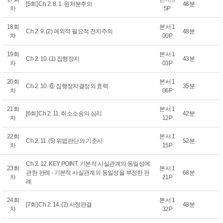
[5회] Ch 2. 8. 1. 원처분주의
46분
차
5P
18회
본서 1
Ch 2. 9. (2) 예외적 필요적 전치주의
48분
차
00P
19회
본서 1
Ch 2. 10. (1) 집행정지
43분
차
03P
20회
본서 1
Ch 2. 10. ⑥ 집행정지결정의 효력
35분
차
06P
21회
본서 1
[6회] Ch 2. 11. 취소소송의 심리
42분
차
12P
22회
본서 1
Ch 2. 11. (5) 위법판단의 기준시
52분
차
15P
Ch 2. 12. KEY POINT. 기본적 사실관계의 동일성에
23회
본서 1
관한 판례 - 기본적 사실관계의 동일성을 부정한 판
68분
차
21P
례
24회
본서 1
[7회] Ch 2. 14. (2) 사정판결
48분
차
32P