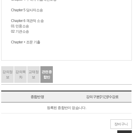
Chapter 5 당사자소송
Chapter 6 객관적 소송
01 민중소송
02 기관소송
Chapter + 조문 기출
강의정
강의목
교재정
관련종
보
차
보
합반
종합반명
강의구분[기간]/수강료
등록된 종합반이 없습니다.
장바구니