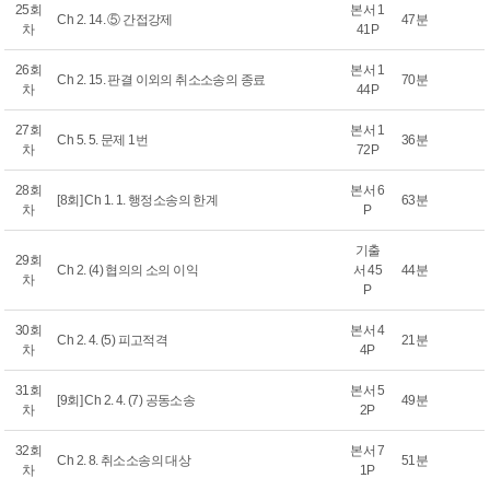
25회
본서 1
Ch 2. 14. ⑤ 간접강제
47분
차
41P
26회
본서 1
Ch 2. 15. 판결 이외의 취소소송의 종료
70분
차
44P
27회
본서 1
Ch 5. 5. 문제 1번
36분
차
72P
28회
본서 6
[8회] Ch 1. 1. 행정소송의 한계
63분
차
P
기출
29회
Ch 2. (4) 협의의 소의 이익
서 45
44분
차
P
30회
본서 4
Ch 2. 4. (5) 피고적격
21분
차
4P
31회
본서 5
[9회] Ch 2. 4. (7) 공동소송
49분
차
2P
32회
본서 7
Ch 2. 8. 취소소송의 대상
51분
차
1P