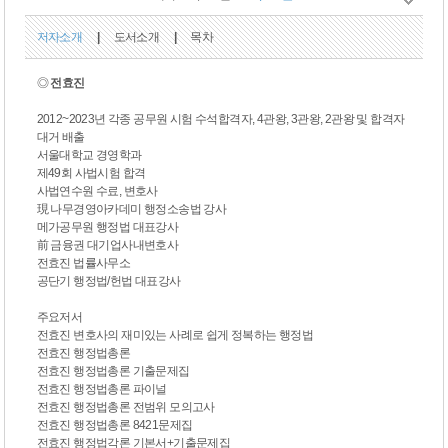
저자소개
|
도서소개
|
목차
◎
전효진
2012~2023년 각종 공무원 시험 수석합격자, 4관왕, 3관왕, 2관왕 및 합격자
대거 배출
서울대학교 경영학과
제49회 사법시험 합격
사법연수원 수료, 변호사
現 나무경영아카데미 행정소송법 강사
메가공무원 행정법 대표강사
前 금융권 대기업사내변호사
전효진 법률사무소
공단기 행정법/헌법 대표강사
주요저서
전효진 변호사의 재미있는 사례로 쉽게 정복하는 행정법
전효진 행정법총론
전효진 행정법총론 기출문제집
전효진 행정법총론 파이널
전효진 행정법총론 전범위 모의고사
전효진 행정법총론 8421문제집
전효진 행정법각론 기본서+기출문제집