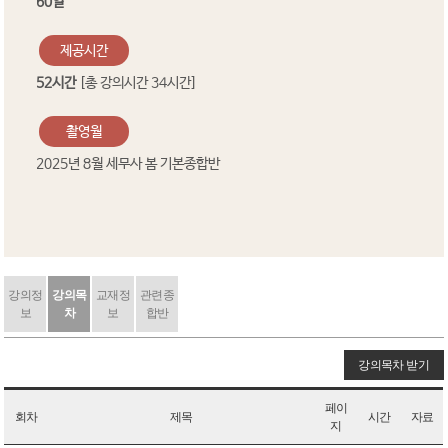
60일
제공시간
52시간
[총 강의시간 34시간]
촬영월
2025년 8월 세무사 봄 기본종합반
강의정
강의목
교재정
관련종
보
차
보
합반
강의목차 받기
페이
회차
제목
시간
자료
지