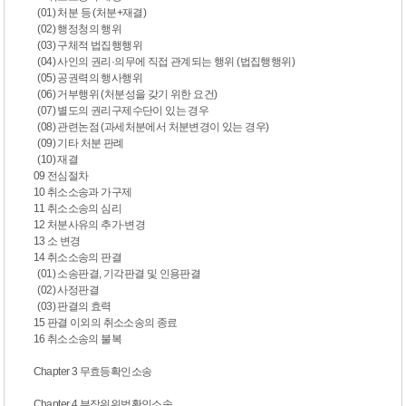
(01) 처분 등 (처분+재결)
(02) 행정청의 행위
(03) 구체적 법집행행위
(04) 사인의 권리·의무에 직접 관계되는 행위 (법집행행위)
(05) 공권력의 행사행위
(06) 거부행위 (처분성을 갖기 위한 요건)
(07) 별도의 권리구제수단이 있는 경우
(08) 관련논점 (과세처분에서 처분변경이 있는 경우)
(09) 기타 처분 판례
(10) 재결
09 전심절차
10 취소소송과 가구제
11 취소소송의 심리
12 처분사유의 추가·변경
13 소 변경
14 취소소송의 판결
(01) 소송판결, 기각판결 및 인용판결
(02) 사정판결
(03) 판결의 효력
15 판결 이외의 취소소송의 종료
16 취소소송의 불복
Chapter 3 무효등확인소송
Chapter 4 부작위위법확인소송