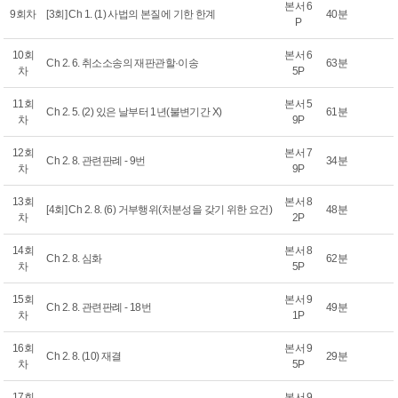
본서 6
9회차
[3회] Ch 1. (1) 사법의 본질에 기한 한계
40분
P
10회
본서 6
Ch 2. 6. 취소소송의 재판관할·이송
63분
차
5P
11회
본서 5
Ch 2. 5. (2) 있은 날부터 1년(불변기간 X)
61분
차
9P
12회
본서 7
Ch 2. 8. 관련판례 - 9번
34분
차
9P
13회
본서 8
[4회] Ch 2. 8. (6) 거부행위(처분성을 갖기 위한 요건)
48분
차
2P
14회
본서 8
Ch 2. 8. 심화
62분
차
5P
15회
본서 9
Ch 2. 8. 관련판례 - 18번
49분
차
1P
16회
본서 9
Ch 2. 8. (10) 재결
29분
차
5P
17회
본서 9