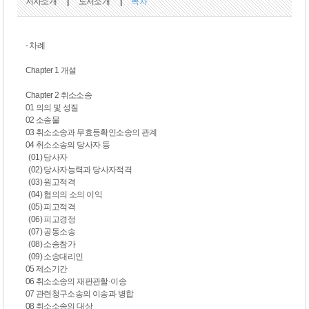
저자소개
|
도서소개
|
목차
- 차례
Chapter 1 개설
Chapter 2 취소소송
01 의의 및 성질
02 소송물
03 취소소송과 무효등확인소송의 관계
04 취소소송의 당사자 등
(01) 당사자
(02) 당사자능력과 당사자적격
(03) 원고적격
(04) 협의의 소의 이익
(05) 피고적격
(06) 피고경정
(07) 공동소송
(08) 소송참가
(09) 소송대리인
05 제소기간
06 취소소송의 재판관할·이송
07 관련청구소송의 이송과 병합
08 취소소송의 대상