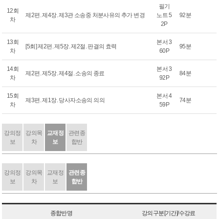
필기
12회
제2편. 제4장. 제3관 소송중 처분사유의 추가 변경
노트 5
92분
차
2P
13회
본서 3
[5회] 제2편. 제5장. 제2절. 판결의 효력
95분
차
60P
14회
본서 3
제2편. 제5장. 제4절. 소송의 종료
84분
차
92P
15회
본서 4
제3편. 제1장. 당사자소송의 의의
74분
차
59P
강의정
강의목
교재정
관련종
보
차
보
합반
강의정
강의목
교재정
관련종
보
차
보
합반
종합반명
강의구분[기간]/수강료