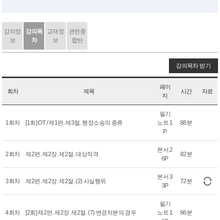
강의정
강의목
교재정
관련종
보
차
보
합반
강의목차 받기
페이
회차
제목
시간
자료
지
필기
1회차
[1회] OT / 제1편. 제3절. 행정소송의 종류
노트 1
88분
P
본서 2
2회차
제2편. 제2장. 제2절. 대상적격
82분
6P
본서 3
3회차
제2편. 제2장. 제2절. (2) 사실행위
72분
3P
필기
4회차
[2회] 제2편. 제2장. 제2절. (7) 변경처분의 경우
노트 1
86분