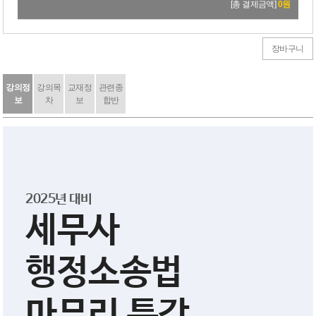
[총 결제금액]
0
원
장바구니
강의정
강의목
교재정
관련종
보
차
보
합반
2025년 대비
세무사
행정소송법
마무리 특강