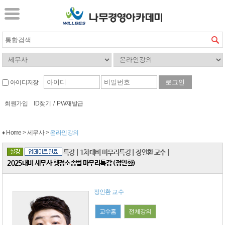
아이디저장
회원가입
ID찾기
/
PW재발급
♦ Home > 세무사 >
온라인강의
특강
|
1차대비 마무리특강
|
정인환 교수
|
2025대비 세무사 행정소송법 마무리특강 (정인환)
정인환 교수
교수홈
전체강의