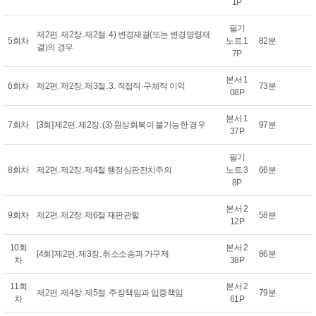
1P
필기
제2편. 제2장. 제2절. 4) 변경재결(또는 변경명령재
5회차
노트 1
82분
결)의 경우
7P
본서 1
6회차
제2편. 제2장. 제3절. 3. 직접적·구체적 이익
73분
08P
본서 1
7회차
[3회] 제2편. 제2장. (3) 원상회복이 불가능한 경우
97분
37P
필기
8회차
제2편. 제2장. 제4절 행정심판전치주의
노트 3
66분
8P
본서 2
9회차
제2편. 제2장. 제6절 재판관할
58분
12P
10회
본서 2
[4회] 제2편. 제3장. 취소소송과 가구제
86분
차
38P
11회
본서 2
제2편. 제4장. 제5절. 주장책임과 입증책임
79분
차
61P