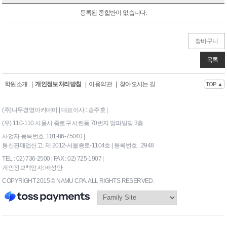
등록된 종합반이 없습니다.
장바구니
목록
학원소개
|
개인정보처리방침
|
이용약관
|
찾아오시는 길
TOP ▲
(주)나무경영아카데미 | 대표이사 : 송주호 |
(우) 110-110 서울시 종로구 서린동 70번지 알파빌딩 3층
사업자 등록번호: 101-86-75040 |
통신판매업신고: 제 2012-서울종로-1104호 | 등록번호 : 2948
TEL : 02) 736-2500 | FAX : 02) 725-1907 |
개인정보책임자: 배성안
COPYRIGHT 2015 © NAMU CPA. ALL RIGHTS RESERVED.
169|End Timer : 0.1992188