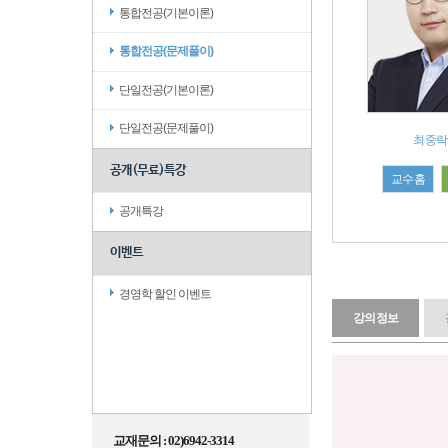
통합전공(기본이론)
통합전공(문제풀이)
단일전공(기본이론)
단일전공(문제풀이)
최중락
공개(무료)특강
교수홈
공개특강
이벤트
경영학 할인 이벤트
강의정보
교재문의 : 02)6942-3314