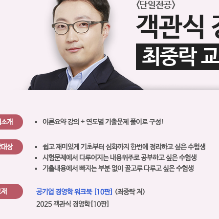
<단일전공>
객관식 
최중락 
의소개
이론요약 강의 + 연도별 기출문제 풀이로 구성!
강대상
쉽고 재미있게 기초부터 심화까지 한번에 정리하고 싶은 수험생
시험문제에서 다루어지는 내용위주로 공부하고 싶은 수험생
기출내용에서 빠지는 부분 없이 골고루 다루고 싶은 수험생
교재
공기업 경영학 워크북 [10판]
(최중락 저)
2025 객관식 경영학[10판]