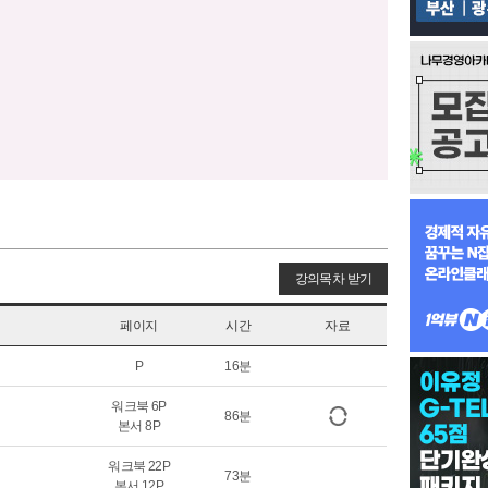
강의목차 받기
페이지
시간
자료
P
16분
워크북 6P
86분
본서 8P
워크북 22P
73분
본서 12P