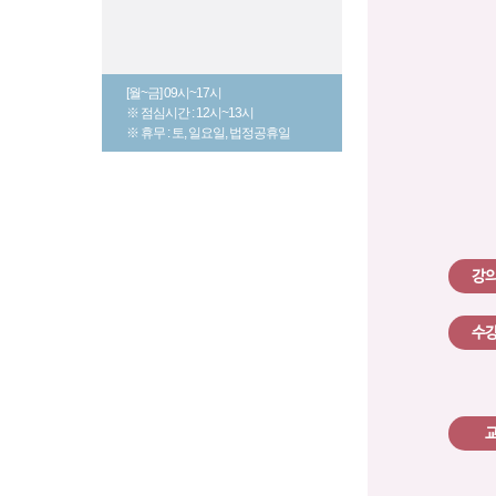
[월~금] 09시~17시
※ 점심시간 : 12시~13시
※ 휴무 : 토, 일요일, 법정공휴일
강
수