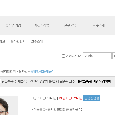
공기업 취업
재경자격증
실무교육
교수소개
정보
|
온라인강의
|
교수소개
아이디저장
 > 온라인강의 > 단과반 >
통합전공(문제풀이)
단일전공(문제풀이)
|
객관식 경영학(단일)
|
최중락 교수
|
[단일전공] 객관식 경영학
<강의시간> 53시간
|
<제공시간> 79시간
동영상샘플
<적용분류> 공기업 단일전공(문제풀이)