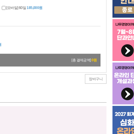
[모바일] 60일
185,000원
원
[총 결제금액]
0
원
장바구니