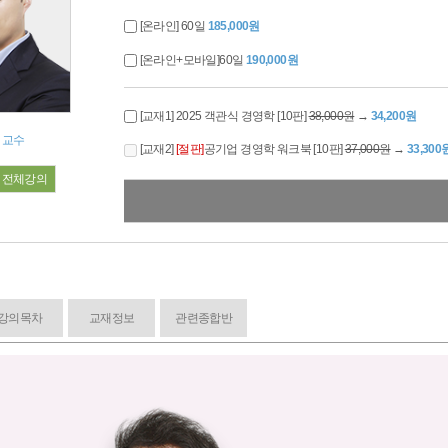
[온라인] 60일
185,000원
[온라인+모바일]60일
190,000원
[교재1] 2025 객관식 경영학 [10판]
38,000원
→
34,200원
 교수
[교재2]
[절판]
공기업 경영학 워크북 [10판]
37,000원
→
33,300
전체강의
강의목차
교재정보
관련종합반