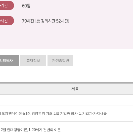
공기간
60일
공시간
79시간
[총 강의시간 52시간]
강의목차
교재정보
관련종합반
제목
회] 오리엔테이션 & 1장 경영학의 기초, 1절 기업과 회사, 1. 기업과 가치사슬
. 2절 현대경영이론, 1. 20세기 전반의 이론