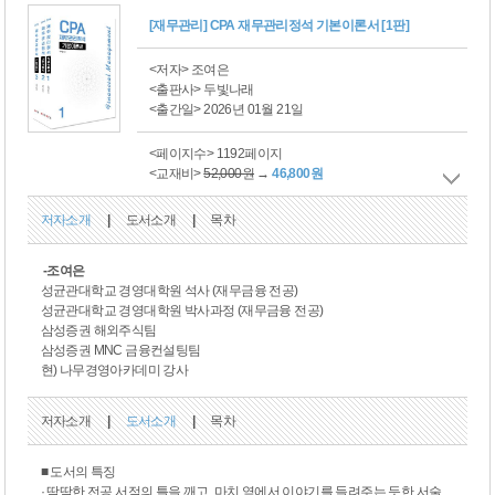
[재무관리] CPA 재무관리정석 기본이론서 [1판]
<저자> 조여은
<출판사> 두빛나래
<출간일> 2026년 01월 21일
<페이지수> 1192페이지
<교재비>
52,000원
→
46,800원
저자소개
|
도서소개
|
목차
-조여은
성균관대학교 경영대학원 석사 (재무금융 전공)
성균관대학교 경영대학원 박사과정 (재무금융 전공)
삼성증권 해외주식팀
삼성증권 MNC 금융컨설팅팀
현) 나무경영아카데미 강사
저자소개
|
도서소개
|
목차
■ 도서의 특징
· 딱딱한 전공 서적의 틀을 깨고, 마치 옆에서 이야기를 들려주는 듯한 서술