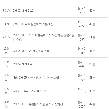
본서 1
7회차
CH 02. 예제 2-11
45분
-47P
본서 1
8회차
[3회] CH 04. 확실성하의 자본예산
45분
-72P
CH 04. Ⅱ. 3. 각 투자안들로부터 예상되는 현금흐름
본서 1
9회차
51분
의 측정
-75P
10회
본서 1
CH 04. Ⅱ. 3. (2) 현금흐름 추정
47분
차
-80P
11회
본서 1
CH 04. 예제 4-4
35분
차
-90P
12회
본서 1
[4회] CH 05. 자본시장과 장기자본조달
53분
차
-96P
13회
본서 1
CH 05. <증자&권리락 주가>
45분
차
-101P
14회
본서 1
CH 05. Ⅲ. 3. 증권분석과 효율적 시장가설
42분
차
-107P