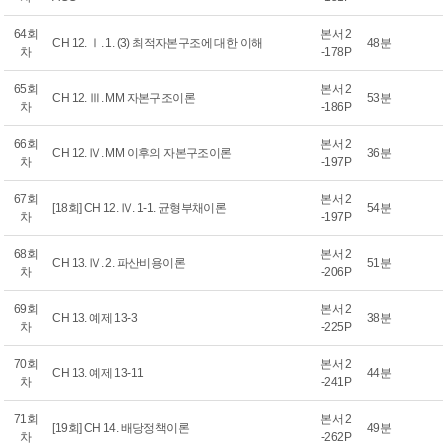
64회
본서 2
CH 12. Ⅰ. 1. (3) 최적자본구조에 대한 이해
48분
차
-178P
65회
본서 2
CH 12. Ⅲ. MM 자본구조이론
53분
차
-186P
66회
본서 2
CH 12. Ⅳ. MM 이후의 자본구조이론
36분
차
-197P
67회
본서 2
[18회] CH 12. Ⅳ. 1-1. 균형부채이론
54분
차
-197P
68회
본서 2
CH 13. Ⅳ. 2. 파산비용이론
51분
차
-206P
69회
본서 2
CH 13. 예제 13-3
38분
차
-225P
70회
본서 2
CH 13. 예제 13-11
44분
차
-241P
71회
본서 2
[19회] CH 14. 배당정책이론
49분
차
-262P