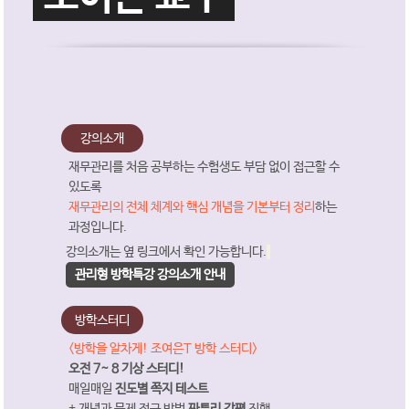
강의소개
재무관리를 처음 공부하는 수험생도 부담 없이 접근할 수
있도록
재무관리의 전체 체계와 핵심 개념을 기본부터 정리
하는
과정입니다.
강의소개는 옆 링크에서 확인 가능합니다.
관리형 방학특강 강의소개 안내
방학스터디
<방학을 알차게! 조여은T 방학 스터디>
오전 7~ 8 기상 스터디!
매일매일
진도별 쪽지 테스트
+ 개념과 문제 접근 방법
짜투리 강평
진행