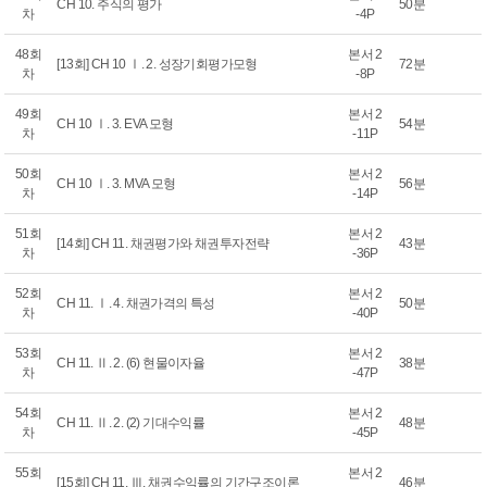
CH 10. 주식의 평가
50분
차
-4P
48회
본서 2
[13회] CH 10 Ⅰ. 2. 성장기회평가모형
72분
차
-8P
49회
본서 2
CH 10 Ⅰ. 3. EVA 모형
54분
차
-11P
50회
본서 2
CH 10 Ⅰ. 3. MVA 모형
56분
차
-14P
51회
본서 2
[14회] CH 11. 채권평가와 채권투자전략
43분
차
-36P
52회
본서 2
CH 11. Ⅰ. 4. 채권가격의 특성
50분
차
-40P
53회
본서 2
CH 11. Ⅱ. 2. (6) 현물이자율
38분
차
-47P
54회
본서 2
CH 11. Ⅱ. 2. (2) 기대수익률
48분
차
-45P
55회
본서 2
[15회] CH 11. Ⅲ. 채권수익률의 기간구조이론
46분