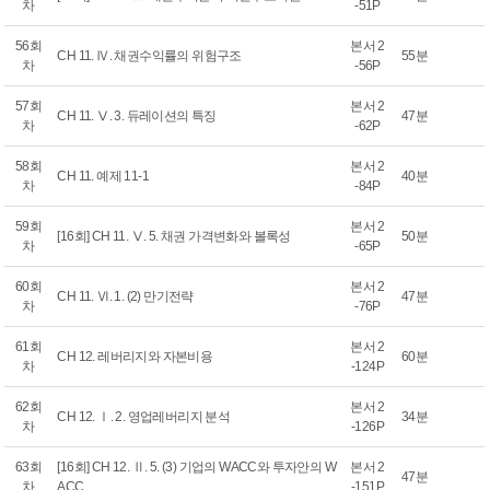
차
-51P
56회
본서 2
CH 11. Ⅳ. 채권수익률의 위험구조
55분
차
-56P
57회
본서 2
CH 11. Ⅴ. 3. 듀레이션의 특징
47분
차
-62P
58회
본서 2
CH 11. 예제 11-1
40분
차
-84P
59회
본서 2
[16회] CH 11. Ⅴ. 5. 채권 가격변화와 볼록성
50분
차
-65P
60회
본서 2
CH 11. Ⅵ. 1. (2) 만기전략
47분
차
-76P
61회
본서 2
CH 12. 레버리지와 자본비용
60분
차
-124P
62회
본서 2
CH 12. Ⅰ. 2. 영업레버리지 분석
34분
차
-126P
63회
[16회] CH 12. Ⅱ. 5. (3) 기업의 WACC와 투자안의 W
본서 2
47분
차
ACC
-151P