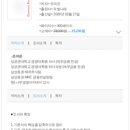
<저자> 조여은
<출판사> 두빛나래
<출간일> 2026년 02월 27일
<페이지수> 400페이지
<교재비>
28,000원
→
25,200원
저자소개
|
도서소개
|
목차
-조여은
성균관대학교 경영대학원 석사 (재무금융 전공)
성균관대학교 경영대학원 박사과정 (재무금융 전공)
삼성증권 해외주식팀
삼성증권 MNC 금융컨설팅팀
현) 나무경영아카데미 강사
저자소개
|
도서소개
|
목차
■ 도서의 특징
1. 기본서의 핵심을 압축적으로 정리