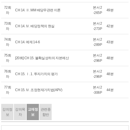
72회
본서 2
CH 14. Ⅱ. MM 배당무관련 이론
49분
차
-265P
73회
본서 2
CH 14. Ⅳ. 배당정책의 현실
42분
차
-273P
74회
본서 2
CH 14. 예제 14-6
43분
차
-289P
75회
본서 2
[20회] CH 15. 불확실성하의 자본예산
48분
차
-296P
76회
본서 2
CH 15. Ⅰ. 1. 투자가치의 평가
48분
차
-296P
77회
본서 2
CH 15. Ⅳ. 조정현재가치법(APV)
44분
차
-306P
강의정
강의목
교재정
관련종
보
차
보
합반