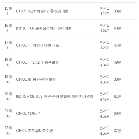
15회
본서 1
CH 05. <심화학습> 2. ④ 전망이론
38분
차
-112P
16회
본서 1
[5회] CH 06. 불확실성하의 선택이론
48분
차
-124P
17회
본서 1
CH 06. Ⅱ. 위험에 대한 태도
47분
차
-129P
18회
본서 1
CH 06. Ⅱ. 2. (2) 위험중립형
49분
차
-134P
19회
본서 1
CH 06. Ⅲ. 평균-분산 모형
38분
차
-138P
20회
본서 1
[6회] CH 06. Ⅲ. 3. 평균-분산 모델에 의한 지배원리
61분
차
-142P
21회
본서 1
CH 06. 예제 6-4
39분
차
-152P
22회
본서 1
CH 07. 포트폴리오 이론
37분
차
-160P