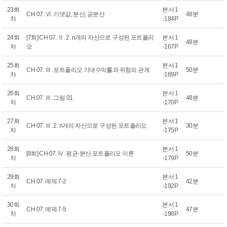
23회
본서 1
CH 07. Ⅵ. 기댓값, 분산, 공분산
48분
차
-184P
24회
[7회] CH 07. Ⅱ. 2. n개의 자산으로 구성된 포트폴리
본서 1
48분
차
오
-167P
25회
본서 1
CH 07. Ⅲ. 포트폴리오 기대수익률과 위험의 관계
50분
차
-169P
26회
본서 1
CH 07. Ⅲ. 그림 01
48분
차
-170P
27회
본서 1
CH 07. Ⅲ. 2. n개의 자산으로 구성된 포트폴리오
30분
차
-175P
28회
본서 1
[8회] CH 07. Ⅳ. 평균-분산 포트폴리오 이론
50분
차
-179P
29회
본서 1
CH 07. 예제 7-2
42분
차
-192P
30회
본서 1
CH 07. 예제 7-5
47분
차
-198P