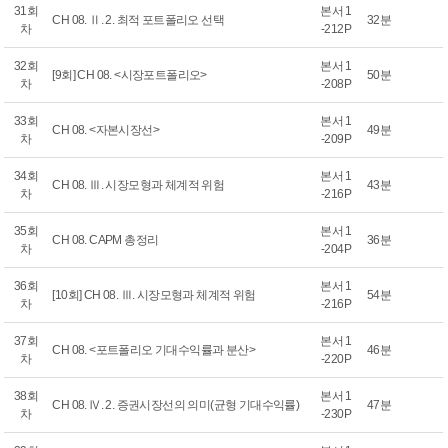
31회
본서 1
CH 08. Ⅱ. 2. 최적 포트폴리오 선택
32분
차
-212P
32회
본서 1
[9회] CH 08. <시장포트폴리오>
50분
차
-208P
33회
본서 1
CH 08. <자본시장선>
49분
차
-209P
34회
본서 1
CH 08. Ⅲ. 시장모형과 체계적 위험
43분
차
-216P
35회
본서 1
CH 08. CAPM 총정리
36분
차
-204P
36회
본서 1
[10회] CH 08. Ⅲ. 시장모형과 체계적 위험
54분
차
-216P
37회
본서 1
CH 08. <포트폴리오 기대수익률과 분산>
46분
차
-220P
38회
본서 1
CH 08. Ⅳ. 2. 증권시장선의 의미(균형 기대수익률)
47분
차
-230P