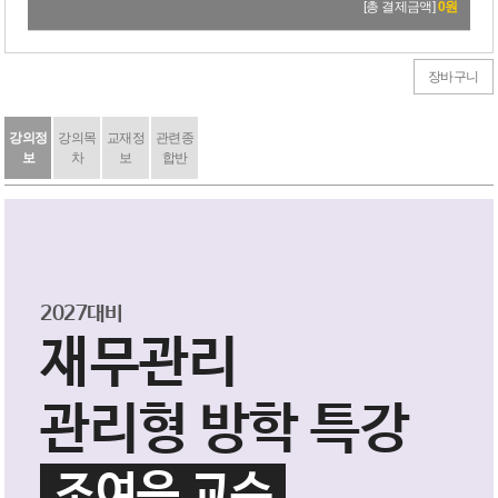
[총 결제금액]
0
원
장바구니
강의정
강의목
교재정
관련종
보
차
보
합반
2027대비
재무관리
관리형 방학 특강
조여은 교수