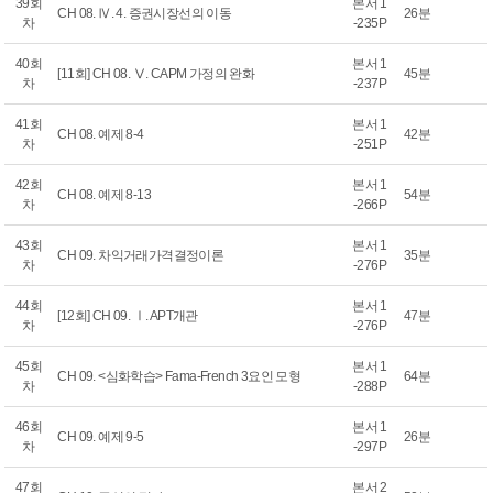
39회
본서 1
CH 08. Ⅳ. 4. 증권시장선의 이동
26분
차
-235P
40회
본서 1
[11회] CH 08. Ⅴ. CAPM 가정의 완화
45분
차
-237P
41회
본서 1
CH 08. 예제 8-4
42분
차
-251P
42회
본서 1
CH 08. 예제 8-13
54분
차
-266P
43회
본서 1
CH 09. 차익거래가격결정이론
35분
차
-276P
44회
본서 1
[12회] CH 09. Ⅰ. APT개관
47분
차
-276P
45회
본서 1
CH 09. <심화학습> Fama-French 3요인 모형
64분
차
-288P
46회
본서 1
CH 09. 예제 9-5
26분
차
-297P
47회
본서 2