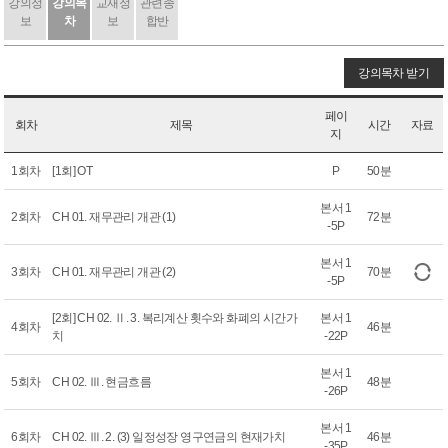
강의정
강의목
교재정
관련종
보
차
보
합반
강의목차 받기
페이
회차
제목
시간
자료
지
1회차
[1회] OT
P
50분
본서 1
2회차
CH 01. 재무관리 개관 (1)
72분
-5P
본서 1
3회차
CH 01. 재무관리 개관 (2)
70분
-5P
[2회] CH 02. Ⅱ. 3. 복리계산 횟수와 화폐의 시간가
본서 1
4회차
46분
치
-22P
본서 1
5회차
CH 02. Ⅲ. 현금흐름
48분
-26P
본서 1
6회차
CH 02. Ⅲ. 2. (3) 일정성장 영구연금의 현재가치
46분
-35P