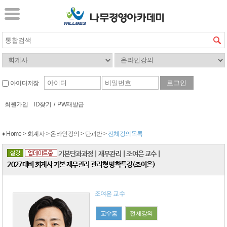
아이디저장
회원가입
ID찾기
/
PW재발급
♦ Home > 회계사 > 온라인강의 > 단과반 >
전체강의목록
기본단과과정
|
재무관리
|
조여은 교수
|
2027대비 회계사 기본 재무관리 관리형 방학특강(조여은)
조여은 교수
교수홈
전체강의