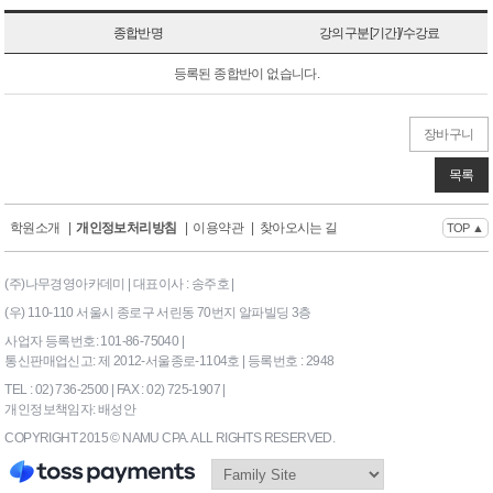
종합반명
강의구분[기간]/수강료
등록된 종합반이 없습니다.
장바구니
목록
학원소개
|
개인정보처리방침
|
이용약관
|
찾아오시는 길
TOP ▲
(주)나무경영아카데미 | 대표이사 : 송주호 |
(우) 110-110 서울시 종로구 서린동 70번지 알파빌딩 3층
사업자 등록번호: 101-86-75040 |
통신판매업신고: 제 2012-서울종로-1104호 | 등록번호 : 2948
TEL : 02) 736-2500 | FAX : 02) 725-1907 |
개인정보책임자: 배성안
COPYRIGHT 2015 © NAMU CPA. ALL RIGHTS RESERVED.
169|End Timer : 0.203125