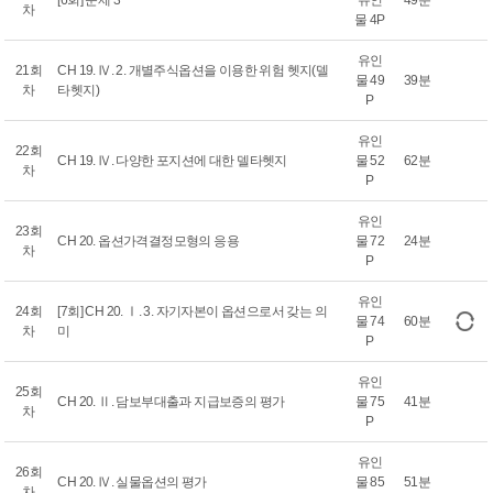
[6회] 문제 3
유인
49분
차
물 4P
유인
21회
CH 19. Ⅳ. 2. 개별주식옵션을 이용한 위험 헷지(델
물 49
39분
차
타헷지)
P
유인
22회
CH 19. Ⅳ. 다양한 포지션에 대한 델타헷지
물 52
62분
차
P
유인
23회
CH 20. 옵션가격결정모형의 응용
물 72
24분
차
P
유인
24회
[7회] CH 20. Ⅰ. 3. 자기자본이 옵션으로서 갖는 의
물 74
60분
차
미
P
유인
25회
CH 20. Ⅱ. 담보부대출과 지급보증의 평가
물 75
41분
차
P
유인
26회
CH 20. Ⅳ. 실물옵션의 평가
물 85
51분
차