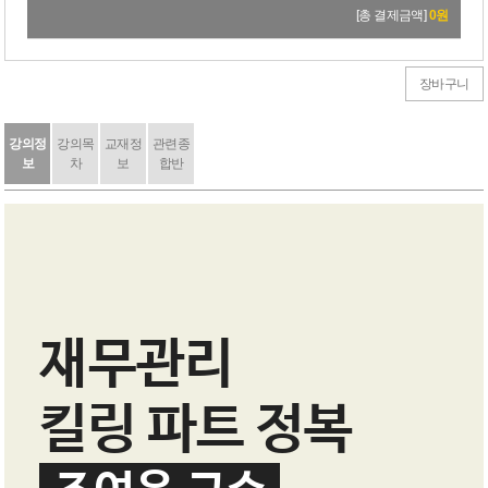
[총 결제금액]
0
원
장바구니
강의정
강의목
교재정
관련종
보
차
보
합반
재무관리
킬링 파트 정복