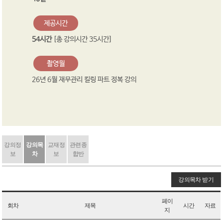
제공시간
54시간
[총 강의시간 35시간]
촬영월
26년 6월 재무관리 킬링 파트 정복 강의
강의정
강의목
교재정
관련종
보
차
보
합반
강의목차 받기
페이
회차
제목
시간
자료
지