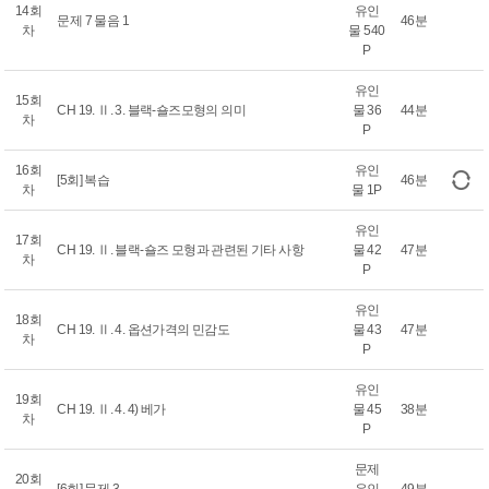
14회
유인
문제 7 물음 1
46분
차
물 540
P
유인
15회
CH 19. Ⅱ. 3. 블랙-숄즈모형의 의미
물 36
44분
차
P
16회
유인
[5회] 복습
46분
차
물 1P
유인
17회
CH 19. Ⅱ. 블랙-숄즈 모형과 관련된 기타 사항
물 42
47분
차
P
유인
18회
CH 19. Ⅱ. 4. 옵션가격의 민감도
물 43
47분
차
P
유인
19회
CH 19. Ⅱ. 4. 4) 베가
물 45
38분
차
P
문제
20회