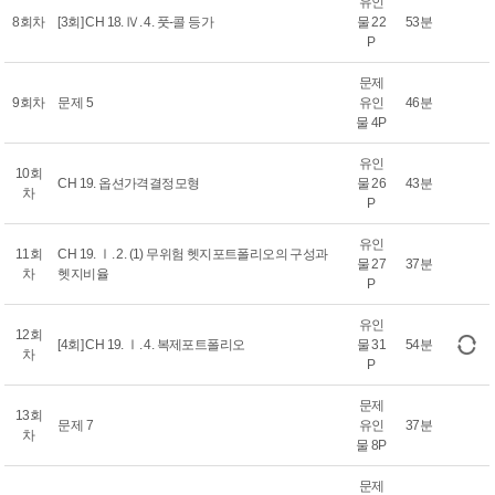
유인
8회차
[3회] CH 18. Ⅳ. 4. 풋-콜 등가
물 22
53분
P
문제
9회차
문제 5
유인
46분
물 4P
유인
10회
CH 19. 옵션가격결정모형
물 26
43분
차
P
유인
11회
CH 19. Ⅰ. 2. (1) 무위험 헷지포트폴리오의 구성과
물 27
37분
차
헷지비율
P
유인
12회
[4회] CH 19. Ⅰ. 4. 복제포트폴리오
물 31
54분
차
P
문제
13회
문제 7
유인
37분
차
물 8P
문제