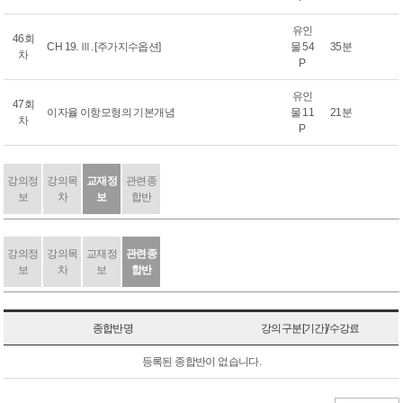
유인
46회
CH 19. Ⅲ. [주가지수옵션]
물 54
35분
차
P
유인
47회
이자율 이항모형의 기본개념
물 11
21분
차
P
강의정
강의목
교재정
관련종
보
차
보
합반
강의정
강의목
교재정
관련종
보
차
보
합반
종합반명
강의구분[기간]/수강료
등록된 종합반이 없습니다.