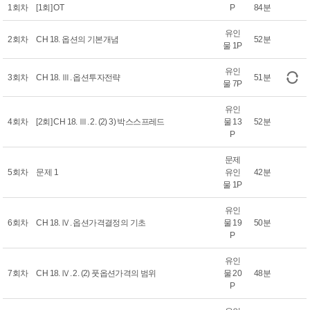
1회차
[1회] OT
P
84분
유인
2회차
CH 18. 옵션의 기본개념
52분
물 1P
유인
3회차
CH 18. Ⅲ. 옵션투자전략
51분
물 7P
유인
4회차
[2회] CH 18. Ⅲ. 2. (2) 3) 박스스프레드
물 13
52분
P
문제
5회차
문제 1
유인
42분
물 1P
유인
6회차
CH 18. Ⅳ. 옵션가격결정의 기초
물 19
50분
P
유인
7회차
CH 18. Ⅳ. 2. (2) 풋옵션가격의 범위
물 20
48분
P