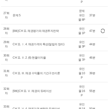
P
문제
27회
문제 5
유인
37분
차
물 8P
28회
유인
[8회] CH 11. 채권평가와 채권투자전략
47분
차
물 1P
29회
유인
CH 11. Ⅰ. 4. 채권가격의 특성(말킬의 정리)
44분
차
물 3P
30회
유인
CH 11. Ⅱ. 2. (6) 현물이자율
46분
차
물 7P
유인
31회
CH 11. Ⅲ. 채권 수익률의 기간구조이론
물 10
39분
차
P
유인
32회
[9회] CH 11. Ⅴ. 채권의 듀레이션
물 16
55분
차
P
유인
33회
CH 11. Ⅴ. 4. 채권가격 변화와 듀레이션
물 18
50분