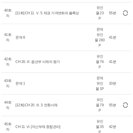
유인
40회
[11회] CH 11. Ⅴ. 5. 채권 가격변화와 볼록성
물 23
55분
차
P
문제
41회
유인
문제 6
41분
차
물 283
P
유인
42회
CH 20. Ⅲ. 옵션부 사채의 평가
물 76
41분
차
P
문제
43회
문제 1
유인
33분
차
물 1P
유인
44회
[12회] CH 20. Ⅲ. 3. 전환사채
물 79
55분
차
P
유인
45회
CH 11. Ⅵ. [자산부채 종합관리]
물 35
42분
차
P