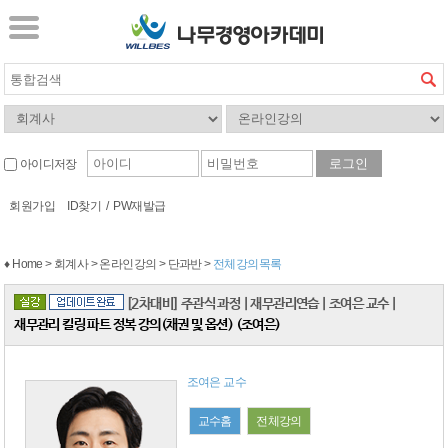
아이디저장
회원가입
ID찾기
/
PW재발급
♦ Home > 회계사 > 온라인강의 > 단과반 >
전체강의목록
[2차대비] 주관식 과정
|
재무관리연습
|
조여은 교수
|
재무관리 킬링 파트 정복 강의(채권 및 옵션) (조여은)
조여은 교수
교수홈
전체강의