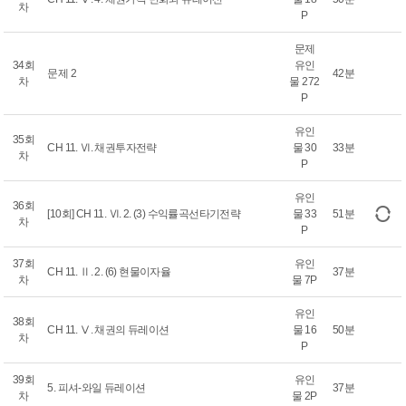
차
P
문제
34회
유인
문제 2
42분
차
물 272
P
유인
35회
CH 11. Ⅵ. 채권투자전략
물 30
33분
차
P
유인
36회
[10회] CH 11. Ⅵ. 2. (3) 수익률곡선타기전략
물 33
51분
차
P
37회
유인
CH 11. Ⅱ. 2. (6) 현물이자율
37분
차
물 7P
유인
38회
CH 11. Ⅴ. 채권의 듀레이션
물 16
50분
차
P
39회
유인
5. 피셔-와일 듀레이션
37분
차
물 2P