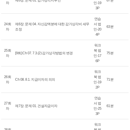
제6장. 문제 01. 감가상각시부인
67분
차
인-19
3P
연습
24회
제6장. 문제 04. 자산감액분에 대한 감가상각비 세무
서 법
63분
차
조정
인-20
4P
워크
25회
북 법
[9회] Ch 07. 7.3.(2) 감가상각방법의 변경
75분
차
인-17
6P
워크
26회
북 법
Ch 08. 8.1. 지급이자의 의의
71분
차
인-19
2P
연습
27회
서 법
제7장. 문제 01. 건설자금이자
61분
차
인-25
3P
워크
28회
북 법