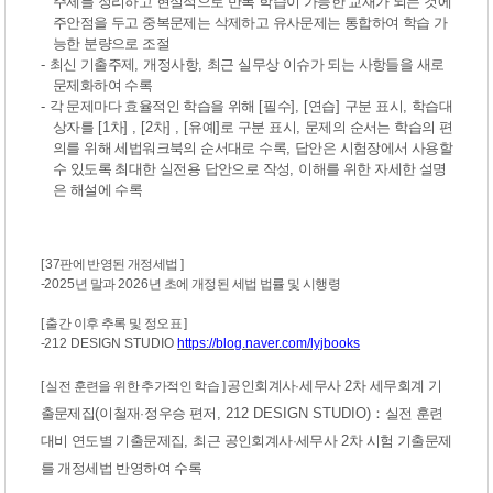
주제를 정리하고 현실적으로 반복 학습이 가능한 교재가 되는 것에
주안점을 두고 중복문제는 삭제하고 유사문제는 통합하여 학습 가
능한 분량으로 조절
-
최신 기출주제
,
개정사항
,
최근 실무상 이슈가 되는 사항들을 새로
문제화하여 수록
-
각 문제마다 효율적인 학습을 위해
[
필수
], [
연습
]
구분 표시
,
학습대
상자를
[1
차
] , [2
차
] , [
유예
]
로 구분 표시
,
문제의 순서는 학습의 편
의를 위해 세법워크북의 순서대로 수록
,
답안은 시험장에서 사용할
수 있도록 최대한 실전용 답안으로 작성
,
이해를 위한 자세한 설명
은 해설에 수록
[ 37판에 반영된 개정세법 ]
-
2025
년 말과
2026
년 초에 개정된 세법 법률 및 시행령
[ 출간 이후 추록 및 정오표 ]
-
212 DESIGN STUDIO
https://blog.naver.com/lyjbooks
[ 실전 훈련을 위한 추가적인 학습 ]
공인회계사
·
세무사
2
차 세무회계 기
출문제집
(
이철재
·
정우승 편저
, 212 DESIGN STUDIO)
：
실전 훈련
대비 연도별 기출문제집
,
최근 공인회계사
·
세무사
2
차 시험 기출문제
를 개정세법 반영하여 수록