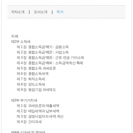
저자소개
|
도서소개
|
목차
차 례
제2부 소득세
제 1 장 종합소득금액⑴：금융소득
제 2 장 종합소득금액⑵：사업소득
제 3 장 종합소득금액⑶：근로·연금·기타소득
제 4 장 종합소득금액⑷：소득금액계산 특례
제 5 장 종합소득 과세표준
제 6 장 종합소득세액
제 7 장 퇴직소득세
제 8 장 양도소득세
제 9 장 동업기업 과세제도
제3부 부가가치세
제 1 장 과세표준과 매출세액
제 2 장 매입세액과 납부세액
제 3 장 겸영사업자의 세액 계산
제 4 장 간이과세
제4부 상속세 및 증여세