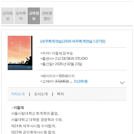
강의정
강의목
교재정
관련종
보
차
보
합반
[세무회계연습] 2026 세무회계연습 1 [37판]
<저자> 이철재,정우승
<출판사> 212 DESIGN STUDIO
<출간일> 2026년 02월 23일
<페이지수> 928페이지
<교재비>
37,000원
→
33,300원
저자소개
|
도서소개
|
목차
- 이철재
서울시립대학교 회계학과 졸업
,
서울대학교 대학원 경영학과 수료
,
제
24
회 세무사시험 수석합격
,
제
23
회 공인회계사시험 합격
,