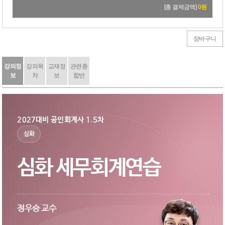
38,000원
→
34,200원
[총 결제금액]
0
원
[교재3] 2026 세법 워크북 1 [20판]
27,000원
→
24,300원
장바구니
[교재4] 2026 세법 워크북 2 [20판]
28,000원
→
25,200원
강의정
강의목
교재정
관련종
보
차
보
합반
2027대비 공인회계사 1.5차
심화
심화 세무회계연습
정우승 교수