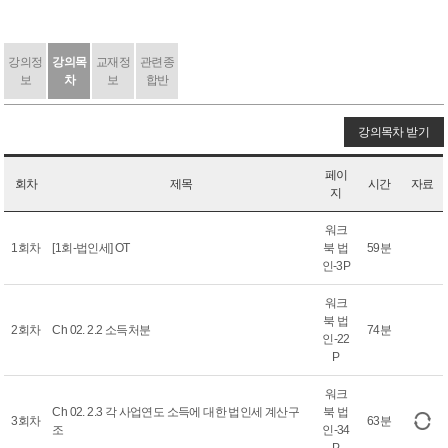
강의정
강의목
교재정
관련종
보
차
보
합반
강의목차 받기
페이
회차
제목
시간
자료
지
워크
1회차
[1회-법인세] OT
북 법
59분
인-3P
워크
북 법
2회차
Ch 02. 2.2 소득처분
74분
인-22
P
워크
Ch 02. 2.3 각 사업연도 소득에 대한 법인세 계산구
북 법
3회차
63분
조
인-34