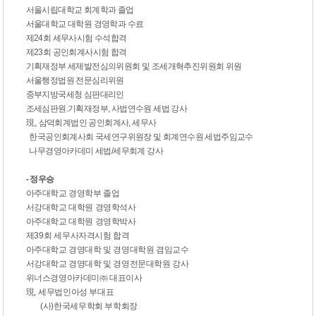
서울시립대학교 회계학과 졸업
서울대학교 대학원 경영학과 수료
제24회 세무사시험 수석합격
제23회 공인회계사시험 합격
기획재정부 세제발전심의위원회 및 조세개혁추진위원회 위원
서울행정법원 전문심리위원
중부지방국세청 심판대리인
조세심판원.기획재정부, 사법연수원 세법 강사
現
,
삼덕회계법인 공인회계사, 세무사
한국공인회계사회 국세연구위원장 및 회계연수원 세법주임교수
나무경영아카데미 세법/세무회계 강사
- 정우승
아주대학교 경영학부 졸업
서강대학교 대학원 경영학석사
아주대학교 대학원 경영학박사
제
39
회 세무사자격시험 합격
아주대학교 경영대학 및 경영대학원 겸임교수
서강대학교 경영대학 및 경영전문대학원 강사
위너스경영아카데미
㈜
대표이사
現
,
세무법인아성 부대표
(
사
)
한국세무학회 부학회장