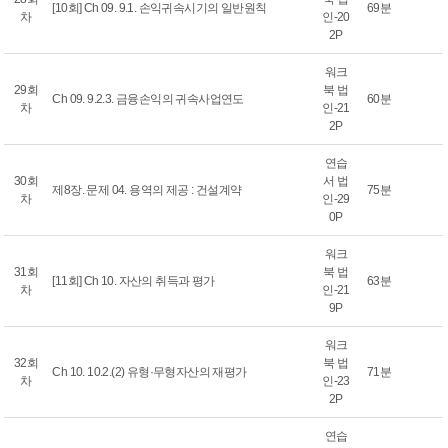
[10회] Ch 09. 9.1. 손익귀속시기의 일반원칙
69분
차
인-20
2P
워크
29회
북 법
Ch 09. 9.2.3. 금융손익의 귀속사업연도
60분
차
인-21
2P
연습
30회
서 법
제8장. 문제 04. 용역의 제공 : 건설계약
75분
차
인-29
0P
워크
31회
북 법
[11회] Ch 10. 자산의 취득과 평가
63분
차
인-21
9P
워크
32회
북 법
Ch 10. 10.2.(2) 유형·무형자산의 재평가
71분
차
인-23
2P
연습