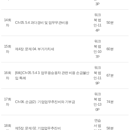
3P
워크
14회
북 법
Ch 05. 5.4 과다경비 및 업무무관비용
50분
차
인-11
4P
워크
15회
북 법
제4장. 문제 04. 부가가치세
60분
차
인-10
7P
워크
16회
[6회] Ch 05. 5.4 3. 업무용승용차 관련 비용 손금불산
북 법
67분
차
입 특례
인-11
9P
워크
17회
북 법
Ch 06. 손금(2) : 기업업무추진비와 기부금
74분
차
인-13
0P
연습
18회
서 법
제5장. 문제 02. 기업업무추진비
58분