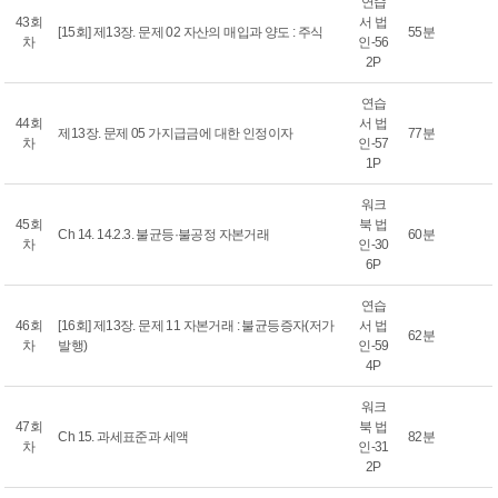
연습
43회
서 법
[15회] 제13장. 문제 02 자산의 매입과 양도 : 주식
55분
차
인-56
2P
연습
44회
서 법
제13장. 문제 05 가지급금에 대한 인정이자
77분
차
인-57
1P
워크
45회
북 법
Ch 14. 14.2.3. 불균등·불공정 자본거래
60분
차
인-30
6P
연습
46회
[16회] 제13장. 문제 11 자본거래 : 불균등증자(저가
서 법
62분
차
발행)
인-59
4P
워크
47회
북 법
Ch 15. 과세표준과 세액
82분
차
인-31
2P