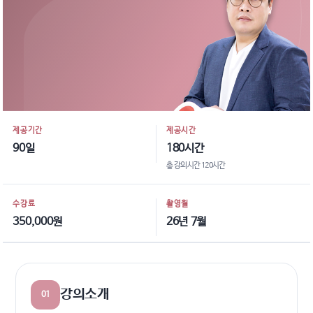
제공기간
제공시간
90일
180시간
총 강의시간 120시간
수강료
촬영월
350,000원
26년 7월
강의소개
01