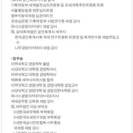
기
획재정부 세제발전심의위원회 및 조세개혁추진위원회 위원
서울행정법원 전문심리위원
중부지방국세청 심판대리인
조세심판원
·
기획재정부
·
사법연수원 세법 강사
위너스경영아카데미 세법 강사
現
,
삼덕회계법인 공인회계사
·
세무사
한국공인회계사회 국세
연구위원회 위원장 및 회계연수원 세법주임교
수
나무경영아카데미 세법 강사
- 정우승
아주대학교 경영학부 졸업
서강대학교 대학원 경영학석사
아주대학교 대학원 경영학박사
제39회 세무사자격시험 합격
아주대학교 경영대학 및 경영대학원 겸임교수
서강대학교 경영대학 및 경영전문대학원 강사
위너스경영아카데미㈜ 대표이사
국세공무원 교육원 세법 강사
現, 세무법인 아성 부대표
(사)한국세무학회 부학회장
(사)한국조세연구포럼 부학회장
(사)한국감사인연합회 사무총장
국세청 세법 강사