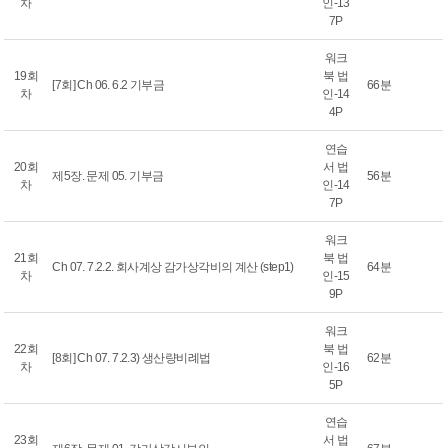
차
인-13
7P
워크
19회
북 법
[7회] Ch 06. 6.2 기부금
66분
차
인-14
4P
연습
20회
서 법
제5장. 문제 05. 기부금
56분
차
인-14
7P
워크
21회
북 법
Ch 07. 7.2.2. 회사계상 감가상각비의 계산 (step1)
64분
차
인-15
9P
워크
22회
북 법
[8회] Ch 07. 7.2.3) 생산량비례법
62분
차
인-16
5P
연습
23회
서 법