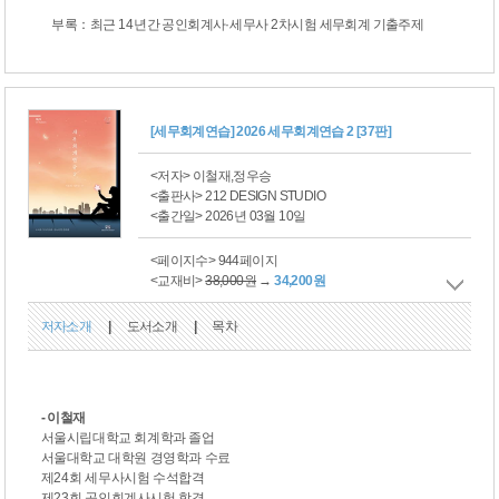
부록
：
최근
14
년간 공인회계사
·
세무사
2
차시험 세무회계 기출주제
[세무회계연습] 2026 세무회계연습 2 [37판]
<저자> 이철재,정우승
<출판사> 212 DESIGN STUDIO
<출간일> 2026년 03월 10일
<페이지수> 944페이지
<교재비>
38,000원
→
34,200원
저자소개
|
도서소개
|
목차
- 이철재
서울시립대학교 회계학과 졸업
서울대학교 대학원 경영학과 수료
제
24
회 세무사시험 수석합격
제
23
회 공인회계사시험 합격