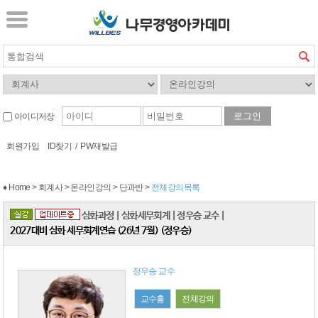
아이디저장
회원가입
ID찾기
/
PW재발급
♦ Home > 회계사 > 온라인강의 > 단과반 >
전체강의목록
심화과정
|
심화세무회계
|
정우승 교수
|
2027대비 심화 세무회계연습 (26년 7월) (정우승)
정우승 교수
교수홈
전체강의