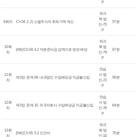
P
워크
북 법
9회차
Ch 04. 2. 2) 소멸주식의 취득가액 계산
57분
인-75
P
워크
10회
북 법
[4회] Ch 04. 4.2 자본준비금 감액으로 받은 배당
67분
차
인-79
P
연습
11회
서 법
제3장. 문제 09. 내국법인 수입배당금 익금불산입
56분
차
인-72
P
연습
12회
서 법
제3장. 문제 10. 외국자회사 수입배당금 익금불산입
64분
차
인-76
P
워크
13회
북 법
[5회] Ch 05. 5.2 인건비
75분
차
인-10