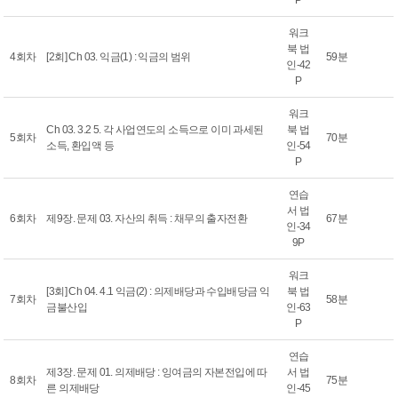
P
워크
북 법
4회차
[2회] Ch 03. 익금(1) : 익금의 범위
59분
인-42
P
워크
Ch 03. 3.2 5. 각 사업연도의 소득으로 이미 과세된
북 법
5회차
70분
소득, 환입액 등
인-54
P
연습
서 법
6회차
제9장. 문제 03. 자산의 취득 : 채무의 출자전환
67분
인-34
9P
워크
[3회] Ch 04. 4.1 익금(2) : 의제배당과 수입배당금 익
북 법
7회차
58분
금불산입
인-63
P
연습
제3장. 문제 01. 의제배당 : 잉여금의 자본전입에 따
서 법
8회차
75분
른 의제배당
인-45