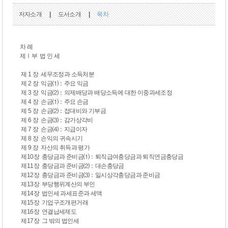
저자소개
|
도서소개
|
목차
차 례
제Ⅰ부 법 인 세
제 1 장 세무조정과 소득처분
제 2 장 익금⑴：주요 익금
제 3 장 익금⑵：의제배당과 배당소득에 대한 이중과세조정
제 4 장 손금⑴：주요 손금
제 5 장 손금⑵：접대비와 기부금
제 6 장 손금⑶：감가상각비
제 7 장 손금⑷：지급이자
제 8 장 손익의 귀속시기
제 9 장 자산의 취득과 평가
제10장 충당금과 준비금⑴：퇴직급여충당금과 퇴직연금충당금
제11장 충당금과 준비금⑵：대손충당금
제12장 충당금과 준비금⑶：일시상각충당금과 준비금
제13장 부당행위계산의 부인
제14장 법인세 과세표준과 세액
제15장 기업구조개편거래
제16장 연결납세제도
제17장 그 밖의 법인세