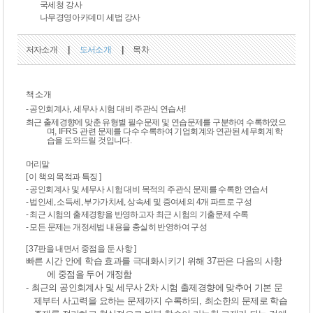
국세청 강사
나무경영아카데미 세법 강사
저자소개
|
도서소개
|
목차
책 소개
- 공인회계사
,
세무사 시험 대비 주관식 연습서
!
최근 출제경향에 맞춘 유형별 필수문제 및 연습문제를 구분하여 수록하였으
며
, IFRS
관련 문제를 다수 수록하여 기업회계와 연관된 세무회계 학
습을 도와드릴 것입니다.
머리말
[ 이 책의 목적과 특징 ]
- 공인회계사 및 세무사 시험 대비 목적의 주관식 문제를 수록한 연습서
- 법인세, 소득세, 부가가치세, 상속세 및 증여세의 4개 파트로 구성
- 최근 시험의 출제경향을 반영하고자 최근 시험의 기출문제 수록
- 모든 문제는 개정세법 내용을 충실히 반영하여 구성
[ 37판을 내면서 중점을 둔 사항 ]
빠른 시간 안에 학습 효과를 극대화시키기 위해
37
판은 다음의 사항
에 중점을 두어 개정함
-
최근의 공인회계사 및 세무사
2
차 시험 출제경향에 맞추어 기본 문
제부터 사고력을 요하는 문제까지 수록하되
,
최소한의 문제로 학습