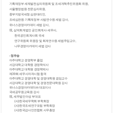
기
획재정부 세제발전심의위원회 및 조세개혁추진위원회 위원
,
서울행정법원 전문심리위원
,
중부지방국세청 심판대리인
,
조세심판원
·
기획재정부
·
사법연수원 세법 강사
,
위너스경영아카데미 세법 강사
,
現
,
삼덕회계법인 공인회계사
·
세무사
,
한국공인회계사회 국세
연구위원회 위원장 및 회계연수원 세법주임교수
,
나무경영아카데미 세법 강사
- 정우승
아주대학교 경영학부 졸업
서강대학교 대학원 경영학석사
아주대학교 대학원 경영학박사
제
39
회 세무사자격시험 합격
아주대학교 경영대학 및 경영대학원 겸임교수
서강대학교 경영대학 및 경영전문대학원 강사
위너스경영아카데미
㈜
대표이사
국세공무원교육원 강사
現
,
세무법인아성 부대표
(
사
)
한국세무학회 부학회장
(
사
)
한국조세연구포럼 부학회장
(
사
)
한국감사인연합회 사무총장