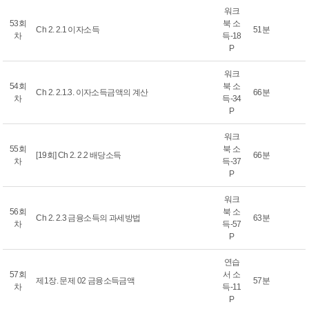
워크
53회
북 소
Ch 2. 2.1 이자소득
51분
차
득-18
P
워크
54회
북 소
Ch 2. 2.1.3. 이자소득금액의 계산
66분
차
득-34
P
워크
55회
북 소
[19회] Ch 2. 2.2 배당소득
66분
차
득-37
P
워크
56회
북 소
Ch 2. 2.3 금융소득의 과세방법
63분
차
득-57
P
연습
57회
서 소
제1장. 문제 02 금융소득금액
57분
차
득-11
P