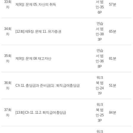
33회
서 법
제9장. 문제 05. 자산의 취득
57분
차
인-35
6P
연습
34회
서 법
[12회] 제9장. 문제 11. 유가증권
65분
차
인-38
3P
연습
35회
서 법
제9장. 문제 08 재고자산
81분
차
인-36
8P
워크
36회
북 법
Ch 11. 충당금과 준비금(1) : 퇴직급여충당금
51분
차
인-24
7P
워크
37회
북 법
[13회] Ch 11. 11.2. 퇴직급여충당금
84분
차
인-25
3P
워크