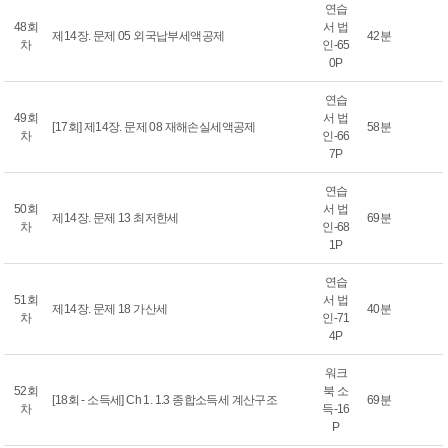
연습
48회
서 법
제14장. 문제 05 외국납부세액공제
42분
차
인-65
0P
연습
49회
서 법
[17회] 제14장. 문제 08 재해손실세액공제
58분
차
인-66
7P
연습
50회
서 법
제14장. 문제 13 최저한세
69분
차
인-68
1P
연습
51회
서 법
제14장. 문제 18 가산세
40분
차
인-71
4P
워크
52회
북 소
[18회 - 소득세] Ch 1. 1.3 종합소득세 계산구조
69분
차
득-16
P