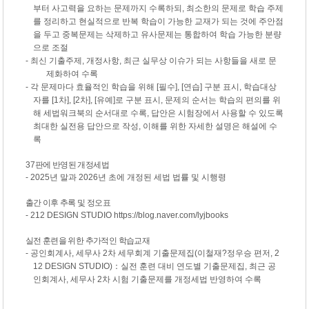
부터 사고력을 요하는 문제까지 수록하되
,
최소한의 문제로 학습 주제
를 정리하고 현실적으로 반복 학습이 가능한 교재가 되는 것에 주안점
을 두고 중복문제는 삭제하고 유사문제는 통합하여 학습 가능한 분량
으로 조절
-
최신 기출주제
,
개정사항
,
최근 실무상 이슈가 되는 사항들을 새로 문
제화하여 수록
-
각 문제마다 효율적인 학습을 위해
[
필수
], [
연습
]
구분 표시
,
학습대상
자를
[1
차
], [2
차
], [
유예
]
로 구분 표시
,
문제의 순서는 학습의 편의를 위
해 세법워크북의 순서대로 수록
,
답안은 시험장에서 사용할 수 있도록
최대한 실전용 답안으로 작성
,
이해를 위한 자세한 설명은 해설에 수
록
37
판에 반영된 개정세법
-
2025
년 말과
2026
년 초에 개정된 세법 법률 및 시행령
출간 이후 추록 및 정오표
-
212 DESIGN STUDIO https://blog.naver.com/lyjbooks
실전 훈련을 위한 추가적인 학습교재
-
공인회계사
,
세무사
2
차 세무회계 기출문제집
(
이철재
?
정우승 편저
, 2
12 DESIGN STUDIO)
：
실전 훈련 대비 연도별 기출문제집
,
최근 공
인회계사
,
세무사
2
차 시험 기출문제를 개정세법 반영하여 수록