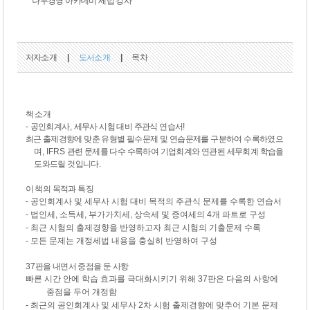
나무경영 아카데미 세법 강사
저자소개
|
도서소개
|
목차
책 소개
-
공인회계사
,
세무사 시험 대비 주관식 연습서
!
최근 출제경향에 맞춘 유형별 필수문제 및 연습문제를 구분하여 수록하였으
며
, IFRS
관련 문제를 다수 수록하여 기업회계와 연관된 세무회계 학습을
도와드릴 것입니다
.
이 책의 목적과 특징
-
공인회계사 및 세무사 시험 대비 목적의 주관식 문제를 수록한 연습서
-
법인세
,
소득세
,
부가가치세
,
상속세 및 증여세의
4
개 파트로 구성
-
최근 시험의 출제경향을 반영하고자 최근 시험의 기출문제 수록
-
모든 문제는 개정세법 내용을 충실히 반영하여 구성
37
판을 내면서 중점을 둔 사항
빠른 시간 안에 학습 효과를 극대화시키기 위해
37
판은 다음의 사항에
중점을 두어 개정함
-
최근의 공인회계사 및 세무사
2
차 시험 출제경향에 맞추어 기본 문제