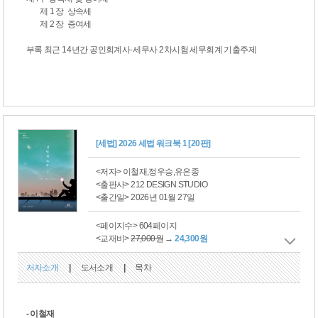
제 1 장 상속세
제 2 장 증여세
부록
최근
14
년간 공인회계사
·
세무사
2
차시험 세무회계 기출주제
[세법] 2026 세법 워크북 1 [20판]
<저자> 이철재,정우승,유은종
<출판사> 212 DESIGN STUDIO
<출간일> 2026년 01월 27일
<페이지수> 604페이지
<교재비>
27,000원
→
24,300원
저자소개
|
도서소개
|
목차
- 이철재