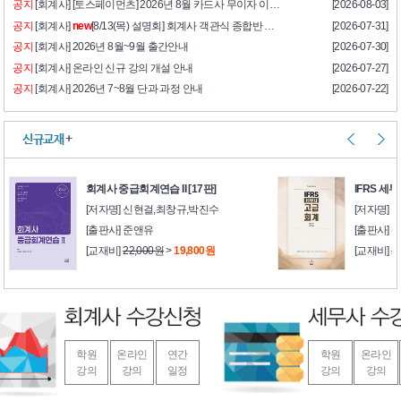
공지
[회계사] [토스페이먼츠] 2026년 8월 카드사 무이자 이벤트
[2026-08-03]
공지
[회계사]
new
[8/13(목) 설명회] 회계사 객관식 종합반 설명회 안내
[2026-07-31]
공지
[회계사] 2026년 8월~9월 출간안내
[2026-07-30]
공지
[회계사] 온라인 신규 강의 개설 안내
[2026-07-27]
공지
[회계사] 2026년 7~8월 단과 과정 안내
[2026-07-22]
신규교재
+
회계사 중급회계연습 II [17판]
IFRS 세
[저자명] 신현걸,최창규,박진수
[저자명] 
[출판사] 준앤유
[출판사]
[교재비]
22,000원
>
19,800원
[교재비]
2
학원
온라인
연간
학원
온라인
강의
강의
일정
강의
강의