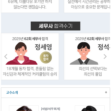
+
교수소개
[세법/세무회계]
[재무회계]