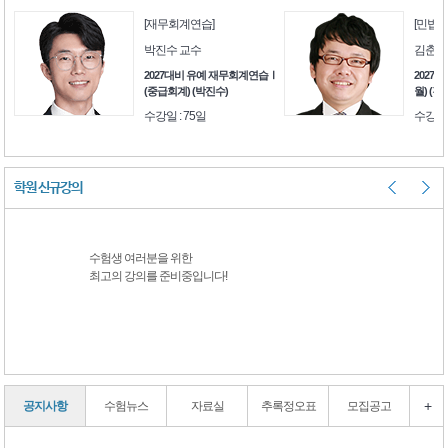
[재무회계연습]
[민법]
박진수 교수
김춘환
생을
2027대비 유예 재무회계연습Ⅰ
2027대
)
(중급회계) (박진수)
월) (김
수강일 : 75일
수강일 
학원 신규강의
수험생 여러분을 위한
수험생 여러분을 
최고의 강의를 준비중입니다!
최고의 강의를 준
+
공지사항
수험뉴스
자료실
추록정오표
모집공고