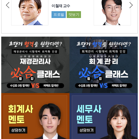
이철재 교수
박진수 교수
프로필
맛보기
프로필