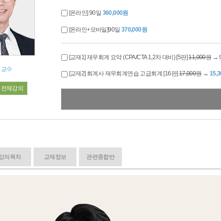
[온라인] 90일
360,000원
[온라인+모바일]90일
370,000원
[교재1] 재무회계 요약 (CPA/CTA 1,2차 대비) [5판]
11,000원
→
 교수
[교재2] 회계사 재무회계연습 고급회계 [16판]
17,000원
→
15,
전체강의
[교재3] 회계사 재무회계연습 중급회계 [16판]
42,000원
→
37,
강의목차
교재정보
관련종합반