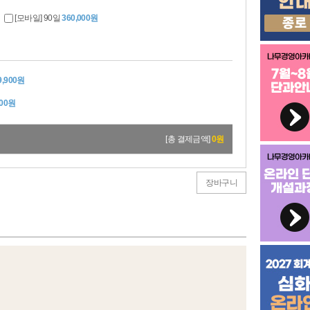
[모바일] 90일
360,000원
9,900원
300원
800원
[총 결제금액]
0
원
장바구니