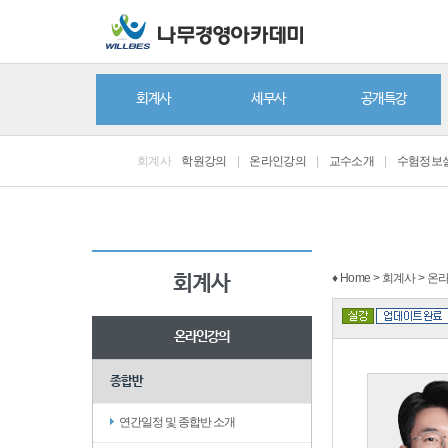
회계사
세무사
공개특강
회계사
학원강의
|
온라인강의
|
교수소개
|
수험정보
♦ Home > 회계사 > 
회계사
온라인강의
종합반
연간일정 및 종합반 소개