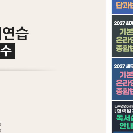
계연습
교수
)
)