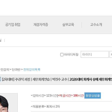
공기업 취업
재경자격증
실무교육
교수소개
실
|
아이디저장
온라인강의 > 단과반 >
전체강의목록
[2차대비] 주관식 과정
|
재무회계연습
|
박진수 교수
|
2026대비 회계사 유예 재무회계
<강의시간> 123시간
|
<제공시간> 186시간
동영상샘플
<적용분류> 회계사 2차