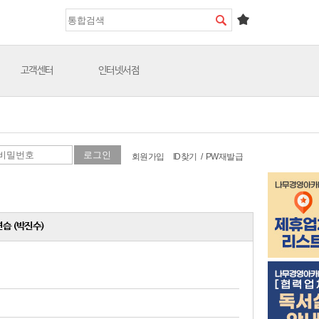
고객센터
인터넷서점
회원가입
ID찾기
/
PW재발급
연습 (박진수)