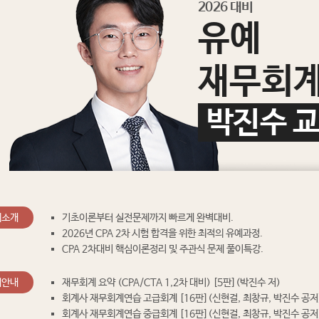
2026 대비
유예
재무회
박진수 
의소개
기초이론부터 실전문제까지 빠르게 완벽대비.
2026년 CPA 2차 시험 합격을 위한 최적의 유예과정.
CPA 2차대비 핵심이론정리 및 주관식 문제 풀이특강.
재안내
재무회계 요약 (CPA/CTA 1,2차 대비) [5판](박진수 저)
회계사 재무회계연습 고급회계 [16판](신현걸, 최창규, 박진수 공저
회계사 재무회계연습 중급회계 [16판](신현걸, 최창규, 박진수 공저