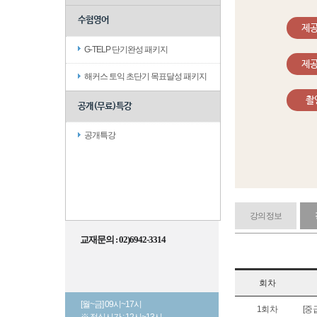
수험영어
제
G-TELP 단기완성 패키지
제
해커스 토익 초단기 목표달성 패키지
촬
공개(무료)특강
공개특강
강의정보
교재문의 : 02)6942-3314
회차
[월~금] 09시~17시
1회차
[중
※ 점심시간 : 12시~13시