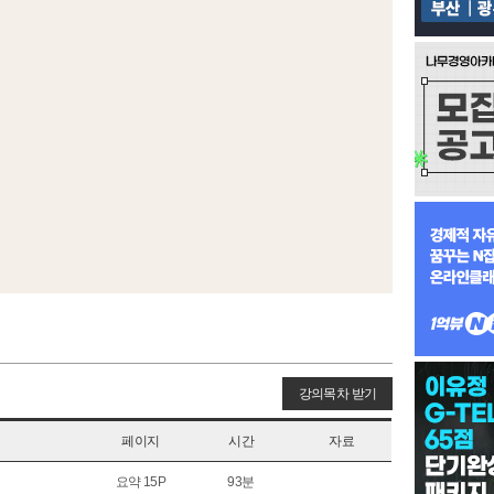
강의목차 받기
페이지
시간
자료
요약 15P
93분