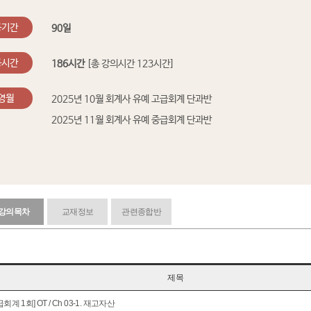
공기간
90일
공시간
186시간
[총 강의시간 123시간]
영월
2025년 10월 회계사 유예 고급회계 단과반
2025년 11월 회계사 유예 중급회계 단과반
강의목차
교재정보
관련종합반
제목
급회계 1회] OT / Ch 03-1. 재고자산