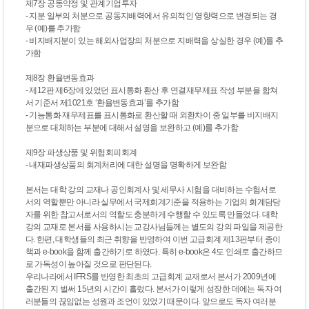
제7장 공동약정 및 관계기업투자
- 지분 일부의 처분으로 공동지배력에서 유의적인 영향력으로 변경되는 경
우 (예)를 추가함
- 비지배지분이 있는 해외사업장의 처분으로 지배력을 상실한 경우 (예)를 추
가함
제8장 환율변동효과
- 제12판 제6장에 있었던 표시통화 환산 후 연결재무제표 작성 부분을 합쳐
서 기준서 제1021호 ‘환율변동효과’를 추가함
- 기능통화 재무제표를 표시통화로 환산할 때 외환차이 중 일부를 비지배지
분으로 대체하는 부분에 대해서 설명을 보완하고 (예)를 추가함
제9장 파생상품 및 위험회피회계
- 내재파생상품의 회계처리에 대한 설명을 명확하게 보완함
본서는 대학 강의 교재나 공인회계사 및 세무사 시험을 대비하는 수험서로
서의 역할뿐만 아니라 실무에서 국제회계기준을 적용하는 기업의 회계담당
자를 위한 참고서로서의 역할도 충분하게 수행할 수 있도록 만들었다. 대학
강의 교재로 본서를 사용하시는 교강사님들께는 별도의 강의 파일을 제공한
다. 한편, 대학생들의 최근 취향을 반영하여 이번 고급회계 제13판부터 종이
책과 e-book을 함께 출간하기로 하였다. 특히 e-book은 4도 인쇄로 출간하므
로 가독성이 높아질 것으로 판단된다.
우리나라에서 IFRS를 반영한 최초의 고급회계 교재로서 본서가 2009년에
출간된 지 벌써 15년의 시간이 흘렀다. 본서가 이렇게 성장한 데에는 독자 여
러분들의 끊임없는 성원과 조언이 있었기 때문이다. 앞으로도 독자 여러분