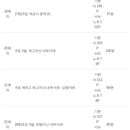
기본
서 265
19회
P
[7회] 3장. 객관식 문제 01
37분
차
서브
노트 1
02P
기본
서 303
20회
P
4장. 2절. 재고자산 내부거래
100분
차
서브
노트 7
4P
기본
서 313
21회
P
4장. 예제 2. 재고자산 내부거래 - 상향거래
69분
차
서브
노트 7
8P
기본
서 327
22회
P
[8회] 4장. 3절. 유형자산 내부거래
80분
차
서브