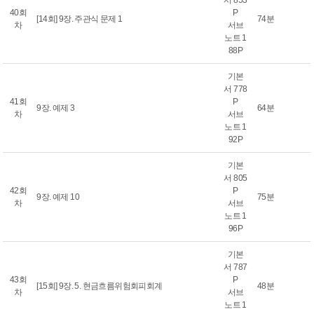
서 853
40회
P
[14회] 9장. 주관식 문제 1
74분
차
서브
노트 1
88P
기본
서 778
41회
P
9장. 예제 3
64분
차
서브
노트 1
92P
기본
서 805
42회
P
9장. 예제 10
75분
차
서브
노트 1
96P
기본
서 787
43회
P
[15회] 9장. 5. 현금흐름위험회피회계
48분
차
서브
노트 1