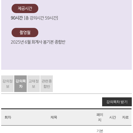
제공시간
90시간
[총 강의시간 59시간]
촬영월
2025년 6월 회계사 봄기본 종합반
강의정
강의목
교재정
관련종
보
차
보
합반
강의목차 받기
페이
회차
제목
시간
자료
지
기본