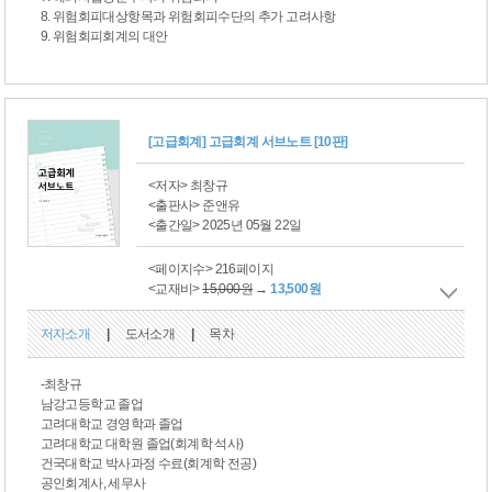
8. 위험회피대상항목과 위험회피수단의 추가 고려사항
9. 위험회피회계의 대안
[고급회계] 고급회계 서브노트 [10판]
<저자> 최창규
<출판사> 준앤유
<출간일> 2025년 05월 22일
<페이지수> 216페이지
<교재비>
15,000원
→
13,500원
저자소개
|
도서소개
|
목차
-최창규
남강고등학교 졸업
고려대학교 경영학과 졸업
고려대학교 대학원 졸업(회계학 석사)
건국대학교 박사과정 수료(회계학 전공)
공인회계사, 세무사