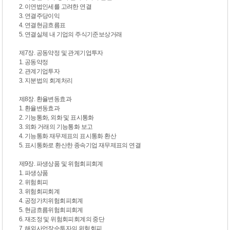
2. 이연법인세를 고려한 연결
3. 연결주당이익
4. 연결현금흐름표
5. 연결실체 내 기업의 주식기준보상거래
제7장. 공동약정 및 관계기업투자
1. 공동약정
2. 관계기업투자
3. 지분법의 회계처리
제8장. 환율변동효과
1. 환율변동효과
2. 기능통화, 외화 및 표시통화
3. 외화 거래의 기능통화 보고
4. 기능통화 재무제표의 표시통화 환산
5. 표시통화로 환산한 종속기업 재무제표의 연결
제9장. 파생상품 및 위험회피회계
1. 파생상품
2. 위험회피
3. 위험회피회계
4. 공정가치위험회피회계
5. 현금흐름위험회피회계
6. 재조정 및 위험회피회계의 중단
7. 해외사업장순투자의 위험회피