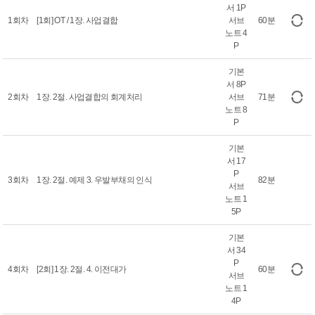
서 1P
1회차
[1회] OT / 1장. 사업결합
서브
60분
노트 4
P
기본
서 8P
2회차
1장. 2절. 사업결합의 회계처리
서브
71분
노트 8
P
기본
서 17
P
3회차
1장. 2절. 예제 3. 우발부채의 인식
82분
서브
노트 1
5P
기본
서 34
P
4회차
[2회] 1장. 2절. 4. 이전대가
60분
서브
노트 1
4P