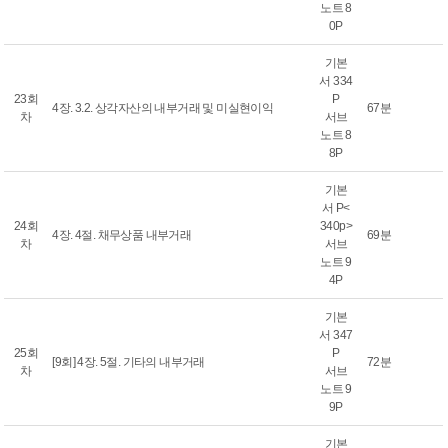
노트 8
0P
기본
서 334
23회
P
4장. 3.2. 상각자산의 내부거래 및 미실현이익
67분
차
서브
노트 8
8P
기본
서 P<
24회
340p>
4장. 4절. 채무상품 내부거래
69분
차
서브
노트 9
4P
기본
서 347
25회
P
[9회] 4장. 5절. 기타의 내부거래
72분
차
서브
노트 9
9P
기본