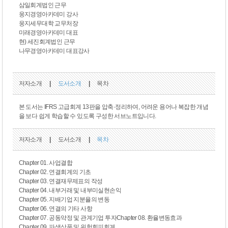
삼일회계법인 근무
웅지경영아카데미 강사
웅지세무대학 교무처장
미래경영아카데미 대표
현) 세진회계법인 근무
나무경영아카데미 대표강사
저자소개
|
도서소개
|
목차
본 도서는 IFRS 고급회계 13판을 압축·정리하여, 어려운 용어나 복잡한 개념
을 보다 쉽게 학습할 수 있도록 구성한 서브노트입니다.
저자소개
|
도서소개
|
목차
Chapter 01. 사업결합
Chapter 02. 연결회계의 기초
Chapter 03. 연결재무제표의 작성
Chapter 04. 내부거래 및 내부미실현손익
Chapter 05. 지배기업 지분율의 변동
Chapter 06. 연결의 기타 사항
Chapter 07. 공동약정 및 관계기업 투자Chapter 08. 환율변동효과
Chapter 09. 파생상품 및 위험회피회계