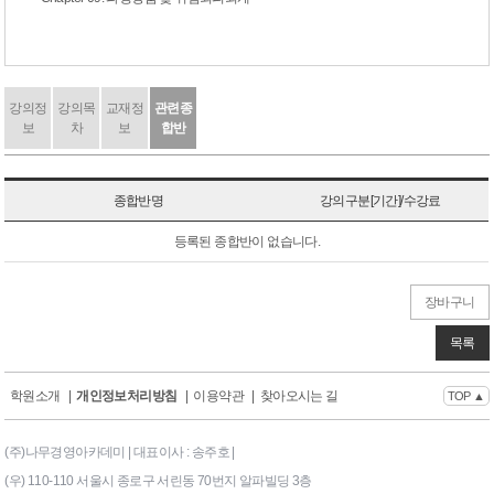
강의정
강의목
교재정
관련종
보
차
보
합반
종합반명
강의구분[기간]/수강료
등록된 종합반이 없습니다.
장바구니
목록
학원소개
|
개인정보처리방침
|
이용약관
|
찾아오시는 길
TOP ▲
(주)나무경영아카데미 | 대표이사 : 송주호 |
(우) 110-110 서울시 종로구 서린동 70번지 알파빌딩 3층