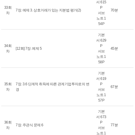
서 615
33회
P
7장. 예제 3. 상호거래가 있는 지분법 평가(2)
70분
차
서브
노트 1
54P
기본
서 629
34회
P
[12회] 7장. 예제 5
45분
차
서브
노트 1
58P
기본
서 619
35회
7장. 3.6 단계적 취득에 따른 관계기업투자로의 변
P
67분
차
경
서브
노트 1
57P
기본
서 673
36회
P
7장. 주관식 문제 6
77분
차
서브
노트 1