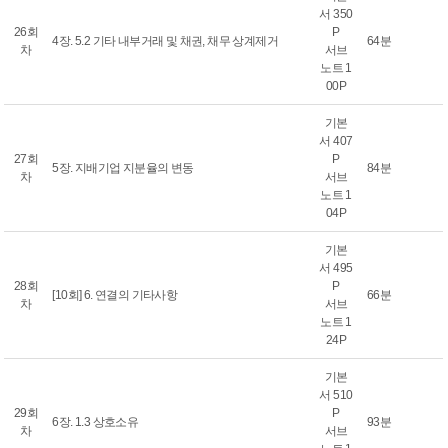
서 350
26회
P
4장. 5.2 기타 내부거래 및 채권, 채무 상계제거
64분
차
서브
노트 1
00P
기본
서 407
27회
P
5장. 지배기업 지분율의 변동
84분
차
서브
노트 1
04P
기본
서 495
28회
P
[10회] 6. 연결의 기타사항
66분
차
서브
노트 1
24P
기본
서 510
29회
P
6장. 1.3 상호소유
93분
차
서브