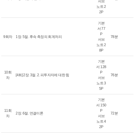
서브
노트 2
2P
기본
서 77
P
9회차
1장. 5절. 후속 측정의 회계처리
78분
서브
노트 2
8P
기본
서 128
10회
P
[4회] 2장. 3절. 2. 피투자자에 대한 힘
76분
차
서브
노트 3
5P
기본
서 150
11회
P
2장. 6절. 연결이론
72분
차
서브
노트 4
2P