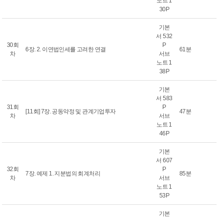
노트 1
30P
기본
서 532
30회
P
6장. 2. 이연법인세를 고려한 연결
61분
차
서브
노트 1
38P
기본
서 583
31회
P
[11회] 7장. 공동약정 및 관계기업투자
47분
차
서브
노트 1
46P
기본
서 607
32회
P
7장. 예제 1. 지분법의 회계처리
85분
차
서브
노트 1
53P
기본