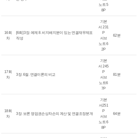
노트 5
8P
기본
서 231
16회
[6회] 3장. 예제 8. 비지배지분이 있는 연결재무제표
P
62분
차
작성
서브
노트 6
2P
기본
서 245
17회
P
3장. 6절. 연결이론의 비교
81분
차
서브
노트6
7P
기본
서251
18회
P
3장. 보론 영업권손상차손의 계산 및 연결조정분개
64분
차
서브
노트 6
8P