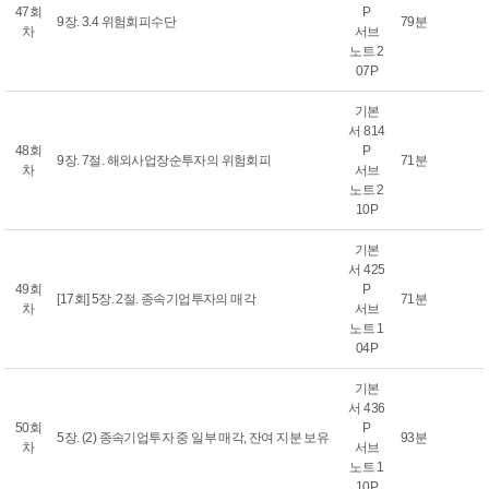
47회
P
9장. 3.4 위험회피수단
79분
차
서브
노트 2
07P
기본
서 814
48회
P
9장. 7절. 해외사업장순투자의 위험회피
71분
차
서브
노트 2
10P
기본
서 425
49회
P
[17회] 5장. 2절. 종속기업투자의 매각
71분
차
서브
노트 1
04P
기본
서 436
50회
P
5장. (2) 종속기업투자 중 일부 매각, 잔여 지분 보유
93분
차
서브
노트 1
10P