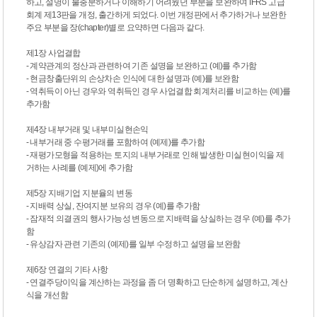
하고, 설명이 불충분하거나 이해하기 어려웠던 부분을 보완하여 IFRS 고급
회계 제13판을 개정, 출간하게 되었다. 이번 개정판에서 추가하거나 보완한
주요 부분을 장(chapter)별로 요약하면 다음과 같다.
제1장 사업결합
- 계약관계의 정산과 관련하여 기존 설명을 보완하고 (예)를 추가함
- 현금창출단위의 손상차손 인식에 대한 설명과 (예)를 보완함
- 역취득이 아닌 경우와 역취득인 경우 사업결합 회계처리를 비교하는 (예)를
추가함
제4장 내부거래 및 내부미실현손익
- 내부거래 중 수평거래를 포함하여 (예제)를 추가함
- 재평가모형을 적용하는 토지의 내부거래로 인해 발생한 미실현이익을 제
거하는 사례를 (예제)에 추가함
제5장 지배기업 지분율의 변동
- 지배력 상실, 잔여지분 보유의 경우 (예)를 추가함
- 잠재적 의결권의 행사가능성 변동으로 지배력을 상실하는 경우 (예)를 추가
함
- 유상감자 관련 기존의 (예제)를 일부 수정하고 설명을 보완함
제6장 연결의 기타 사항
- 연결주당이익을 계산하는 과정을 좀 더 명확하고 단순하게 설명하고, 계산
식을 개선함