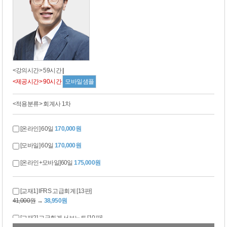
<강의시간> 59시간
|
<제공시간> 90시간
모바일샘플
<적용분류> 회계사 1차
[온라인] 60일
170,000원
[모바일] 60일
170,000원
[온라인+모바일]60일
175,000원
[교재1] IFRS 고급회계 [13판]
41,000원
→
38,950원
[교재2] 고급회계 서브노트 [10판]