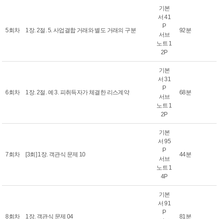
기본
서 41
P
5회차
1장. 2절. 5. 사업결합 거래와 별도 거래의 구분
92분
서브
노트 1
2P
기본
서 31
P
6회차
1장. 2절. 예 3. 피취득자가 체결한 리스계약
68분
서브
노트 1
2P
기본
서 95
P
7회차
[3회] 1장. 객관식 문제 10
44분
서브
노트 1
4P
기본
서 91
P
8회차
1장. 객관식 문제 04
81분