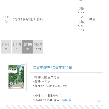
기본
서 457
51회
P
5장. 3.2 종속기업의 감자
61분
차
서브
노트 1
16P
강의정
강의목
교재정
관련종
보
차
보
합반
[고급회계] IFRS 고급회계 [13판]
<저자> 신현걸,최창규
<출판사> 지승
<출간일> 2025년 02월 07일
<페이지수> 888페이지
<교재비>
41,000원
→
38,950원