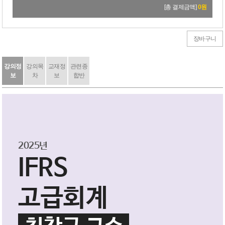
15,000원
→
13,500원
[총 결제금액]
0
원
장바구니
강의정
강의목
교재정
관련종
보
차
보
합반
2025년
IFRS
고급회계