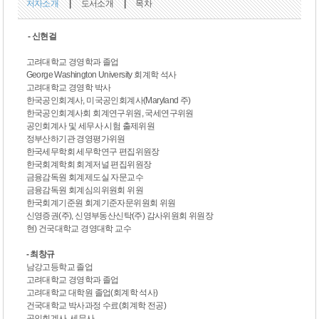
저자소개
|
도서소개
|
목차
- 신현걸
고려대학교 경영학과 졸업
George Washington University 회계학 석사
고려대학교 경영학 박사
한국공인회계사, 미국공인회계사(Maryland 주)
한국공인회계사회 회계연구위원, 국세연구위원
공인회계사 및 세무사 시험 출제위원
정부산하기관 경영평가위원
한국세무학회 세무학연구 편집위원장
한국회계학회 회계저널 편집위원장
금융감독원 회계제도실 자문교수
금융감독원 회계심의위원회 위원
한국회계기준원 회계기준자문위원회 위원
신영증권(주), 신영부동산신탁(주) 감사위원회 위원장
현) 건국대학교 경영대학 교수
- 최창규
남강고등학교 졸업
고려대학교 경영학과 졸업
고려대학교 대학원 졸업(회계학 석사)
건국대학교 박사과정 수료(회계학 전공)
공인회계사, 세무사