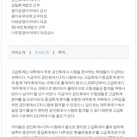
삼일회계법인 근무
웅지경영아카데미 강사
웅지세무대학 교무처장
미래경영아카데미 대표
현) 세진회계법인 근무
나무경영아카데미 대표강사
저자소개
|
도서소개
|
목차
고급회계는 대학에서 주로 공인회계사 시험을 준비하는 학생들이 수강하는
과목이다. 지금까지 공인회계사 2차 시험에서는 고급회계가 중급회계 분야
와 함께 ‘재무회계’라는 과목으로 출제되어 왔으나, 2025년부터 고급회계가
‘재무회계Ⅱ’라는 과목으로 분리되어 출제되므로 수험생들은 합격을 위해서
반드시 넘어야 할 산이 되었다. 지금까지 공인회계사 수험생들은 고급회계
분야를 잘 모르더라도 중급회계 분야를 포함한 재무회계 과목에서 고득점을
하면 공인회계사 2차 시험에 합격할 수 있었으나, 앞으로는 재무회계Ⅱ에서
일정 점수를 받지 못하면 공인회계사 시험에 합격할 수 없기 때문에 고급회
계의 기초부터 단단하게 다질 필요가 있다.
저자들은 공인회계사 2차 시험에서 별도로 분리된 고급회계의 출제 범위에
맞추어 종전까지 중급회계에서 다루었던 ‘환율변동효과’를 고급회계로 이전