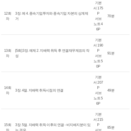
기본
서 175
12회
3장. 예 4. 종속기업투자와 종속기업 자본의 상계제
P
70분
차
거
서브
노트 4
6P
기본
서 190
13회
[5회] 3장. 예제 2. 지배력 취득 후 연결재무제표의 작
P
91분
차
성
서브
노트 5
0P
기본
서 207
14회
P
3장. 4절. 지배력 취득시점의 연결
49분
차
서브
노트 5
6P
기본
서 215
15회
3장. 5절. 지배력 취득 이후의 연결 - 비지배지분이 있
P
85분
차
는 경우
서브