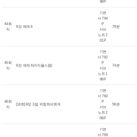
98P
기본
서 794
44회
P
9장. 예제 6
79분
차
서브
노트 2
01P
기본
서 782
45회
P
9장. 예제 4(이자율스왑)
74분
차
서브
노트 1
96P
기본
서 760
46회
P
[16회] 9장. 3절. 위험회피회계
56분
차
서브
노트 2
06P
기본
서 769