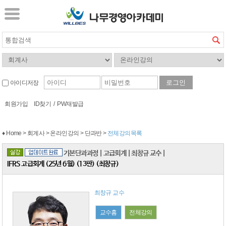
아이디저장
회원가입
ID찾기
/
PW재발급
♦ Home > 회계사 > 온라인강의 > 단과반 >
전체강의목록
기본단과과정
|
고급회계
|
최창규 교수
|
IFRS 고급회계 (25년 6월) (13판) (최창규)
최창규 교수
교수홈
전체강의