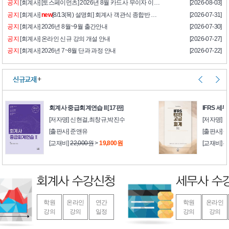
공지
[회계사] [토스페이먼츠] 2026년 8월 카드사 무이자 이벤트
[2026-08-03]
공지
[회계사]
new
[8/13(목) 설명회] 회계사 객관식 종합반 설명회 안내
[2026-07-31]
공지
[회계사] 2026년 8월~9월 출간안내
[2026-07-30]
공지
[회계사] 온라인 신규 강의 개설 안내
[2026-07-27]
공지
[회계사] 2026년 7~8월 단과 과정 안내
[2026-07-22]
신규교재
+
회계사 중급회계연습 II [17판]
IFRS 세
[저자명] 신현걸,최창규,박진수
[저자명] 
[출판사] 준앤유
[출판사]
[교재비]
22,000원
>
19,800원
[교재비]
2
학원
온라인
연간
학원
온라인
강의
강의
일정
강의
강의