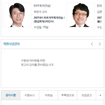
[재무회계연습]
[민법]
박진수 교수
김춘환
생을
2027대비 유예 재무회계연습Ⅰ
2027대
)
(중급회계) (박진수)
월) (김
수강일 : 75일
수강일 
학원 신규강의
수험생 여러분을 위한
수험생 여러분을 
최고의 강의를 준비중입니다!
최고의 강의를 준
+
공지사항
수험뉴스
자료실
추록정오표
모집공고