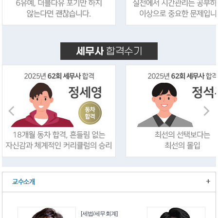
+
교수소개
[세법/세무회계]
[재무회계]