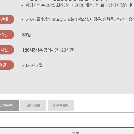
해당 강의는 2025 회계감사 + 2026 개정 강의로 구성되어 있습니다
재안내
2026 회계감사 Study Guide (권오상, 이창우, 송혁준, 전규안, 
공기간
80일
공시간
186시간
[총 강의시간 123시간]
영월
2026년 2월
강의목차
교재정보
관련종합반
제목