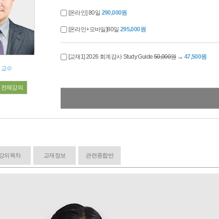
[온라인] 80일
290,000원
[온라인+모바일]80일
295,000원
[교재1] 2026 회계감사 Study Guide
50,000원
→
47,500원
 교수
전체강의
강의목차
교재정보
관련종합반