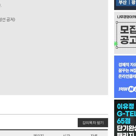
.
송정선 공저)
강의목차 받기
페이지
시간
자료