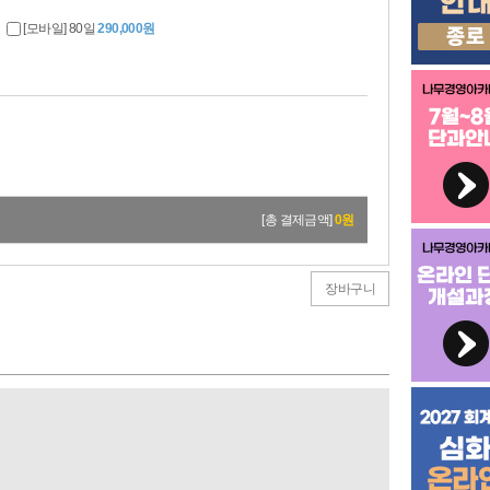
[모바일] 80일
290,000원
[총 결제금액]
0
원
장바구니