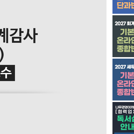
계감사
)
교수