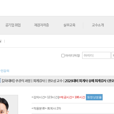
공기업 취업
재경자격증
실무교육
교수소개
실
|
아이디저장
라인강의
[2차대비] 주관식 과정
|
회계감사
|
권오상 교수
|
2026대비 회계사 유예 회계감사 (권오
<강의시간> 123시간
|
<제공시간> 186시간
동영상샘플
<적용분류> 회계사 2차