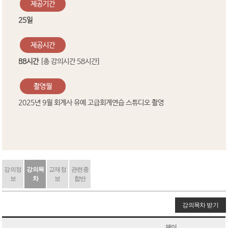
제공기간
25일
제공시간
88시간
[총 강의시간 58시간]
촬영월
2025년 9월 회계사 유예 고급회계연습 스튜디오 촬영
강의정
강의목
교재정
관련종
보
차
보
합반
강의목차 받기
페이