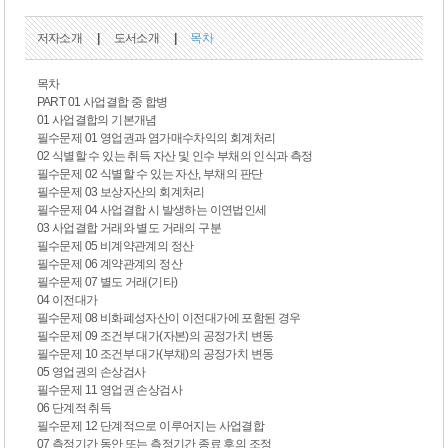
저자소개
|
도서소개
|
목차
목차
PART 01 사업결합 중 합병
01 사업결합의 기본개념
필수문제 01 영업권과 염가매수차익의 회계처리
02 식별할 수 있는 취득 자산 및 인수 부채의 인식과 측정
필수문제 02 식별할 수 있는 자산, 부채의 판단
필수문제 03 보상자산의 회계처리
필수문제 04 사업결합 시 발생하는 이연법인세
03 사업결합 거래와 별도 거래의 구분
필수문제 05 비계약관계의 정산
필수문제 06 계약관계의 정산
필수문제 07 별도 거래(기타)
04 이전대가
필수문제 08 비화폐성자산이 이전대가에 포함된 경우
필수문제 09 조건부 대가(자본)의 공정가치 변동
필수문제 10 조건부 대가(부채)의 공정가치 변동
05 영업권의 손상검사
필수문제 11 영업권 손상검사
06 단계적 취득
필수문제 12 단계적으로 이루어지는 사업결합
07 측정기간 동안 또는 측정기간 종료 후의 조정