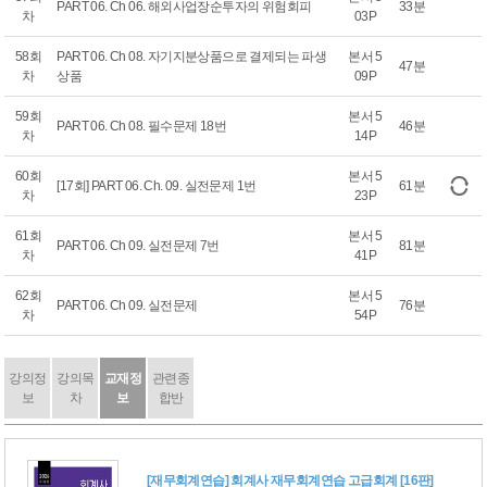
PART 06. Ch 06. 해외사업장순투자의 위험회피
33분
차
03P
58회
PART 06. Ch 08. 자기지분상품으로 결제되는 파생
본서 5
47분
차
상품
09P
59회
본서 5
PART 06. Ch 08. 필수문제 18번
46분
차
14P
60회
본서 5
[17회] PART 06. Ch. 09. 실전문제 1번
61분
차
23P
61회
본서 5
PART 06. Ch 09. 실전문제 7번
81분
차
41P
62회
본서 5
PART 06. Ch 09. 실전문제
76분
차
54P
강의정
강의목
교재정
관련종
보
차
보
합반
[재무회계연습] 회계사 재무회계연습 고급회계 [16판]