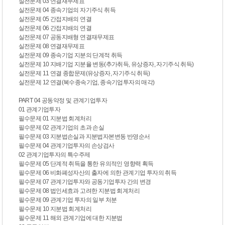
실전문제 03 연결재무제표
실전문제 04 종속기업의 자기주식 취득
실전문제 05 간접지배의 연결
실전문제 06 간접지배의 연결
실전문제 07 공동지배형 연결재무제표
실전문제 08 연결재무제표
실전문제 09 종속기업 지분의 단계적 취득
실전문제 10 지배기업 지분율 변동(추가취득, 유상증자, 자기주식 취득)
실전문제 11 연결 종합문제(유상증자, 자기주식 취득)
실전문제 12 연결(복수종속기업, 종속기업투자의 매각)
PART 04 공동약정 및 관계기업투자
01 관계기업투자
필수문제 01 지분법 회계처리
필수문제 02 관계기업의 초과 손실
필수문제 03 지분법손실과 지분법자본변동 반영순서
필수문제 04 관계기업투자의 손상검사
02 관계기업투자의 특수주제
필수문제 05 단계적 취득을 통한 유의적인 영향력 획득
필수문제 06 비화폐성자산의 출자에 의한 관계기업 투자의 취득
필수문제 07 관계기업투자와 공동기업투자 간의 변경
필수문제 08 법인세효과 고려한 지분법 회계처리
필수문제 09 관계기업 투자의 일부 처분
필수문제 10 지분법 회계처리
필수문제 11 해외 관계기업에 대한 지분법