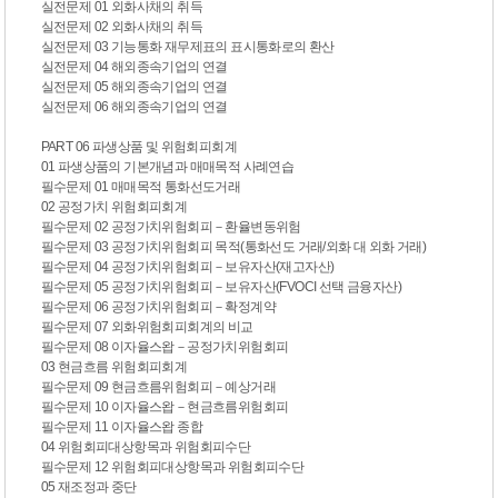
실전문제 01 외화사채의 취득
실전문제 02 외화사채의 취득
실전문제 03 기능통화 재무제표의 표시통화로의 환산
실전문제 04 해외종속기업의 연결
실전문제 05 해외종속기업의 연결
실전문제 06 해외종속기업의 연결
PART 06 파생상품 및 위험회피회계
01 파생상품의 기본개념과 매매목적 사례연습
필수문제 01 매매목적 통화선도거래
02 공정가치 위험회피회계
필수문제 02 공정가치위험회피－환율변동위험
필수문제 03 공정가치위험회피 목적(통화선도 거래/외화 대 외화 거래)
필수문제 04 공정가치위험회피－보유자산(재고자산)
필수문제 05 공정가치위험회피－보유자산(FVOCI 선택 금융자산)
필수문제 06 공정가치위험회피－확정계약
필수문제 07 외화위험회피회계의 비교
필수문제 08 이자율스왑－공정가치위험회피
03 현금흐름 위험회피회계
필수문제 09 현금흐름위험회피－예상거래
필수문제 10 이자율스왑－현금흐름위험회피
필수문제 11 이자율스왑 종합
04 위험회피대상항목과 위험회피수단
필수문제 12 위험회피대상항목과 위험회피수단
05 재조정과 중단