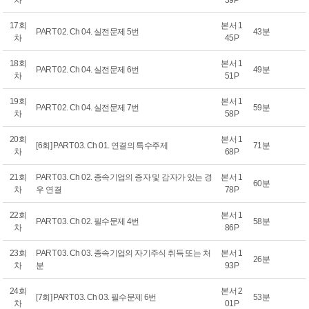
차
39P
17회
본서 1
PART 02. Ch 04. 실전문제 5번
43분
차
45P
18회
본서 1
PART 02. Ch 04. 실전문제 6번
49분
차
51P
19회
본서 1
PART 02. Ch 04. 실전문제 7번
59분
차
58P
20회
본서 1
[6회] PART 03. Ch 01. 연결의 특수주제
71분
차
68P
21회
PART 03. Ch 02. 종속기업의 증자 및 감자가 있는 경
본서 1
60분
차
우 연결
78P
22회
본서 1
PART 03. Ch 02. 필수문제 4번
58분
차
86P
23회
PART 03. Ch 03. 종속기업의 자기주식 취득 또는 처
본서 1
26분
차
분
93P
24회
본서 2
[7회] PART 03. Ch 03. 필수문제 6번
53분
차
01P