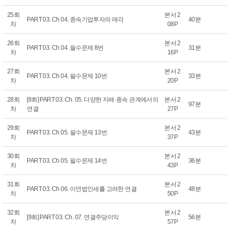
25회
본서 2
PART 03. Ch 04. 종속기업투자의 매각
40분
차
08P
26회
본서 2
PART 03. Ch 04. 필수문제 8번
31분
차
16P
27회
본서 2
PART 03. Ch 04. 필수문제 10번
33분
차
20P
28회
[8회] PART 03. Ch. 05. 다양한 지배·종속 관계에서의
본서 2
97분
차
연결
27P
29회
본서 2
PART 03. Ch 05. 필수문제 13번
43분
차
37P
30회
본서 2
PART 03. Ch 05. 필수문제 14번
36분
차
43P
31회
본서 2
PART 03. Ch 06. 이연법인세를 고려한 연결
48분
차
50P
32회
본서 2
[9회] PART 03. Ch. 07. 연결주당이익
56분
차
57P