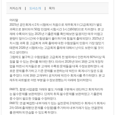
저자소개
|
도서소개
|
목차
머리말
2025년 공인회계사 2차 시험에서 처음으로 재무회계Ⅱ(고급회계)가 별도
과목으로 분리되어 50점 만점에 시험시간 1시간(60분)으로 치러졌다. 본 교
재에 수록되어 있는 2025년 기출문제를 확인해보면 알겠지만 매우 어렵고
분량이 많아 1시간에 수험생들이 풀이하기에 힘들게 출제되었다. 2025년 2
차 시험 과목 중 고급회계 과목 출제에 대한 수험생들의 민원이 가장 많았기
때문에 2026년 시험에서는 고급회계 출제에 대해서 난이도 보완이 될 것이
라고 생각한다.
그럼에도 불구하고 수험생들은 고급회계 전 범위에서 안전하게 60%이상 득
점을 할 수 있는 준비를 해야만 한다. 따라서 2026년 대비 16판 교재 개정작
업을 하면서 저자들은 본 교재에 수록된 문제들을 대폭 수정보완하였다. 새
로운 문제를 추가하고 기존 문제를 보완하는데 박진수 회계사가 많은 도움
을 주었다. 이에 16판 교재부터 공저자에 박진수 회계사를 추가하였다. 본 교
재 6개 파트별로 어떤 부분을 수정보완했는지 아래에 정리하였다.
PART1. 합병:사업결합 거래와 별도 거래를 구분해서 판단하고 회계처리하
는 필수문제를 보완하였다. 단계적 취득 필수문제를 보완하였고 기출문제
중 수정이 필요한 것들을 수정하였다.
PART2. 연결:복잡한 내부거래가 있는 실전문제 2개(박진수 회계사가 회계사
2차 GS에 출제했던 문제를 수정함)를 추가하여 내부거래가 있는 연결문제
를 완벽하게 연습할 수 있도록 하였다.