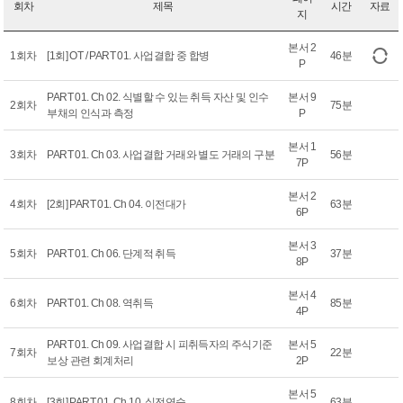
회차
제목
시간
자료
지
본서 2
1회차
[1회] OT / PART 01. 사업결합 중 합병
46분
P
PART 01. Ch 02. 식별할 수 있는 취득 자산 및 인수
본서 9
2회차
75분
부채의 인식과 측정
P
본서 1
3회차
PART 01. Ch 03. 사업결합 거래와 별도 거래의 구분
56분
7P
본서 2
4회차
[2회] PART 01. Ch 04. 이전대가
63분
6P
본서 3
5회차
PART 01. Ch 06. 단계적 취득
37분
8P
본서 4
6회차
PART 01. Ch 08. 역취득
85분
4P
PART 01. Ch 09. 사업결합 시 피취득자의 주식기준
본서 5
7회차
22분
보상 관련 회계처리
2P
본서 5
8회차
[3회] PART 01. Ch 10. 실전연습
63분