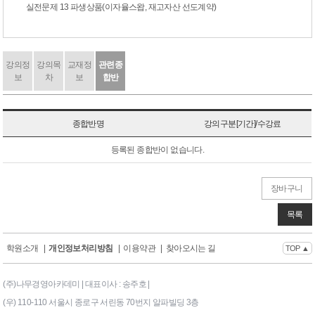
실전문제 13 파생상품(이자율스왑, 재고자산 선도계약)
강의정
강의목
교재정
관련종
보
차
보
합반
종합반명
강의구분[기간]/수강료
등록된 종합반이 없습니다.
장바구니
목록
학원소개
|
개인정보처리방침
|
이용약관
|
찾아오시는 길
TOP ▲
(주)나무경영아카데미 | 대표이사 : 송주호 |
(우) 110-110 서울시 종로구 서린동 70번지 알파빌딩 3층