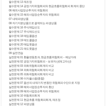
필수문제 13 재조정
필수문제 14 공정가치위험회피와 현금흐름위험회피 회계의 중단
06 해외사업장순투자의 위험회피
필수문제 15 해외사업장순투자의 위험회피
07 내재파생상품
08 자기지분상품으로 결제되는 파생상품
필수문제 16 주식매입선도
필수문제 17 주식매도선도
필수문제 18 매입콜옵션
필수문제 19 매도콜옵션
필수문제 20 매입풋옵션
필수문제 21 매도풋옵션
09 실전연습
실전문제 01 환율변동효과, 현금흐름위험회피－예상거래
실전문제 02 공정가치위험회피－보유자산(재고자산)
실전문제 03 외화위험회피회계의 비교
실전문제 04 외화위험회피회계의 비교
실전문제 05 외화위험회피회계의 비교
실전문제 06 이자율스왑(종합)
실전문제 07 옵션의 내재가치 변동만 위험회피수단으로 지정
실전문제 08 해외사업장순투자의 환산
실전문제 09 해외사업장순투자의 위험회피
실전문제 10 위험회피회계
실전문제 11 현금흐름 위험회피회계, 재조정
실전문제 12 파생상품