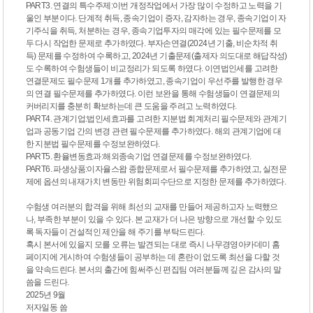
PART3. 연결의 특수주제:이번 개정작업에서 가장 많이 수정하고 노력을 기
울인 부분이다. 단계적 취득, 종속기업이 증자, 감자하는 경우, 종속기업이 자
기주식을 취득, 처분하는 경우, 종속기업투자의 매각에 있는 필수문제를 모
두 다시 작업한 문제로 추가하였다. 부자손연결(2024년 기출, 비순차적 취
득) 문제를 수정하여 수록하고, 2024년 기출문제(출제자 의도대로 해답작성)
도 수록하여 수험생들이 비교정리가 되도록 하였다. 이연법인세를 고려한
연결문제도 필수문제 1개를 추가하였고, 종속기업이 우선주를 발행한 경우
의 연결 필수문제를 추가하였다. 이런 보완을 통해 수험생들이 연결문제의
커버리지를 충분히 확보하는데 큰 도움을 주려고 노력하였다.
PART4. 관계기업:법인세효과를 고려한 지분법 회계처리 필수문제와 관계기
업과 공동기업 간의 변경 관련 필수문제를 추가하였다. 해외 관계기업에 대
한 지분법 필수문제를 수정보완하였다.
PART5. 환율변동효과:해외종속기업 연결문제를 수정보완하였다.
PART6. 파생상품:이자율스왑 종합문제로서 필수문제를 추가하였고, 실전문
제에 옵션의 내재가치 변동만 위험회피수단으로 지정한 문제를 추가하였다.
수험생 여러분의 합격을 위해 최선의 교재를 만들어 제공하고자 노력했으
나, 부족한 부분이 있을 수 있다. 본 교재가 더 나은 방향으로 개선할 수 있도
록 독자들이 건설적인 제안을 해 주기를 부탁드린다.
혹시 본서에 있을지 모를 오류는 발견되는 대로 즉시 나무경영아카데미 홈
페이지에 게시하여 수험생들이 공부하는 데 혼란이 없도록 최선을 다할 것
을 약속드린다. 본서의 출간에 힘써주신 편집팀 여러분들께 깊은 감사의 말
씀을 드린다.
2025년 9월
저자일동 씀