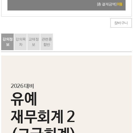
[총 결제금액]
0
원
장바구니
강의정
강의목
교재정
관련종
보
차
보
합반
2026 대비
유예
재무회계 2