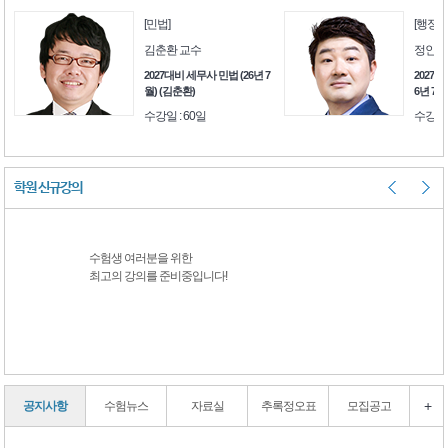
[민법]
[행정소
김춘환 교수
정인환
습Ⅰ
2027대비 세무사 민법 (26년 7
2027
월) (김춘환)
6년 7월
수강일 : 60일
수강일 
학원 신규강의
수험생 여러분을 위한
수험생 여러분을 
최고의 강의를 준비중입니다!
최고의 강의를 준
+
공지사항
수험뉴스
자료실
추록정오표
모집공고