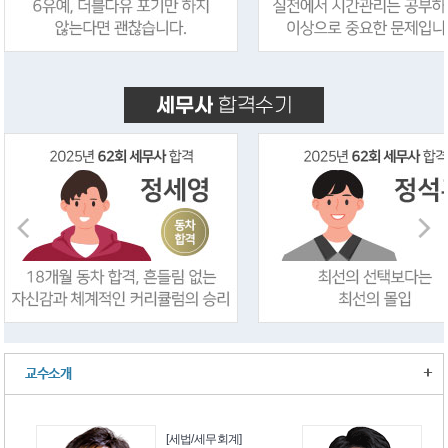
+
교수소개
계]
[재무회계]