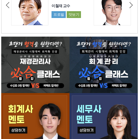
수
박진수 교수
맛보기
프로필
맛보기