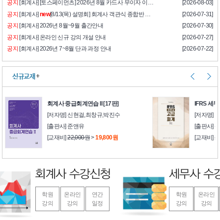
공지
[회계사] [토스페이먼츠] 2026년 8월 카드사 무이자 이벤트
[2026-08-03]
공지
[회계사]
new
[8/13(목) 설명회] 회계사 객관식 종합반 설명회 안내
[2026-07-31]
공지
[회계사] 2026년 8월~9월 출간안내
[2026-07-30]
공지
[회계사] 온라인 신규 강의 개설 안내
[2026-07-27]
공지
[회계사] 2026년 7~8월 단과 과정 안내
[2026-07-22]
신규교재
+
회계사 중급회계연습 II [17판]
IFRS 세
[저자명] 신현걸,최창규,박진수
[저자명] 
[출판사] 준앤유
[출판사]
[교재비]
22,000원
>
19,800원
[교재비]
2
학원
온라인
연간
학원
온라인
강의
강의
일정
강의
강의