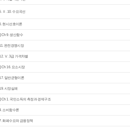
5. Ⅱ. 10. 수요곡선
 6. 현시선호이론
회] Ch 9. 생산함수
 11. 완전경쟁시장
 12. Ⅴ. 3급 가격차별
회] Ch 16. 요소시장
 17. 일반균형이론
 19. 시장실패
회] Ch 1. 국민소득의 측정과 경제구조
 4. 소비함수론
 7. 화폐수요와 금융정책