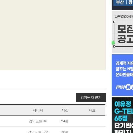
강의목차 받기
페이지
시간
자료
강의노트 3P
54분
강의노트 17P
38분