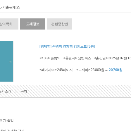
25 기출문제 25
강의목차
교재정보
관련종합반
[경제학] 손병익 경제학 강의노트 [5판]
<저자> 손병익
<출판사> 샘앤북스
<출간일> 2025년 07월 1
<페이지수> 248페이지
<교재비>
23,000원
→
20,700원
도서소개
|
목차
학과 졸업