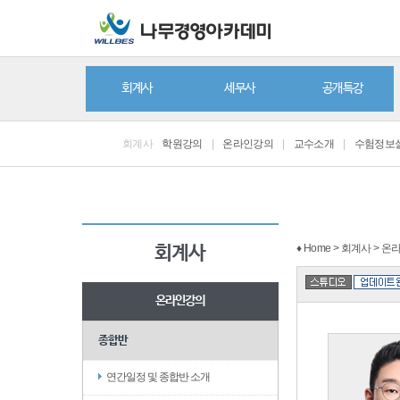
회계사
세무사
공개특강
회계사
학원강의
|
온라인강의
|
교수소개
|
수험정보
♦ Home > 회계사 > 
회계사
온라인강의
종합반
연간일정 및 종합반 소개