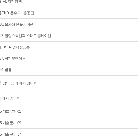
 8. Ⅵ. 재정정책
] Ch 9. 총수요 - 총공급
 10. 물가와 인플레이션
 12. 필립스곡선과 스태그플레이션
회] Ch 16. 경제성장론
 17. 국제무역이론
 19. 환율
충 강의] 정리 미시 경제학
 거시 경제학
25 기출문제 01
25 기출문제 09
25 기출문제 17