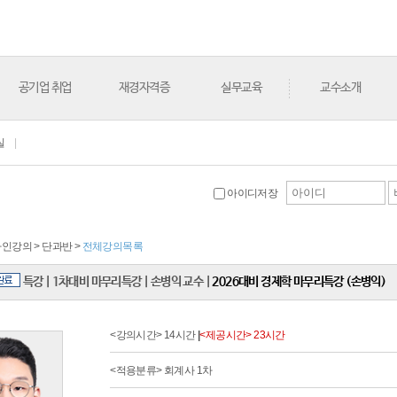
공기업 취업
재경자격증
실무교육
교수소개
실
|
아이디저장
온라인강의 > 단과반 >
전체강의목록
특강
|
1차대비 마무리특강
|
손병익 교수
|
2026대비 경제학 마무리특강 (손병익)
<강의시간> 14시간
|
<제공시간> 23시간
<적용분류> 회계사 1차