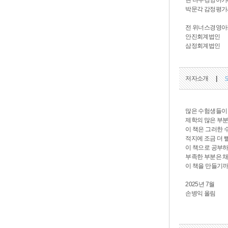
현 나무경영아카
박문각 감정평가
전 위너스경영아
안진회계법인
삼정회계법인
저자소개
|
많은 수험생들이
제학의 많은 부분
이 책은 그러한 
적지에 조금 더 
이 책으로 공부하면
부족한 부분은 채
이 책을 만들기까
2025년 7월
손병익 올림