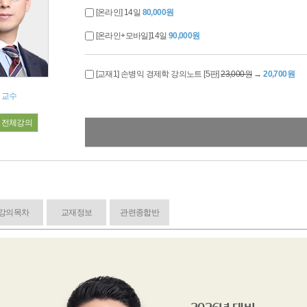
[온라인] 14일
80,000원
[온라인+모바일]14일
90,000원
[교재1] 손병익 경제학 강의노트 [5판]
23,000원
→
20,700원
 교수
전체강의
강의목차
교재정보
관련종합반