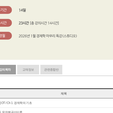
공기간
14일
공시간
23시간
[총 강의시간 14시간]
영월
2026년 1월 경제학 마무리 특강(스튜디오)
강의목차
교재정보
관련종합반
제목
] OT / Ch 1. 경제학의 기초
 5. 무차별곡선이론