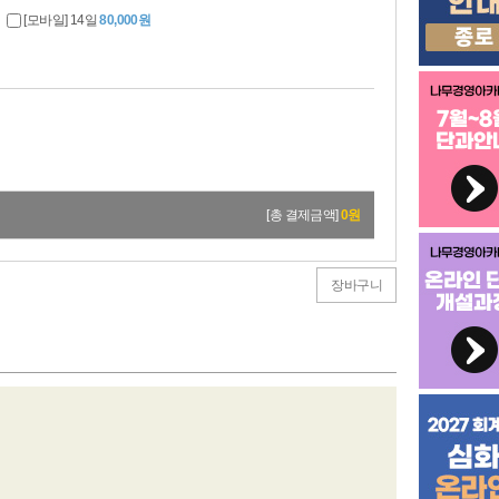
[모바일] 14일
80,000원
[총 결제금액]
0
원
장바구니