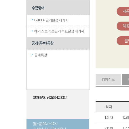
수험영어
제
G-TELP 단기완성 패키지
제
해커스 토익 초단기 목표달성 패키지
촬
공개(무료)특강
공개특강
강의정보
교재문의 : 02)6942-3314
회차
1회차
[1회
[월~금] 09시~17시
2회차
Ch
※ 점심시간 : 12시~13시