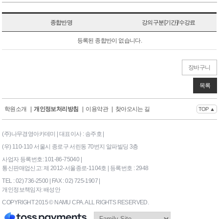
종합반명
강의구분[기간]/수강료
등록된 종합반이 없습니다.
장바구니
목록
학원소개
|
개인정보처리방침
|
이용약관
|
찾아오시는 길
TOP ▲
(주)나무경영아카데미 | 대표이사 : 송주호 |
(우) 110-110 서울시 종로구 서린동 70번지 알파빌딩 3층
사업자 등록번호: 101-86-75040 |
통신판매업신고: 제 2012-서울종로-1104호 | 등록번호 : 2948
TEL : 02) 736-2500 | FAX : 02) 725-1907 |
개인정보책임자: 배성안
COPYRIGHT 2015 © NAMU CPA. ALL RIGHTS RESERVED.
169|End Timer : 0.21875