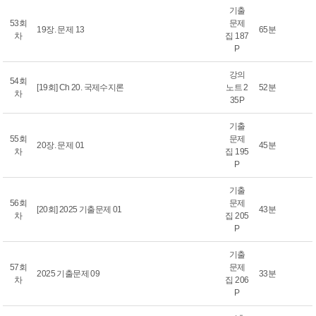
기출
53회
문제
19장. 문제 13
65분
차
집 187
P
강의
54회
[19회] Ch 20. 국제수지론
노트 2
52분
차
35P
기출
55회
문제
20장. 문제 01
45분
차
집 195
P
기출
56회
문제
[20회] 2025 기출문제 01
43분
차
집 205
P
기출
57회
문제
2025 기출문제 09
33분
차
집 206
P