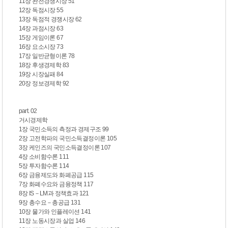
11장 완전경쟁시장 51
12장 독점시장 55
13장 독점적 경쟁시장 62
14장 과점시장 63
15장 게임이론 67
16장 요소시장 73
17장 일반균형이론 78
18장 후생경제학 83
19장 시장실패 84
20장 정보경제학 92
part. 02
거시경제학
1장 국민소득의 측정과 경제구조 99
2장 고전학파의 국민소득결정이론 105
3장 케인즈의 국민소득결정이론 107
4장 소비함수론 111
5장 투자함수론 114
6장 금융제도와 화폐공급 115
7장 화폐수요와 금융정책 117
8장 IS－LM과 정책효과 121
9장 총수요－총공급 131
10장 물가와 인플레이션 141
11장 노동시장과 실업 146