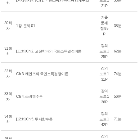
[거시경제학] Ch 1. 국민소득의 측정과 경제구조
노트 1
53분
차
21P
기출
30회
문제
1장. 문제 01
38분
차
집 99
P
강의
31회
[11회] Ch 2. 고전학파의 국민소득결정이론
노트 1
62분
차
25P
강의
32회
Ch 3. 케인즈의 국민소득결정이론
노트 1
74분
차
31P
강의
33회
Ch 4. 소비함수론
노트 1
56분
차
36P
강의
34회
[12회] Ch 5. 투자함수론
노트 1
71분
차
42P
강의