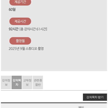
제공기간
60일
제공시간
92시간
[총 강의시간 61시간]
촬영월
2025년 9월 스튜디오 촬영
강의정
강의목
교재정
관련종
보
차
보
합반
강의목차 받기
페이