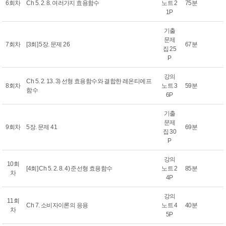
6회차
Ch 5. 2. 8. 여러가지 효용함수
노트 2
75분
1P
기출
문제
7회차
[3회] 5장. 문제 26
67분
집 25
P
강의
Ch 5. 2. 13. 3) 선형 효용함수와 결합한 레온티에프
8회차
노트 3
59분
함수
6P
기출
문제
9회차
5장. 문제 41
69분
집 30
P
강의
10회
[4회] Ch 5. 2. 8. 4) 준선형 효용함수
노트 2
85분
차
4P
강의
11회
Ch 7. 소비자이론의 응용
노트 4
40분
차
5P