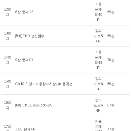
기출
12회
문제
6장. 문제 13
69분
차
집 40
P
강의
13회
[5회] Ch 9. 생산함수
노트 5
69분
차
0P
기출
14회
문제
9장. 문제 01
70분
차
집 43
P
강의
15회
Ch 10. 3. 장기비용함수 & 장기비용곡선
노트 6
59분
차
1P
강의
16회
[6회] Ch 11. 완전경쟁시장
노트 6
67분
차
4P
기출
17회
문제
11장. 문제 06
77분