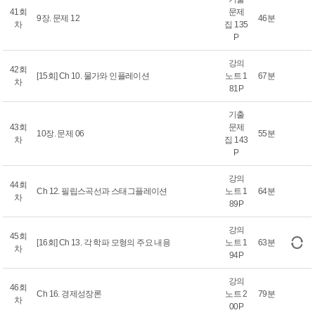
41회
문제
9장. 문제 12
46분
차
집 135
P
강의
42회
[15회] Ch 10. 물가와 인플레이션
노트 1
67분
차
81P
기출
43회
문제
10장. 문제 06
55분
차
집 143
P
강의
44회
Ch 12. 필립스곡선과 스태그플레이션
노트 1
64분
차
89P
강의
45회
[16회] Ch 13. 각 학파 모형의 주요 내용
노트 1
63분
차
94P
강의
46회
Ch 16. 경제성장론
노트 2
79분
차
00P