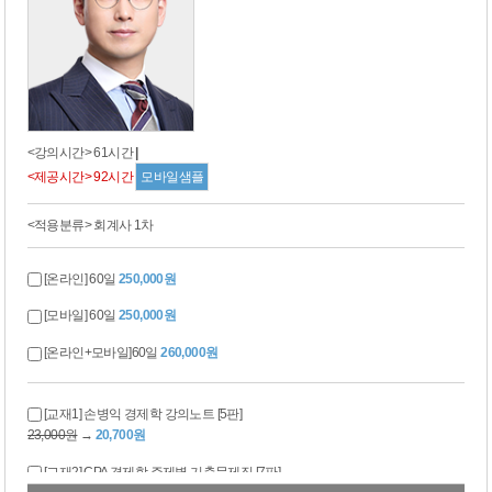
<강의시간> 61시간
|
<제공시간> 92시간
모바일샘플
<적용분류> 회계사 1차
[온라인] 60일
250,000원
[모바일] 60일
250,000원
[온라인+모바일]60일
260,000원
[교재1] 손병익 경제학 강의노트 [5판]
23,000원
→
20,700원
[교재2] CPA 경제학 주제별 기출문제집 [7판]