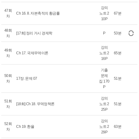
강의
47회
Ch 16. 8. 자본축적의 황금률
노트 2
67분
차
10P
48회
[17회] 정리 거시 경제학
P
53분
차
강의
49회
Ch 17. 국제무역이론
노트 2
65분
차
16P
기출
50회
문제
17장. 문제 07
51분
차
집 170
P
강의
51회
[18회] Ch 18. 무역정책론
노트 2
51분
차
25P
강의
52회
Ch 19. 환율
노트 2
63분
차
29P