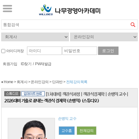
아이디저장
회원가입
ID찾기
/
PW재발급
♦ Home > 회계사 > 온라인강의 > 단과반 >
전체강의목록
[1차대비] 객관식과정
|
객관식경제학
|
손병익 교수
|
2026대비 기출로 끝내는 객관식 경제학 (손병익) (스튜디오)
손병익 교수
교수홈
전체강의