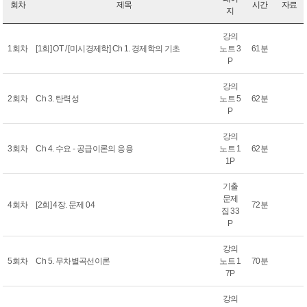
회차
제목
시간
자료
지
강의
1회차
[1회] OT / [미시경제학] Ch 1. 경제학의 기초
노트 3
61분
P
강의
2회차
Ch 3. 탄력성
노트 5
62분
P
강의
3회차
Ch 4. 수요 - 공급이론의 응용
노트 1
62분
1P
기출
문제
4회차
[2회] 4장. 문제 04
72분
집 33
P
강의
5회차
Ch 5. 무차별곡선이론
노트 1
70분
7P
강의