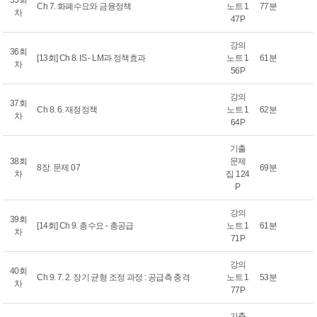
35회
Ch 7. 화폐수요와 금융정책
노트 1
77분
차
47P
강의
36회
[13회] Ch 8. IS - LM과 정책효과
노트 1
61분
차
56P
강의
37회
Ch 8. 6. 재정정책
노트 1
62분
차
64P
기출
38회
문제
8장. 문제 07
69분
차
집 124
P
강의
39회
[14회] Ch 9. 총수요 - 총공급
노트 1
61분
차
71P
강의
40회
Ch 9. 7. 2. 장기 균형 조정 과정 : 공급측 충격
노트 1
53분
차
77P
기출