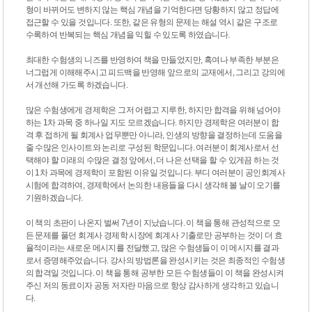
형이 바뀌어도 변하지 않는 핵심 개념을 기억한다면 당황하지 않고 정답에
접근할 수 있을 것입니다. 또한, 같은 유형의 문제는 해설 역시 같은 구조로
수록하여 반복되는 핵심 개념을 익힐 수 있도록 하였습니다.
최대한 수험생의 니즈를 반영하여 책을 만들었지만, 혹여나 부족한 부분은
너그럽게 이해해주시고 피드백을 반영해 앞으로의 교재에서, 그리고 강의에
서 개선해 가도록 하겠습니다.
많은 수험생에게 경제학은 그저 어렵고 지루한, 하지만 합격을 위해 넘어야
하는 1차 과목 중 하나일 지도 모르겠습니다. 하지만 경제학은 여러분이 합
격 후 접하게 될 회계사 업무뿐만 아니라, 인생의 방향을 결정하는데 도움을
줄 수많은 인사이트와 논리로 구성된 학문입니다. 여러분이 회계사로서 선
택해야 할 미래의 수많은 결정 앞에서, 더 나은 선택을 할 수 있게끔 하는 것
이 1차 과목에 경제학이 포함된 이유일 것입니다. 부디 여러분이 공인회계사
시험에 합격하여, 경제학에서 논의한 내용들을 다시 생각해 볼 날이 오기를
기원하겠습니다.
이 책의 초판이 나온지 벌써 7년이 지났습니다. 이 책을 통해 관성적으로 모
든 문제를 풀던 회계사 경제학 시장에 회계사 기출로만 공부하는 것이 더 효
율적이라는 새로운 메시지를 전달했고, 많은 수험생들이 이 메시지를 결과
로서 증명해주었습니다. 강사의 방법론을 완성시키는 것은 최종적인 수험생
의 합격일 것입니다. 이 책을 통해 공부한 모든 수험생들이 이 책을 완성시켜
주신 저의 동료이자 공동 저자란 마음으로 항상 감사하게 생각하고 있습니
다.