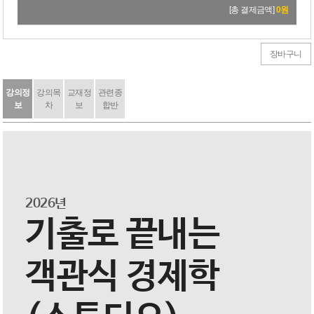
27,000원
→
24,300원
[총 결제금액]
0
원
장바구니
강의정
강의목
교재정
관련종
보
차
보
합반
2026년
기출로 끝내는
객관식 경제학