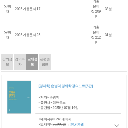
기출
58회
문제
2025 기출문제 17
33분
차
집 209
P
기출
59회
문제
2025 기출문제 25
31분
차
집 212
P
강의정
강의목
교재정
관련종
보
차
보
합반
[경제학] 손병익 경제학 강의노트 [5판]
<저자> 손병익
<출판사> 샘앤북스
<출간일> 2025년 07월 16일
<페이지수> 248페이지
<교재비>
23,000원
→
20,700원