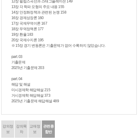
12장 필립스곡선과 스태그플레이션 149
13장 각 학파 모형의 주요 내용 155
14장 안정화정책과 관련된 논쟁 158
16장 경제성장론 160
17장 국제무역이론 167
18장 무역정책론 177
19장 환율 183
20장 국제수지론 195
※ 15장 경기 변동론은 기출문제가 없어 수록하지 않았습니다.
part. 03
기출문제
2025년 기출문제 203
part. 04
해답 및 해설
미시경제학 해답해설 215
거시경제학 해답해설 373
2025년 기출문제 해답해설 489
강의정
강의목
교재정
관련종
보
차
보
합반