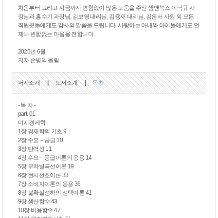
처음부터 그리고 지금까지 변함없이 많은 도움을 주신 샘앤북스 이낙규 사
장님과 홍수기 과장님, 김보영 대리님, 김용재 대리님, 김은서 사원 외 모든
직원분들에게도 감사의 말씀을 드립니다. 사랑하는 아내와 아이들에게도 언
제나 변함없는 마음을 전합니다.
2025년 6월
저자 손병익 올림
저자소개
|
도서소개
|
목차
- 목 차 -
part. 01
미시경제학
1장 경제학의 기초 9
2장 수요－공급 10
3장 탄력성 11
4장 수요―공급이론의 응용 14
5장 무차별곡선이론 19
6장 현시선호이론 33
7장 소비자이론의 응용 36
8장 불확실성하의 선택이론 41
9장 생산함수 43
10장 비용함수 47