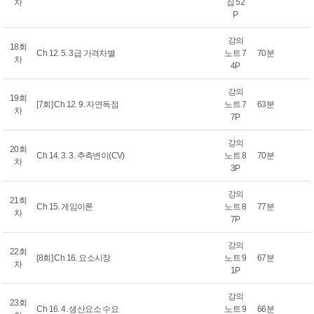
차
집 52
P
강의
18회
Ch 12. 5. 3급 가격차별
노트 7
70분
차
4P
강의
19회
[7회] Ch 12. 9. 자연독점
노트 7
63분
차
7P
강의
20회
Ch 14. 3. 3. 추측변이(CV)
노트 8
70분
차
3P
강의
21회
Ch 15. 게임이론
노트 8
77분
차
7P
강의
22회
[8회] Ch 16. 요소시장
노트 9
67분
차
1P
강의
23회
Ch 16. 4. 생산요소 수요
노트 9
66분