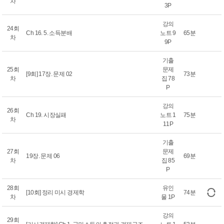
차
3P
강의
24회
Ch 16. 5. 소득분배
노트 9
65분
차
9P
기출
25회
문제
[9회] 17장. 문제 02
73분
차
집 78
P
강의
26회
Ch 19. 시장실패
노트 1
75분
차
11P
기출
27회
문제
19장. 문제 06
69분
차
집 85
P
28회
유인
[10회] 정리 미시 경제학
74분
차
물 1P
강의
29회