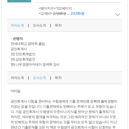
<페이지수> 512페이지
<교재비>
27,000원
→
24,300원
저자소개
|
도서소개
|
목차
- 손병익
연세대학교 경제학 졸업
공인회계사
전) 안진회계법인
전) 삼정회계법인
현) 나무경영아카데미 경제학 강사
저자소개
|
도서소개
|
목차
머리말
공인회계사 시험을 준비하는 수험생에게 기출 문제만큼 정확한 출제경향의
지표는 없을 것입니다. 기출문제에는 반복되는 주제가 있고, 유형이 있습니
다. 가끔 공인회계사 수험생의 수준이나 지식을 벗어난 문제가 출제되기도
하지만, 여러분의 합격을 좌우하는 것은 그런 예외적인 문제가 아니라 꾸준
히 반복되는 주제와 유형의 문제라는 것을 우리는 모두 알고 있습니다. 지난
16년간 기출문제를 모은 이 책은 수험생이 공인회계사 시험이 선호하는 주