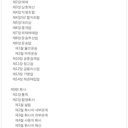
제2장 매매
제3장 상호계산
제4장 익명조합
제4장의2 합자조합
제5장 대리상
제6장 중개업
제7장 위탁매매업
제8장 운송주선업
제9장 운송업
제1절 물건운송
제2절 여객운송
제10장 공중접객업
제11장 창고업
제12장 금융리스업
제13장 가맹업
제14장 채권매입업
제3편 회사
제1장 통칙
제2장 합명회사
제1절 설립
제2절 회사의 내부관계
제3절 회사의 외부관계
제4절 사원의 퇴사
제5절 회사의 해산