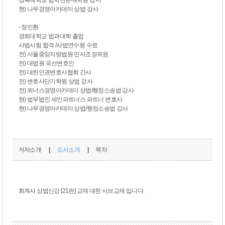
현) 나무경영아카데미 상법 강사
- 정인환
경희대학교 법과대학 졸업
사법시험 합격 /사법연수원 수료
전) 서울중앙지방법원 민사조정위원
전) 대법원 국선변호인
전) 대한인권변호사협회 간사
전) 변호사단기학원 상법 강사
전) 위너스경영아카데미 상법/행정소송법 강사
현) 법무법인 세인파트너스 파트너 변호사
현) 나무경영아카데미 상법/행정소송법 강사
저자소개
|
도서소개
|
목차
회계사 상법신강 [21판] 교재 대한 서브교재 입니다.