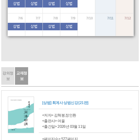
상법
상법
상법
상법
7/6
7/7
7/8
7/9
7/10
7/11
7/12
상법
상법
상법
상법
강의정
교재정
보
보
[상법] 회계사 상법신강 [21판]
<저자> 김혁붕,정인환
<출판사> 여울
<출간일> 2026년 03월 11일
<페이지수> 577페이지