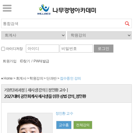
아이디저장
회원가입
ID찾기
/
PW재발급
♦ Home > 회계사 > 학원강의 > 단과반 >
접수중인 강의
기본단과과정
|
재시생 강의
|
정인환 교수
|
2027대비 공인회계사 재시생을 위한 상법 강의_정인환
정인환 교수
교수홈
전체강의