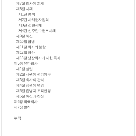
제7절 회사의 회계
제8절 사채
제1관 통칙
제2관 사채권자집회
제3관 전환사채
제4관 신주인수권부사채
제9절 해산
제10절 합병
제11절 회사의 분할
제12절 청산
제13절 상장회사에 대한 특례
제5장 유한회사
제1절 설립
제2절 사원의 권리의무
제3절 회사의 관리
제4절 정관의 변경
제5절 합병과 조직변경
제6절 해산과 청산
제6장 외국회사
제7장 벌칙
부칙