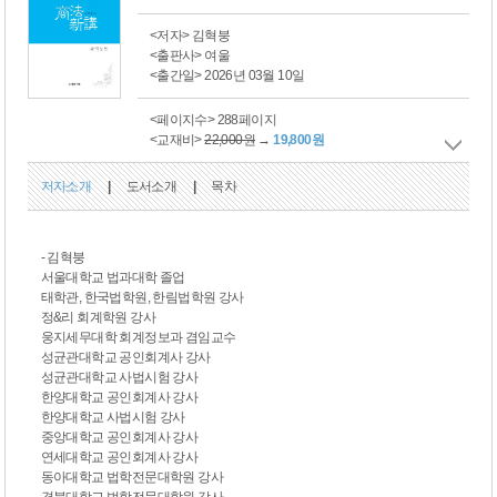
<저자> 김혁붕
<출판사> 여울
<출간일> 2026년 03월 10일
<페이지수> 288페이지
<교재비>
22,000원
→
19,800원
저자소개
|
도서소개
|
목차
- 김혁붕
서울대학교 법과대학 졸업
태학관, 한국법학원, 한림법학원 강사
정&리 회계학원 강사
웅지세무대학 회계정보과 겸임교수
성균관대학교 공인회계사 강사
성균관대학교 사법시험 강사
한양대학교 공인회계사 강사
한양대학교 사법시험 강사
중앙대학교 공인회계사 강사
연세대학교 공인회계사 강사
동아대학교 법학전문대학원 강사
경북대학교 법학전문대학원 강사