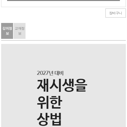
[교재3] (공인회계사 세무사 시험대비) 상법전 [3판]
8,000원
→
7,200원
장바구니
강의정
교재정
보
보
2027년 대비
재시생을
위한
상법