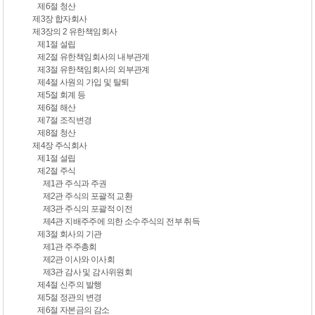
제6절 청산
제3장 합자회사
제3장의 2 유한책임회사
제1절 설립
제2절 유한책임회사의 내부관계
제3절 유한책임회사의 외부관계
제4절 사원의 가입 및 탈퇴
제5절 회계 등
제6절 해산
제7절 조직변경
제8절 청산
제4장 주식회사
제1절 설립
제2절 주식
제1관 주식과 주권
제2관 주식의 포괄적 교환
제3관 주식의 포괄적 이전
제4관 지배주주에 의한 소수주식의 전부 취득
제3절 회사의 기관
제1관 주주총회
제2관 이사와 이사회
제3관 감사 및 감사위원회
제4절 신주의 발행
제5절 정관의 변경
제6절 자본금의 감소