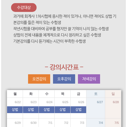
수강대상
과거에 회계사 1차시험에 응시한 적이 있거나, 아니면 적어도 상법 기
본강의를 들은 적이 있는 수험생
작년시험을 대비하여 공부를 했지만 잘 기억이 나지 않는 수험생
상법의 전체 내용을 체계적으로 다시 정리하고 싶은 수험생
기본강의를 다시 듣기에는 시간이 부족한 수험생
- 강의시간표 -
오전강의
오후강의
저녁강의
월
화
수
목
금
토
일
6/22
6/23
6/24
6/25
6/26
6/27
6/28
상법
상법
상법
상법
상법
6/29
6/30
7/1
7/2
7/3
7/4
7/5