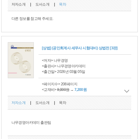
저자소개
|
도서소개
|
목차
다른 정보를 참고해 주세요.
[상법] (공인회계사 세무사 시험대비) 상법전 [3판]
<저자> 나무경영
<출판사> 나무경영아카데미
<출간일> 2026년 03월 05일
<페이지수> 208페이지
<교재비>
8,000원
→
7,200원
저자소개
|
도서소개
|
목차
나무경영아카데미 출판팀