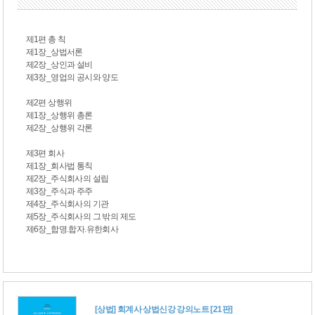
제1편 총 칙
제1장_상법서론
제2장_상인과 설비
제3장_영업의 공시와 양도
제2편 상행위
제1장_상행위 총론
제2장_상행위 각론
제3편 회사
제1장_회사법 통칙
제2장_주식회사의 설립
제3장_주식과 주주
제4장_주식회사의 기관
제5장_주식회사의 그 밖의 제도
제6장_합명.합자.유한회사
[상법] 회계사 상법신강 강의노트 [21판]