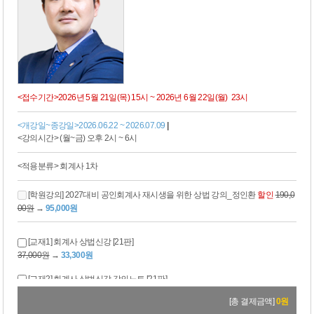
<접수기간>2026년 5월 21일(목) 15시 ~ 2026년 6월 22일(월) 23시
<개강일~종강일>2026.06.22 ~ 2026.07.09
|
<강의시간> (월~금) 오후 2시 ~ 6시
<적용분류> 회계사 1차
[학원강의] 2027대비 공인회계사 재시생을 위한 상법 강의_정인환
할인
190,0
00원
→
95,000원
[교재1] 회계사 상법신강 [21판]
37,000원
→
33,300원
[교재2] 회계사 상법신강 강의노트 [21판]
22,000원
→
19,800원
[총 결제금액]
0
원