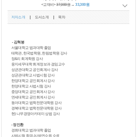
<교재비>
37,000원
→
33,300원
저자소개
|
도서소개
|
목차
- 김혁붕
서울대학교 법과대학 졸업
태학관, 한국법학원, 한림법학원 강사
정&리 회계학원 강사
웅지세무대학 회계정보과 겸임교수
성균관대학교 공인회계사 강사
성균관대학교 사법시험 강사
한양대학교 공인회계사 강사
한양대학교 사법시험 강사
중앙대학교 공인회계사 강사
연세대학교 공인회계사 강사
동아대학교 법학전문대학원 강사
경북대학교 법학전문대학원 강사
현) 나무경영아카데미 상법 강사
- 정인환
경희대학교 법과대학 졸업
사법시험 합격 /사법연수원 수료