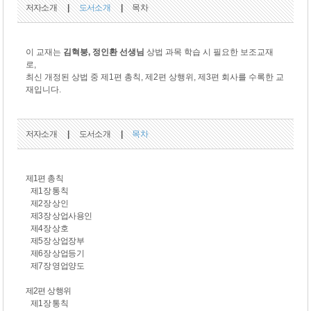
저자소개
|
도서소개
|
목차
이 교재는
김혁붕, 정인환 선생님
상법 과목 학습 시 필요한 보조교재
로
,
최신 개정된 상법
중
제
1
편 총칙
,
제
2
편 상행위
,
제
3
편 회사를 수록한 교
재입니다
.
저자소개
|
도서소개
|
목차
제1편 총칙
제1장 통칙
제2장 상인
제3장 상업사용인
제4장 상호
제5장 상업장부
제6장 상업등기
제7장 영업양도
제2편 상행위
제1장 통칙