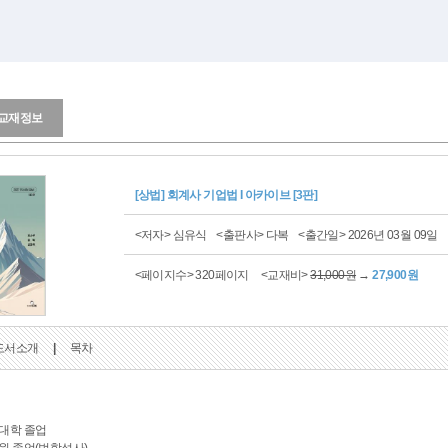
교재정보
[상법] 회계사 기업법 I 아카이브 [3판]
<저자> 심유식
<출판사> 다복
<출간일> 2026년 03월 09일
<페이지수> 320페이지
<교재비>
31,000원
→
27,900원
도서소개
|
목차
대학 졸업