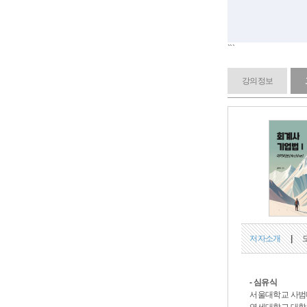
```
강의정보
저자소개
|
- 심유식
서울대학교 사범