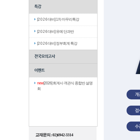
특강
[2 0 2 6 대비] 1차 마무리특강
[2 0 2 6 대비] 유예 단과반
[2 0 2 6 대비] 정부회계 특강
전국모의고사
이벤트
new
[2026] 회계사 객관식 종합반 설명
회
개
접
수
교재문의 : 02)6942-3314