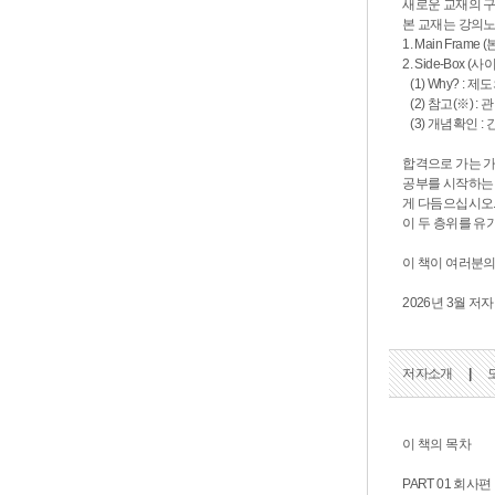
새로운 교재의 
본 교재는 강의노
1. Main Fr
2. Side-Bo
(1) Why? 
(2) 참고(※)
(3) 개념확인 
합격으로 가는 가
공부를 시작하는
게 다듬으십시오
이 두 층위를 유
이 책이 여러분의
2026년 3월 저자
저자소개
|
이 책의 목차
PART 01 회사편