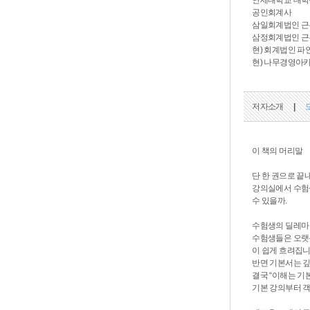
연세대학교 대학
공인회계사
삼일회계법인 근
삼정회계법인 근
현) 회계법인 파
현) 나무경영아카
저자소개
|
이 책의 머리말
단 한 권으로 끝
강의실에서 수험생
수 있을까.
수험생의 딜레마 :
수험생들은 오랫동
이 쉽게 흐려집니
반면 기본서는 깊
결국 “이해는 기
기본 강의부터 객