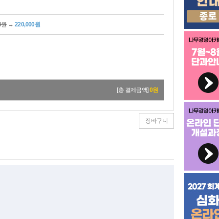
00원
→
220,000원
[총 결제금액]
0
원
장바구니