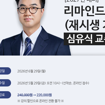
리마인드 
(재시생
심유식 교
강일
2026년 6월 29일(월)
수일
2026년 5월 29일(금) 오전 10시~(선착순, 온라인 접수)
강료
240,000
원 → 220,000원
※ 강의 할인으로 온라인 전환 불가 ※