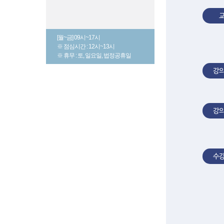
[월~금] 09시~17시
※ 점심시간 : 12시~13시
※ 휴무 : 토, 일요일, 법정공휴일
강
강
수