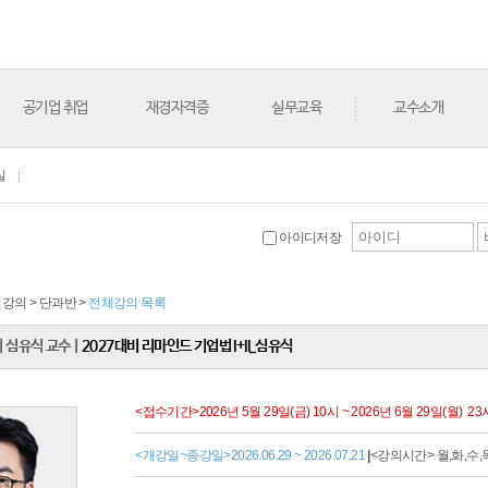
공기업 취업
재경자격증
실무교육
교수소개
실
|
아이디저장
학원강의 > 단과반 >
전체강의 목록
|
심유식 교수
|
2027대비 리마인드 기업법 I+II_심유식
<접수기간>2026년 5월 29일(금) 10시 ~ 2026년 6월 29일(월) 23
<개강일~종강일>2026.06.29 ~ 2026.07.21
|
<강의시간> 월,화,수,목