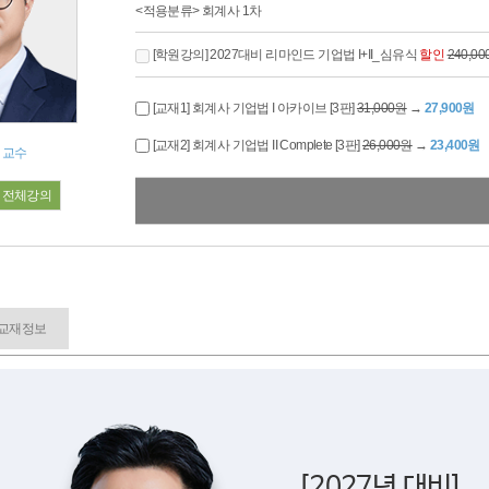
<적용분류> 회계사 1차
[학원강의] 2027대비 리마인드 기업법 I+II_심유식
할인
240,0
[교재1] 회계사 기업법 I 아카이브 [3판]
31,000원
→
27,900원
[교재2] 회계사 기업법 II Complete [3판]
26,000원
→
23,400원
 교수
전체강의
교재정보
[2027년 대비]