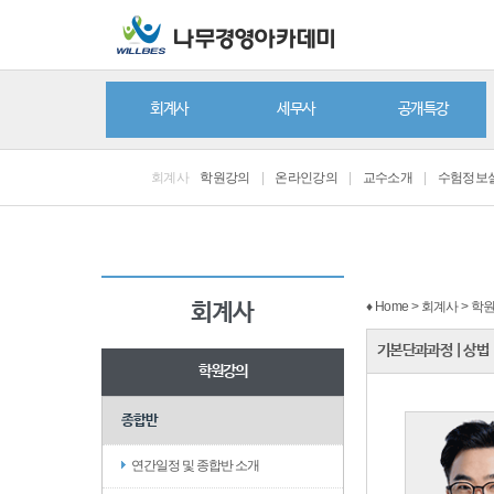
회계사
세무사
공개특강
회계사
학원강의
|
온라인강의
|
교수소개
|
수험정보
♦ Home > 회계사 > 
회계사
기본단과과정
|
상법
학원강의
종합반
연간일정 및 종합반 소개