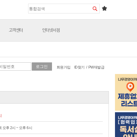
고객센터
인터넷서점
회원가입
ID찾기
/
PW재발급
시
 오후 2시 ~ 오후 6시