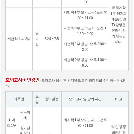
1:00
※ 회계학
세법학 1부 모의고사 : 오전 9:
1부 원가회
30 ~ 11:00
계(홍상연
T) 강평은
세법학 2부 모의고사 : 오전 1
온라인 강
일
1:30 ~ 1:00
의 제공입
세법학 1부, 2부
요
5/24 ~ 7/5
니다.
세법학 1부 강평 : 오후 2:00 ~
일
3:50
세법학 2부 강평 : 오후 4:00 ~
6:00
모의고사 + 인강반
(모의고사 응시 후 인터넷으로 강평강의를 수강하는 반입니
다.)
요
과목명
강의일정
모의고사 및 강의 시간
비고
일
재무회
계
회계
회계학 1부 모의고사 : 오전 9:
학 1부
30 ~ 11:00
※ 인강 종
원가관
합반의 경
리회계