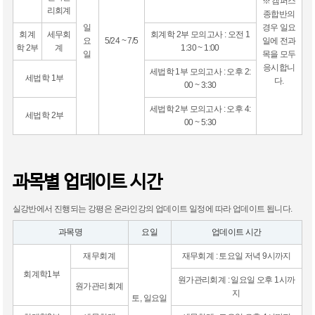
※ 캠퍼스
리회계
종합반의
일
경우 일요
회계
세무회
회계학 2부 모의고사 : 오전 1
요
5/24 ~ 7/5
일에 전과
학 2부
계
1:30 ~ 1:00
일
목을 모두
응시합니
세법학 1부 모의고사 : 오후 2:
세법학 1부
다.
00 ~ 3:30
세법학 2부 모의고사 : 오후 4:
세법학 2부
00 ~ 5:30
과목별 업데이트 시간
실강반에서 진행되는 강평은 온라인강의 업데이트 일정에 따라 업데이트 됩니다.
과목명
요일
업데이트 시간
재무회계
재무회계 : 토요일 저녁 9시까지
회계학1부
원가관리회계 : 일요일 오후 1시까
원가관리회계
지
토, 일요일