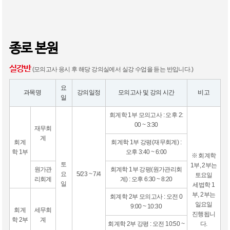
종로 본원
실강반
(모의고사 응시 후 해당 강의실에서 실강 수업을 듣는 반입니다.)
요
과목명
강의일정
모의고사 및 강의 시간
비고
일
회계학 1부 모의고사 : 오후 2:
00 ~ 3:30
재무회
계
회계
회계학 1부 강평(재무회계) :
학 1부
오후 3:40 ~ 6:00
※ 회계학
토
1부, 2부는
원가관
회계학 1부 강평(원가관리회
요
5/23 ~ 7/4
토요일
리회계
계) : 오후 6:30 ~ 8:20
일
세법학 1
부, 2부는
회계학 2부 모의고사 : 오전 0
일요일
9:00 ~ 10:30
회계
세무회
진행됩니
학 2부
계
회계학 2부 강평 : 오전 10:50 ~
다.