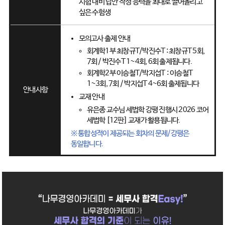
시험 대비 답안 작성 능력을 최대로 끌어올리고
싶은 수험생
모의고사 출제 안내
회계학1부 최창규T/박진수T : 최창규T 5회,
7회 / 박진수T 1~4회, 6회 출제됩니다.
회계학2부 이승철T/박지섭T : 이승철T
1~3회, 7회 / 박지섭T 4~6회 출제됩니다
안내사항
교재 안내
유은종 교수님 세법학 강평 진행시 2026 코어
세법학 [12판] 교재가 활용됩니다.
※ 통합성적이 제공되는 회차의 문제/강평은
동일합니다.