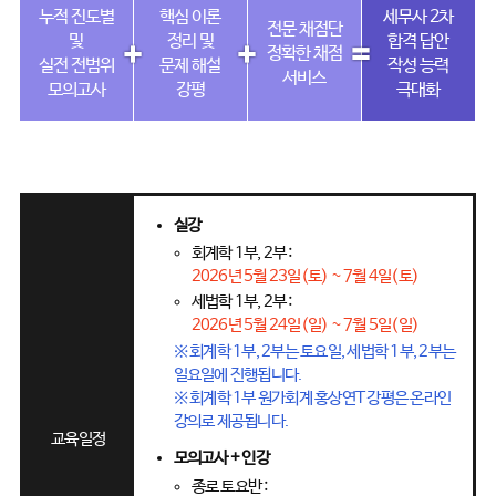
누적 진도별
핵심 이론
세무사 2차
전문 채점단
및
정리 및
합격 답안
정확한 채점
실전 전범위
문제 해설
작성 능력
서비스
모의고사
강평
극대화
실강
회계학 1부, 2부 :
2026년 5월 23일(토) ~ 7월 4일(토)
세법학 1부, 2부 :
2026년 5월 24일(일) ~ 7월 5일(일)
※ 회계학 1부, 2부는 토요일, 세법학 1부, 2부는
일요일에 진행됩니다.
※ 회계학 1부 원가회계 홍상연T 강평은 온라인
강의로 제공됩니다.
교육일정
모의고사 + 인강
종로 토요반 :