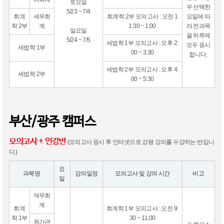
토요일
우 선택한
5/23 ~ 7/4
회계
세무회
회계학 2부 모의고사 : 오전 1
요일에 따
학 2부
계
1:30 ~ 1:00
라 전과목
일요일
을 하루에
5/24 ~ 7/5
세법학 1부 모의고사 : 오후 2:
모두 응시
세법학 1부
00 ~ 3:30
합니다.
세법학 2부 모의고사 : 오후 4:
세법학 2부
00 ~ 5:30
부산/광주 캠퍼스
모의고사 + 인강반
(모의고사 응시 후 인터넷으로 강평 강의를 수강하는 반입니
다.)
요
과목명
강의일정
모의고사 및 강의 시간
비고
일
재무회
계
회계
회계학 1부 모의고사 : 오전 9:
학 1부
30 ~ 11:00
원가관