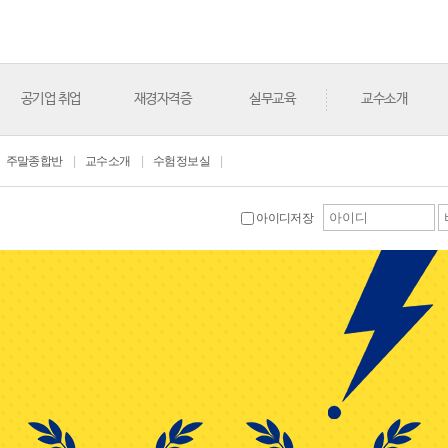
공기업 취업
재경자격증
실무교육
교수소개
주말종합반
|
교수소개
|
수험정보실
|
아이디저장