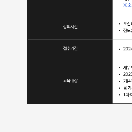
※ 소
오전(
강의시간
진도별
접수기간
202
재무회
202
교육대상
기본이
봄 기
1차 