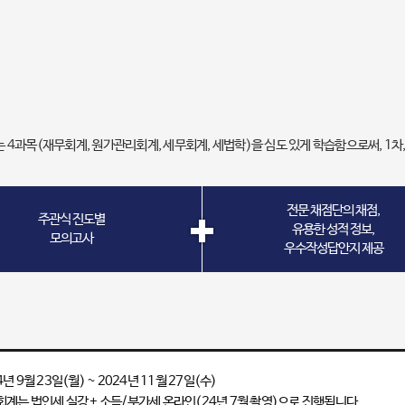
는 4과목(재무회계, 원가관리회계, 세무회계, 세법학)을 심도 있게 학습함으로써, 1
전문 채점단의 채점,
주관식 진도별
유용한 성적 정보,
모의고사
우수작성답안지 제공
4년 9월 23일(월) ~ 2024년 11월 27일(수)
계는 법인세 실강 + 소득/부가세 온라인(24년 7월 촬영)으로 진행됩니다.