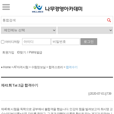
아이디저장
회원가입
ID찾기
/
PW재발급
♦ Home > AT자격시험 > 수험정보실 > 합격스토리 >
합격수기
제41회 Tat 2급 합격수기
|
2020-07-01
|
739
제40회 시험을 독학으로 공부해서 불합격을 했습니다. 인강의 힘을 빌려보고자 최시영 교
수님의 tat 이론+실무 강의를 들었고, 그 결과 약했던 이론을 확실히 잡는 계기가 되었습니