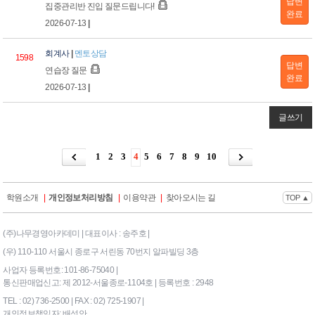
답변
집중관리반 진입 질문드립니다!
완료
2026-07-13
|
회계사
|
멘토상담
1598
답변
연습장 질문
완료
2026-07-13
|
글쓰기
1
2
3
4
5
6
7
8
9
10
학원소개
|
개인정보처리방침
|
이용약관
|
찾아오시는 길
TOP ▲
(주)나무경영아카데미 | 대표이사 : 송주호 |
(우) 110-110 서울시 종로구 서린동 70번지 알파빌딩 3층
사업자 등록번호: 101-86-75040 |
통신판매업신고: 제 2012-서울종로-1104호 | 등록번호 : 2948
TEL : 02) 736-2500 | FAX : 02) 725-1907 |
개인정보책임자: 배성안