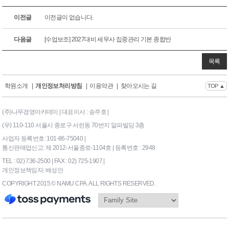
이전글
이전글이 없습니다.
다음글
[수업보조] 2027대비 세무사 집중관리 기본 종합반
목록
학원소개
|
개인정보처리방침
|
이용약관
|
찾아오시는 길
TOP ▲
(주)나무경영아카데미 | 대표이사 : 송주호 |
(우) 110-110 서울시 종로구 서린동 70번지 알파빌딩 3층
사업자 등록번호: 101-86-75040 |
통신판매업신고: 제 2012-서울종로-1104호 | 등록번호 : 2948
TEL : 02) 736-2500 | FAX : 02) 725-1907 |
개인정보책임자: 배성안
COPYRIGHT 2015 © NAMU CPA. ALL RIGHTS RESERVED.
169|End Timer : 0.0859375