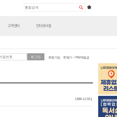
고객센터
인터넷서점
회원가입
ID찾기
/
PW재발급
1899-12-30
|