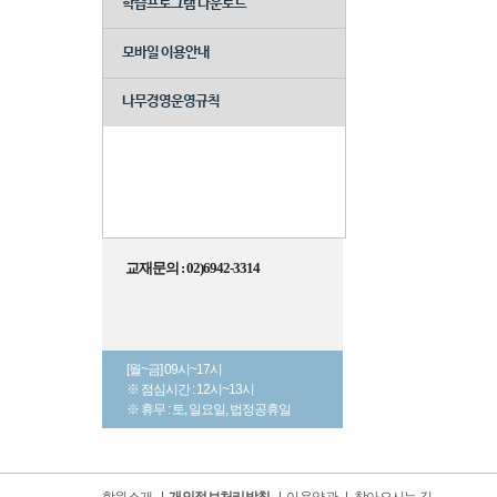
학습프로그램 다운로드
모바일 이용안내
나무경영운영규칙
교재문의 : 02)6942-3314
[월~금] 09시~17시
※ 점심시간 : 12시~13시
※ 휴무 : 토, 일요일, 법정공휴일
학원소개
|
개인정보처리방침
|
이용약관
|
찾아오시는 길