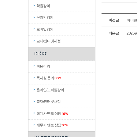
학원강의
온라인강의
이전글
아이핀(
모바일강의
다음글
2026
교재/인터넷서점
1:1 상담
학원강의
독서실 문의
new
온라인/모바일강의
교재/인터넷서점
회계사 멘토 상담
new
세무사 멘토 상담
new