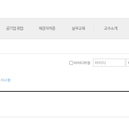
공기업 취업
재경자격증
실무교육
교수소개
아이디저장
공지사항