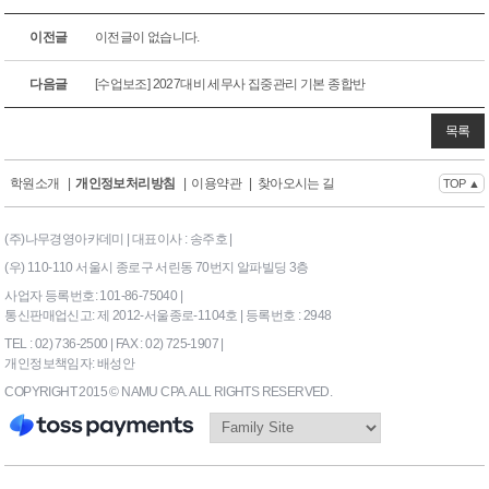
이전글
이전글이 없습니다.
다음글
[수업보조] 2027대비 세무사 집중관리 기본 종합반
목록
학원소개
|
개인정보처리방침
|
이용약관
|
찾아오시는 길
TOP ▲
(주)나무경영아카데미 | 대표이사 : 송주호 |
(우) 110-110 서울시 종로구 서린동 70번지 알파빌딩 3층
사업자 등록번호: 101-86-75040 |
통신판매업신고: 제 2012-서울종로-1104호 | 등록번호 : 2948
TEL : 02) 736-2500 | FAX : 02) 725-1907 |
개인정보책임자: 배성안
COPYRIGHT 2015 © NAMU CPA. ALL RIGHTS RESERVED.
169|End Timer : 0.09375