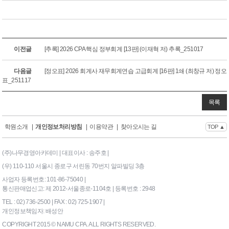
이전글
[추록] 2026 CPA 핵심 정부회계 [13판] (이재혁 저) 추록_251017
다음글
[정오표] 2026 회계사 재무회계연습 고급회계 [16판] 1쇄 (최창규 저) 정오
표_251117
목록
학원소개
|
개인정보처리방침
|
이용약관
|
찾아오시는 길
TOP ▲
(주)나무경영아카데미 | 대표이사 : 송주호 |
(우) 110-110 서울시 종로구 서린동 70번지 알파빌딩 3층
사업자 등록번호: 101-86-75040 |
통신판매업신고: 제 2012-서울종로-1104호 | 등록번호 : 2948
TEL : 02) 736-2500 | FAX : 02) 725-1907 |
개인정보책임자: 배성안
COPYRIGHT 2015 © NAMU CPA. ALL RIGHTS RESERVED.
169|End Timer : 9.765625E-