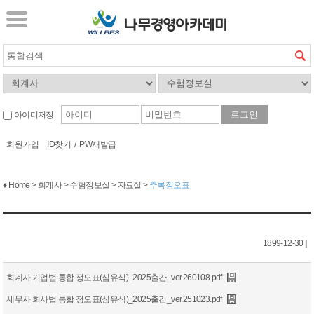
아이디저장
회원가입
ID찾기
/
PW재발급
♦ Home > 회계사 > 수험정보실 > 자료실 >
추록정오표
1899-12-30
|
회계사 기업법 통합 정오표(심유식)_2025출간_ver.260108.pdf
세무사 회사법 통합 정오표(심유식)_2025출간_ver.251023.pdf